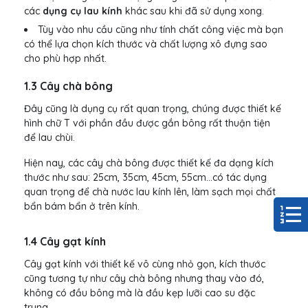
các
dụng cụ lau kính
khác sau khi đã sử dụng xong.
Tùy vào nhu cầu cũng như tính chất công việc mà bạn
có thể lựa chọn kích thước và chất lượng xô đựng sao
cho phù hợp nhất.
1.3 Cây chà bông
Đây cũng là dụng cụ rất quan trọng, chúng được thiết kế
hình chữ T với phần đầu được gắn bông rất thuận tiện
để lau chùi.
Hiện nay, các cây chà bông được thiết kế đa dạng kích
thước như sau: 25cm, 35cm, 45cm, 55cm...có tác dụng
quan trọng để chà nước lau kính lên, làm sạch mọi chất
bẩn bám bẩn ở trên kính.
1.4 Cây gạt kính
Cây gạt kính với thiết kế vô cùng nhỏ gọn, kích thước
cũng tương tự như cây chà bông nhưng thay vào đó,
không có đầu bông mà là đầu kẹp lưỡi cao su đặc
trung.