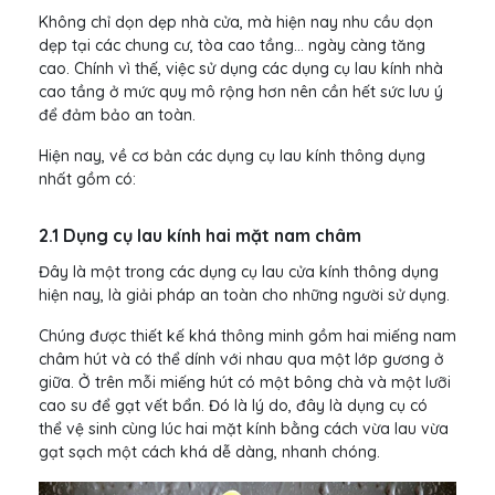
Không chỉ dọn dẹp nhà cửa, mà hiện nay nhu cầu dọn
dẹp tại các chung cư, tòa cao tầng... ngày càng tăng
cao. Chính vì thế, việc sử dụng các dụng cụ lau kính nhà
cao tầng ở mức quy mô rộng hơn nên cần hết sức lưu ý
để đảm bảo an toàn.
Hiện nay, về cơ bản các dụng cụ lau kính thông dụng
nhất gồm có:
2.1 Dụng cụ lau kính hai mặt nam châm
Đây là một trong các dụng cụ lau cửa kính thông dụng
hiện nay, là giải pháp an toàn cho những người sử dụng.
Chúng được thiết kế khá thông minh gồm hai miếng nam
châm hút và có thể dính với nhau qua một lớp gương ở
giữa. Ở trên mỗi miếng hút có một bông chà và một lưỡi
cao su để gạt vết bẩn. Đó là lý do, đây là dụng cụ có
thể vệ sinh cùng lúc hai mặt kính bằng cách vừa lau vừa
gạt sạch một cách khá dễ dàng, nhanh chóng.