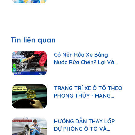
Tin liên quan
Có Nên Rửa Xe Bằng
Nước Rửa Chén? Lợi Và
Hại Cần Biết
TRANG TRÍ XE Ô TÔ THEO
PHONG THỦY - MANG
MAY MẮN VÀ SỰ HÀI HÒA
NĂNG LƯỢNG
HƯỚNG DẪN THAY LỐP
DỰ PHÒNG Ô TÔ VÀ