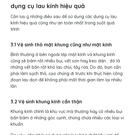
dụng cụ lau kính hiệu quả
Cần lưu ý những điều sau để sử dụng các dụng cụ lau
kính hiệu quả cũng như an toàn nhất trong suốt quá
trình:
3.1 Vệ sinh thô mặt khung cũng như mặt kính
Bình thường ở bên ngoài lớp mặt kính và khung kính
cũng sẽ bám rất nhiều bụi, vết sơn hay keo dán... đó là
những vết bẩn rất khó lau chùi, tẩy rửa. Do đó, bạn cần
phải làm sạch thô, cạo chúng đi trước khi thực hiện công
đoạn lau dọn để không phải mất thời gian làm lại nhiều
lần.
3.2 Vệ sinh khung kính cẩn thận
Khung kính chính là khu vực mà thường hay có nhiều bụi
bẩn bám ở những góc cạnh, chúng chứa nhiều các loại vi
khuẩn.