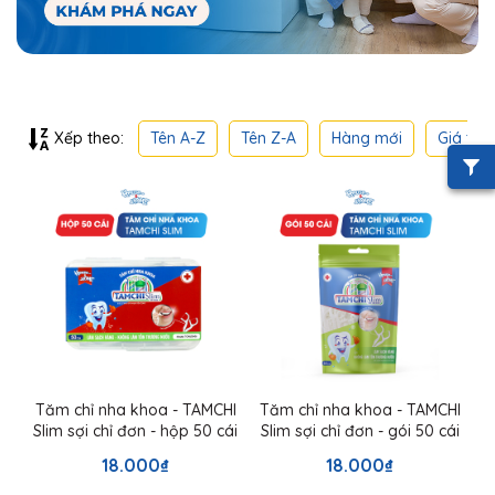
Tên A-Z
Tên Z-A
Hàng mới
Giá thấ
Xếp theo:
Tăm chỉ nha khoa - TAMCHI
Tăm chỉ nha khoa - TAMCHI
Slim sợi chỉ đơn - hộp 50 cái
Slim sợi chỉ đơn - gói 50 cái
18.000₫
18.000₫