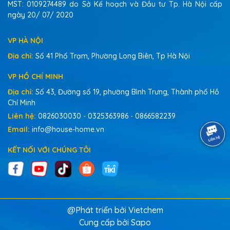
MST: 0109274489 do Sở Kế hoạch và Đầu tư Tp. Hà Nội cấp
đình.
ngày 20/ 07/ 2020
VP HÀ NỘI
Địa chỉ:
Số 41 Phố Trạm, Phường Long Biên, Tp Hà Nội
VP HỒ CHÍ MINH
Địa chỉ:
Số 43, Đường số 19, phường Bình Trưng, Thành phố Hồ
Chí Minh
Liên hệ:
0826030030
-
0325363986
-
0866582239
Email:
info@house-home.vn
KẾT NỐI VỚI CHÚNG TÔI
@Phát triển bởi Vietchem
Cung cấp bởi
Sapo
Bọt rửa tay Clara hương fresh flower đạt TCCS