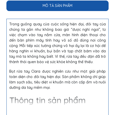
MÔ TẢ SẢN PHẨM
Trong guồng quay của cuộc sống hiện đại, đôi tay của
chúng ta gần như không bao giờ “được nghỉ ngơi”, từ
việc chạm vào tay nắm cửa, màn hình điện thoại cho
đến bàn phím máy tính hay vô số đồ dùng nơi công
cộng. Mỗi tiếp xúc tưởng chừng vô hại ấy lại là cơ hội để
hàng nghìn vi khuẩn, bụi bẩn và tạp chất bám vào da
tay mà ta không hay biết. Vì thế, rửa tay đều đặn đã trở
thành thói quen bảo vệ sức khỏe không thể thiếu.
Bọt rửa tay Clara được nghiên cứu như một giải pháp
toàn diện cho đôi tay hiện đại. Sản phẩm không chỉ giúp
làm sạch sâu, tiêu diệt vi khuẩn mà còn cấp ẩm và nuôi
dưỡng da tay mềm mại.
Thông tin sản phẩm
Tên sản
Bọt rửa tay Clara