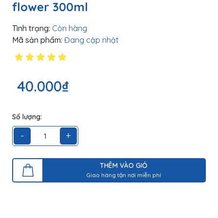
flower 300ml
Tình trạng:
Còn hàng
Mã sản phẩm:
Đang cập nhật
40.000₫
Số lượng:
-
+
THÊM VÀO GIỎ
Giao hàng tận nơi miễn phí