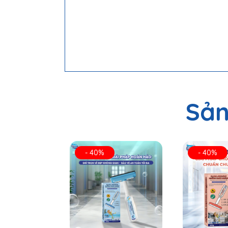
Độ che phủ
Thời gian tác dụng
Hiệu quả duy trì
Ứng dụng
Bề mặt phù hợp
Sản
Không phù hợp
Tiêu chuẩn
Chứng nhận an toàn
- 40%
- 40%
TCCS
Sản xuất tại
Phân phối
Clara Anti Slip chống trơn trượt là sản phẩm 