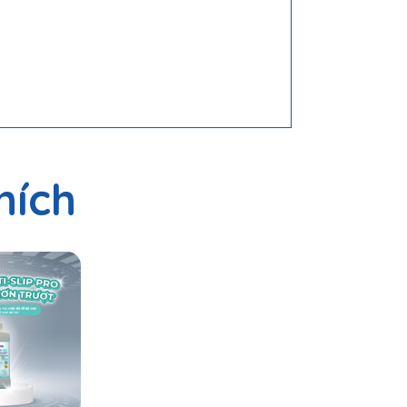
hích
, giảm nguy cơ té ngã trên các loại gạch men,