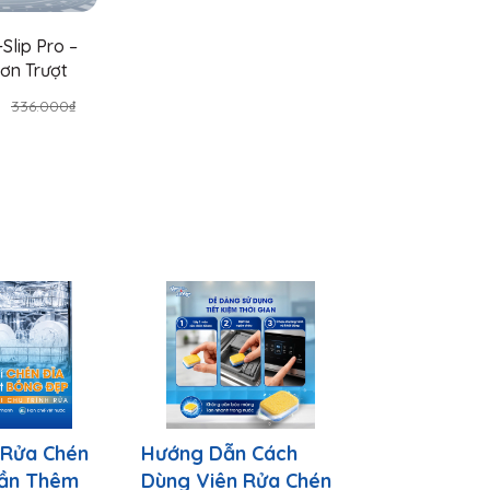
ng bếp, chống trơn trượt các nơi dốc
-Slip Pro –
 quả chống trượt vượt trội:
ơn Trượt
336.000₫
 hữu ưu điểm vượt trội.
 Rửa Chén
Hướng Dẫn Cách
Cần Thêm
Dùng Viên Rửa Chén