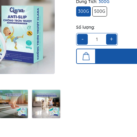
Dung Tích:
300G
300G
500G
Số lượng:
-
+