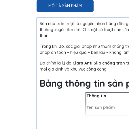
MÔ TẢ SẢN PHẨM
Sàn nhà trơn trượt là nguyên nhân hàng đầu gâ
thường xuyên ẩm ướt. Chỉ một cú trượt nhẹ cũ
thai.
Trong khi đó, các giải pháp như thảm chống t
pháp an toàn – hiệu quả – bền lâu – không là
Đó chính là lý do
Clara Anti Slip chống trơn 
mọi gia đình và khu vực công cộng.
Bảng thông tin sản
Thông tin
Tên sản phẩm
Dung tích