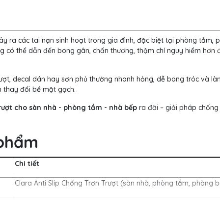
y ra các tai nạn sinh hoạt trong gia đình, đặc biệt tại phòng tắm,
ng có thể dẫn đến bong gân, chấn thương, thậm chí nguy hiểm hơn đ
rượt, decal dán hay sơn phủ thường nhanh hỏng, dễ bong tróc và l
m thay đổi bề mặt gạch.
trượt cho sàn nhà - phòng tắm - nhà bếp
ra đời – giải pháp chống 
 phẩm
Chi tiết
Clara Anti Slip Chống Trơn Trượt (sàn nhà, phòng tắm, phòng 
300 g , 500g