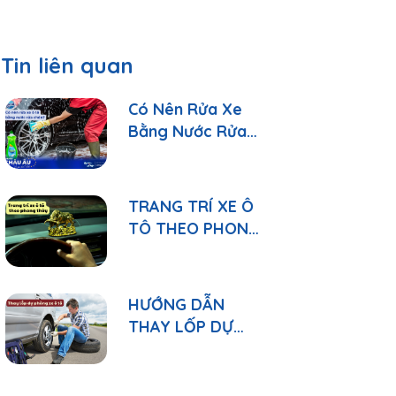
Tin liên quan
Có Nên Rửa Xe
Bằng Nước Rửa
Chén? Lợi Và Hại
Cần Biết
TRANG TRÍ XE Ô
TÔ THEO PHONG
THỦY - MANG
MAY MẮN VÀ SỰ
HÀI HÒA NĂNG
HƯỚNG DẪN
LƯỢNG
THAY LỐP DỰ
PHÒNG Ô TÔ VÀ
NHỮNG LƯU Ý
QUAN TRỌNG