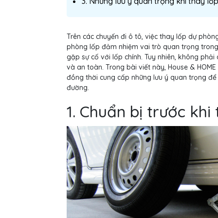
3. Những lưu ý quan trọng khi thay l
Trên các chuyến đi ô tô, việc thay lốp dự phòn
phòng lốp đảm nhiệm vai trò quan trọng trong 
gặp sự cố với lốp chính. Tuy nhiên, không phả
và an toàn. Trong bài viết này, House & HOME 
đồng thời cung cấp những lưu ý quan trọng để b
đường.
1. Chuẩn bị trước khi