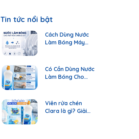
Tin tức nổi bật
Cách Dùng Nước
Làm Bóng Máy
Rửa Chén Clara
Đúng Cách
Có Cần Dùng Nước
Làm Bóng Cho
Máy Rửa Chén?
Viên rửa chén
Clara là gì? Giải
đáp 10 câu hỏi
thường gặp nhất