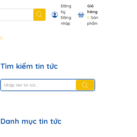
Đăng
Giỏ
ký
hàng
 nhãn hiệu chúng tôi có
Thông tin khách hàng
Đăng
0
Sản
nhập
phẩm
NG
Tìm kiếm tin tức
Danh mục tin tức