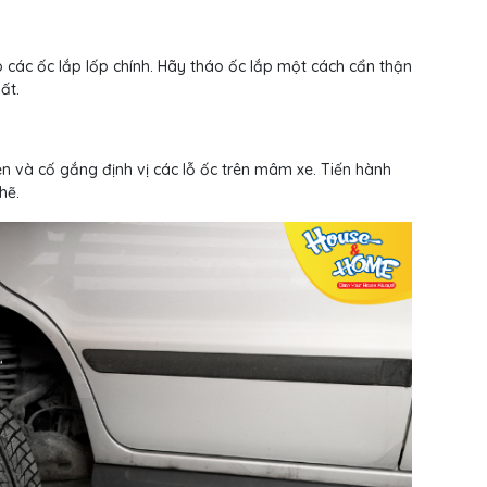
o các ốc lắp lốp chính. Hãy tháo ốc lắp một cách cẩn thận
ất.
ên và cố gắng định vị các lỗ ốc trên mâm xe. Tiến hành
hẽ.