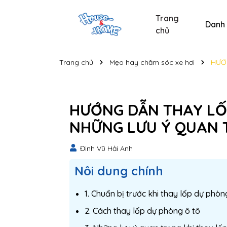
Trang
Danh
chủ
Sản phẩm chăm sóc xe
Sản phẩm chăm sóc cá nhân
Sản phẩm vệ sinh nhà cửa
Tẩy bồn cầu và nhà t
Nước lau kính C
Nước lau kính
Bộ s
Trang chủ
Mẹo hay chăm sóc xe hơi
HƯỚ
HƯỚNG DẪN THAY LỐ
NHỮNG LƯU Ý QUAN
Đinh Vũ Hải Anh
Nôi dung chính
1. Chuẩn bị trước khi thay lốp dự phòn
2. Cách thay lốp dự phòng ô tô