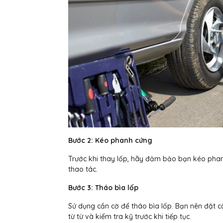
Bước 2: Kéo phanh cứng
Trước khi thay lốp, hãy đảm bảo bạn kéo phan
thao tác.
Bước 3: Tháo bìa lốp
Sử dụng cần cờ để tháo bìa lốp. Bạn nên đặt 
từ từ và kiểm tra kỹ trước khi tiếp tục.