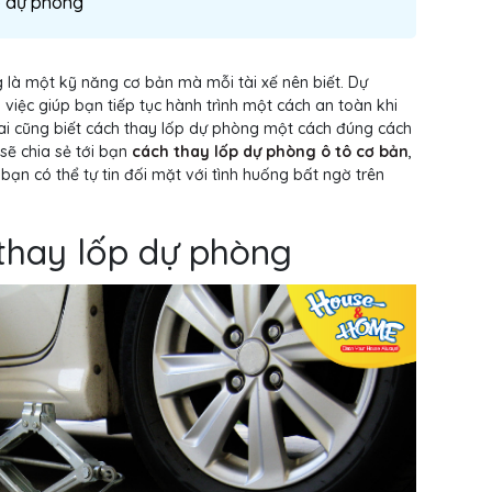
ốp dự phòng
g là một kỹ năng cơ bản mà mỗi tài xế nên biết. Dự
việc giúp bạn tiếp tục hành trình một cách an toàn khi
i ai cũng biết cách thay lốp dự phòng một cách đúng cách
sẽ chia sẻ tới bạn
cách thay lốp dự phòng ô tô cơ bản
,
ạn có thể tự tin đối mặt với tình huống bất ngờ trên
 thay lốp dự phòng