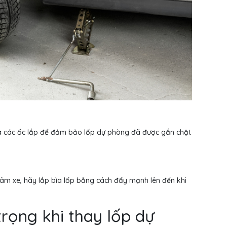
nữa các ốc lắp để đảm bảo lốp dự phòng đã được gắn chặt
âm xe, hãy lắp bìa lốp bằng cách đẩy mạnh lên đến khi
trọng khi thay lốp dự