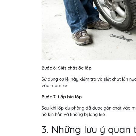
Bước 6: Siết chặt ốc lắp
Sử dụng cờ lê, hãy kiểm tra và siết chặt lần 
vào mâm xe.
Bước 7: Lắp bìa lốp
Sau khi lốp dự phòng đã được gắn chặt vào m
nó kín hẳn và không bị lỏng lẻo.
3. Những lưu ý quan 