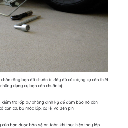
 chắn rằng bạn đã chuẩn bị đầy đủ các dụng cụ cần thiết
 những dụng cụ bạn cần chuẩn bị:
n kiểm tra lốp dự phòng định kỳ để đảm bảo nó còn
ó cần cờ, bộ móc lốp, cờ lê, và đèn pin.
của bạn được bảo vệ an toàn khi thực hiện thay lốp.