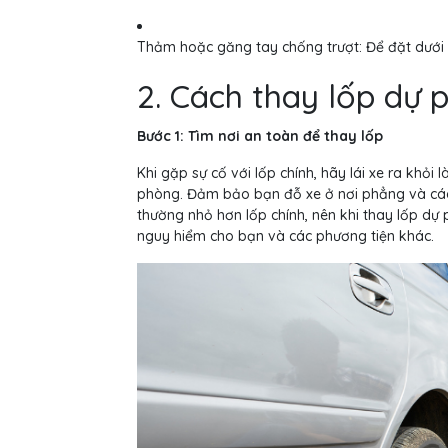
Thảm hoặc găng tay chống trượt: Để đặt dưới lố
2. Cách thay lốp dự 
Bước 1: Tìm nơi an toàn để thay lốp
Khi gặp sự cố với lốp chính, hãy lái xe ra khỏi
phòng. Đảm bảo bạn đỗ xe ở nơi phẳng và cách
thường nhỏ hơn lốp chính, nên khi thay lốp dự
nguy hiểm cho bạn và các phương tiện khác.