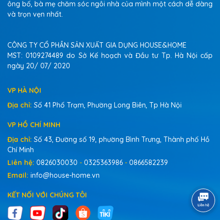
ông bố, bà mẹ chăm sóc ngôi nhà của mình một cách dễ dàng
Chứng minh:
Được kiểm nghiệm tại nhiều công
và trọn vẹn nhất.
trình dân dụng.
An toàn tuyệt đối cho sức khỏe
CÔNG TY CỔ PHẦN SẢN XUẤT GIA DỤNG HOUSE&HOME
Đặc điểm:
Không chứa hóa chất nguy hại.
MST: 0109274489 do Sở Kế hoạch và Đầu tư Tp. Hà Nội cấp
ngày 20/ 07/ 2020
Ưu điểm:
Đạt chứng nhận CE, REACH, CPSIA, Prop
65, TSCA.
VP HÀ NỘI
Lợi ích:
An toàn cho mẹ bầu, trẻ nhỏ và người già.
Chứng minh:
Được kiểm nghiệm theo tiêu chuẩn
Địa chỉ:
Số 41 Phố Trạm, Phường Long Biên, Tp Hà Nội
Hoa Kỳ.
VP HỒ CHÍ MINH
Giữ nguyên thẩm mỹ sàn nhà
Địa chỉ:
Số 43, Đường số 19, phường Bình Trưng, Thành phố Hồ
Đặc điểm:
Gel trong suốt, không làm đổi màu
Chí Minh
gạch.
Liên hệ:
0826030030
-
0325363986
-
0866582239
Ưu điểm:
Không ảnh hưởng đến thiết kế nội thất.
Email:
info@house-home.vn
Lợi ích:
Giữ nguyên vẻ đẹp sang trọng của sàn.
KẾT NỐI VỚI CHÚNG TÔI
Chứng minh:
So sánh với thảm/dán chống trượt,
Clara vượt trội về thẩm mỹ.