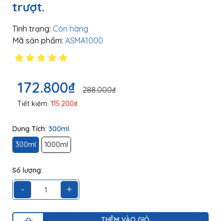
trượt.
Tình trạng:
Còn hàng
Mã sản phẩm:
ASMA1000
172.800₫
288.000₫
Tiết kiệm:
115.200₫
Dung Tích:
300ml
300ml
1000ml
Số lượng:
-
+
THÊM VÀO GIỎ