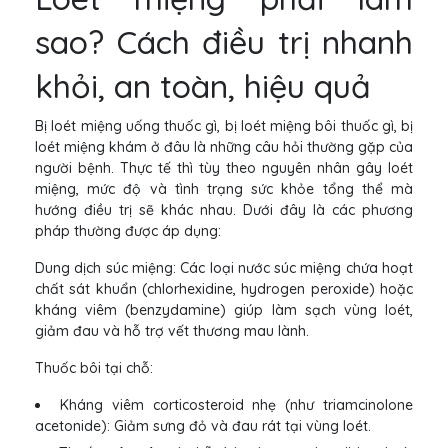
sao? Cách điều trị nhanh
khỏi, an toàn, hiệu quả
Bị loét miệng uống thuốc gì, bị loét miệng bôi thuốc gì, bị
loét miệng khám ở đâu là những câu hỏi thường gặp của
người bệnh. Thực tế thì tùy theo nguyên nhân gây loét
miệng, mức độ và tình trạng sức khỏe tổng thể mà
hướng điều trị sẽ khác nhau. Dưới đây là các phương
pháp thường được áp dụng:
Dung dịch súc miệng: Các loại nước súc miệng chứa hoạt
chất sát khuẩn (chlorhexidine, hydrogen peroxide) hoặc
kháng viêm (benzydamine) giúp làm sạch vùng loét,
giảm đau và hỗ trợ vết thương mau lành.
Thuốc bôi tại chỗ:
Kháng viêm corticosteroid nhẹ (như triamcinolone
acetonide): Giảm sưng đỏ và đau rát tại vùng loét.