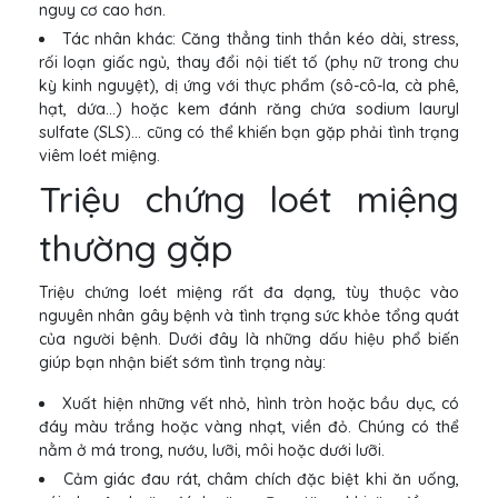
nguy cơ cao hơn.
Tác nhân khác: Căng thẳng tinh thần kéo dài, stress,
rối loạn giấc ngủ, thay đổi nội tiết tố (phụ nữ trong chu
kỳ kinh nguyệt), dị ứng với thực phẩm (sô-cô-la, cà phê,
hạt, dứa...) hoặc kem đánh răng chứa sodium lauryl
sulfate (SLS)... cũng có thể khiến bạn gặp phải tình trạng
viêm loét miệng.
Triệu chứng loét miệng
thường gặp
Triệu chứng loét miệng rất đa dạng, tùy thuộc vào
nguyên nhân gây bệnh và tình trạng sức khỏe tổng quát
của người bệnh. Dưới đây là những dấu hiệu phổ biến
giúp bạn nhận biết sớm tình trạng này:
Xuất hiện những vết nhỏ, hình tròn hoặc bầu dục, có
đáy màu trắng hoặc vàng nhạt, viền đỏ. Chúng có thể
nằm ở má trong, nướu, lưỡi, môi hoặc dưới lưỡi.
Cảm giác đau rát, châm chích đặc biệt khi ăn uống,