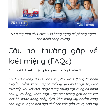
Sử dụng tăm chỉ Clara Kiss hàng ngày để phòng ngừa
các bệnh răng miệng
Câu hỏi thường gặp về
loét miệng (FAQs)
Câu hỏi 1: Loét miệng Herpes có lây không?
Có. Loét miệng do Herpes simplex virus (HSV) là bệnh
truyền nhiễm. Virus này có thể lây qua nước bọt, tiếp xúc
trực tiếp với vết loét, hoặc dùng chung vật dụng cá nhân
như ly, muỗng, khăn mặt. Đặc biệt trong giai đoạn vết
loét hở hoặc đang chảy dịch, khả năng lây nhiễm càng
cao. Người bệnh nên hạn chế tiếp xúc gần và vệ sinh tay