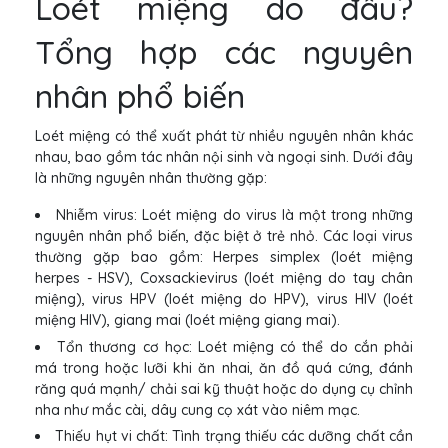
Loét miệng do đâu?
Tổng hợp các nguyên
nhân phổ biến
Loét miệng có thể xuất phát từ nhiều nguyên nhân khác
nhau, bao gồm tác nhân nội sinh và ngoại sinh. Dưới đây
là những nguyên nhân thường gặp:
Nhiễm virus: Loét miệng do virus là một trong những
nguyên nhân phổ biến, đặc biệt ở trẻ nhỏ. Các loại virus
thường gặp bao gồm: Herpes simplex (loét miệng
herpes - HSV), Coxsackievirus (loét miệng do tay chân
miệng), virus HPV (loét miệng do HPV), virus HIV (loét
miệng HIV), giang mai (loét miệng giang mai).
Tổn thương cơ học: Loét miệng có thể do cắn phải
má trong hoặc lưỡi khi ăn nhai, ăn đồ quá cứng, đánh
răng quá mạnh/ chải sai kỹ thuật hoặc do dụng cụ chỉnh
nha như mắc cài, dây cung cọ xát vào niêm mạc.
Thiếu hụt vi chất: Tình trạng thiếu các dưỡng chất cần