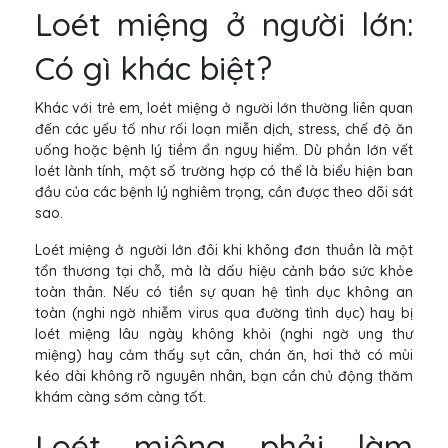
Loét miệng ở người lớn:
Có gì khác biệt?
Khác với trẻ em, loét miệng ở người lớn thường liên quan
đến các yếu tố như rối loạn miễn dịch, stress, chế độ ăn
uống hoặc bệnh lý tiềm ẩn nguy hiểm. Dù phần lớn vết
loét lành tính, một số trường hợp có thể là biểu hiện ban
đầu của các bệnh lý nghiêm trọng, cần được theo dõi sát
sao.
Loét miệng ở người lớn đôi khi không đơn thuần là một
tổn thương tại chỗ, mà là dấu hiệu cảnh báo sức khỏe
toàn thân. Nếu có tiền sự quan hệ tình dục không an
toàn (nghi ngờ nhiễm virus qua đường tình dục) hay bị
loét miệng lâu ngày không khỏi (nghi ngờ ung thư
miệng) hay cảm thấy sụt cân, chán ăn, hơi thở có mùi
kéo dài không rõ nguyên nhân, bạn cần chủ động thăm
khám càng sớm càng tốt.
Loét miệng phải làm