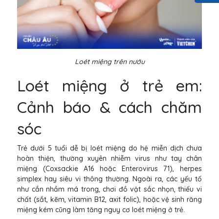
Loét miệng trên nướu
Loét miệng ở trẻ em:
Cảnh báo & cách chăm
sóc
Trẻ dưới 5 tuổi dễ bị loét miệng do hệ miễn dịch chưa
hoàn thiện, thường xuyên nhiễm virus như tay chân
miệng (Coxsackie A16 hoặc Enterovirus 71), herpes
simplex hay siêu vi thông thường. Ngoài ra, các yếu tố
như cắn nhầm má trong, chơi đồ vật sắc nhọn, thiếu vi
chất (sắt, kẽm, vitamin B12, axit folic), hoặc vệ sinh răng
miệng kém cũng làm tăng nguy cơ loét miệng ở trẻ.