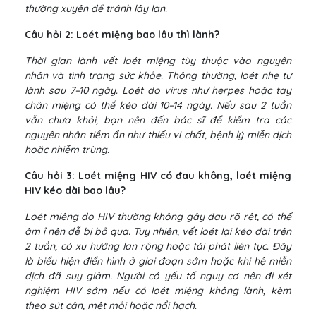
thường xuyên để tránh lây lan.
Câu hỏi 2: Loét miệng bao lâu thì lành?
Thời gian lành vết loét miệng tùy thuộc vào nguyên
nhân và tình trạng sức khỏe. Thông thường, loét nhẹ tự
lành sau 7–10 ngày. Loét do virus như herpes hoặc tay
chân miệng có thể kéo dài 10–14 ngày. Nếu sau 2 tuần
vẫn chưa khỏi, bạn nên đến bác sĩ để kiểm tra các
nguyên nhân tiềm ẩn như thiếu vi chất, bệnh lý miễn dịch
hoặc nhiễm trùng.
Câu hỏi 3: Loét miệng HIV có đau không, loét miệng
HIV kéo dài bao lâu?
Loét miệng do HIV thường không gây đau rõ rệt, có thể
âm ỉ nên dễ bị bỏ qua. Tuy nhiên, vết loét lại kéo dài trên
2 tuần, có xu hướng lan rộng hoặc tái phát liên tục. Đây
là biểu hiện điển hình ở giai đoạn sớm hoặc khi hệ miễn
dịch đã suy giảm. Người có yếu tố nguy cơ nên đi xét
nghiệm HIV sớm nếu có loét miệng không lành, kèm
theo sút cân, mệt mỏi hoặc nổi hạch.