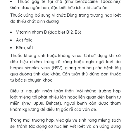
Thuốc gây tê tại chỗ (như benzocaine, lidocaine):
Giảm đau ngắn hạn, đặc biệt hữu ích trước bữa ăn.
Thuốc uống bổ sung vi chất: Dùng trong trường hợp loét
do thiếu chất dinh dưỡng
Vitamin nhóm B (đặc biệt B12, B6)
Axit folic
Kẽm, sắt
Thuốc kháng sinh hoặc kháng virus: Chỉ sử dụng khi có
dấu hiệu nhiễm trùng rõ ràng hoặc nghi ngờ loét do
herpes simplex virus (HSV), giang mai hay các bệnh lây
qua đường tình dục khác. Cần tuân thủ đúng đơn thuốc
từ bác sĩ chuyên khoa.
Điều trị nguyên nhân toàn thân: Với những trường hợp
loét miệng tái phát nhiều lần hoặc liên quan đến bệnh tự
miễn (như lupus, Behcet), người bệnh cần được thăm
khám kỹ lưỡng để điều trị gốc rễ của vấn đề.
Trong mọi trường hợp, việc giữ vệ sinh răng miệng sạch
sẽ, tránh tác động cơ học lên vết loét và ăn uống đúng