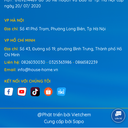
MST: 0109274489 do Sở Kế hoạch và Đầu tư Tp. Hà Nội cấp
ngày 20/ 07/ 2020
VP HÀ NỘI
Địa chỉ:
Số 41 Phố Trạm, Phường Long Biên, Tp Hà Nội
VP HỒ CHÍ MINH
Địa chỉ:
Số 43, Đường số 19, phường Bình Trưng, Thành phố Hồ
Chí Minh
Liên hệ:
0826030030
-
0325363986
-
0866582239
Email:
info@house-home.vn
KẾT NỐI VỚI CHÚNG TÔI
@Phát triển bởi Vietchem
Cung cấp bởi
Sapo