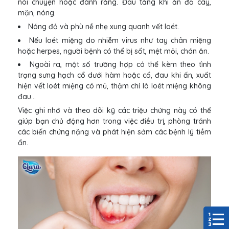
nói chuyện hoặc đánh răng. Đau tăng khi ăn đồ cay,
mặn, nóng.
Nóng đỏ và phù nề nhẹ xung quanh vết loét.
Nếu loét miệng do nhiễm virus như tay chân miệng
hoặc herpes, người bệnh có thể bị sốt, mệt mỏi, chán ăn.
Ngoài ra, một số trường hợp có thể kèm theo tình
trạng sưng hạch cổ dưới hàm hoặc cổ, đau khi ấn, xuất
hiện vết loét miệng có mủ, thậm chí là loét miệng không
đau…
Việc ghi nhớ và theo dõi kỹ các triệu chứng này có thể
giúp bạn chủ động hơn trong việc điều trị, phòng tránh
các biến chứng nặng và phát hiện sớm các bệnh lý tiềm
ẩn.