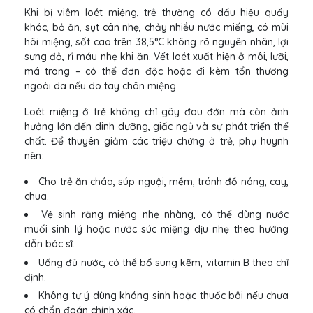
Khi bị viêm loét miệng, trẻ thường có dấu hiệu quấy
khóc, bỏ ăn, sụt cân nhẹ, chảy nhiều nước miếng, có mùi
hôi miệng, sốt cao trên 38,5°C không rõ nguyên nhân, lợi
sưng đỏ, rỉ máu nhẹ khi ăn. Vết loét xuất hiện ở môi, lưỡi,
má trong – có thể đơn độc hoặc đi kèm tổn thương
ngoài da nếu do tay chân miệng.
Loét miệng ở trẻ không chỉ gây đau đớn mà còn ảnh
hưởng lớn đến dinh dưỡng, giấc ngủ và sự phát triển thể
chất. Để thuyên giảm các triệu chứng ở trẻ, phụ huynh
nên:
Cho trẻ ăn cháo, súp nguội, mềm; tránh đồ nóng, cay,
chua.
Vệ sinh răng miệng nhẹ nhàng, có thể dùng nước
muối sinh lý hoặc nước súc miệng dịu nhẹ theo hướng
dẫn bác sĩ.
Uống đủ nước, có thể bổ sung kẽm, vitamin B theo chỉ
định.
Không tự ý dùng kháng sinh hoặc thuốc bôi nếu chưa
có chẩn đoán chính xác.