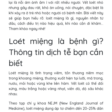
lại là nỗi ám ảnh âm ỉ với rất nhiều người. Vết loét nhỏ
nhưng gây đau rát, khó ăn uống, nói chuyện, đặc biệt là
khi xảy ra ở trẻ nhỏ hoặc người có bệnh nền. Bài viết này
sẽ giúp bạn hiểu rõ: loét miệng là gì, nguyên nhân từ
đâu, cách điều trị nào hiệu quả, khi nào cần đi khám...
Tham khảo ngay nhé!
Loét miệng là bệnh gì?
Thông tin dịch tễ bạn cần
biết
Loét miệng là tình trạng viêm, tổn thương niêm mạc
trong khoang miệng, thường xuất hiện tại lưỡi, má trong,
nướu, môi hoặc vùng khe liên hàm. Vết loét có thể đối
xứng, màu trắng hoặc vàng nhạt, viền đỏ, độ sâu khác
nhau.
Theo tạp chí y khoa NEJM (New England Journal of
Medicine), loét miệng dạng áp tơ chiếm đến 20–25% dân