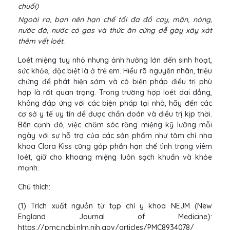
chuối)
Ngoài ra, bạn nên hạn chế tối đa đồ cay, mặn, nóng,
nước đá, nước có gas và thức ăn cứng dễ gây xây xát
thêm vết loét.
Loét miệng tuy nhỏ nhưng ảnh hưởng lớn đến sinh hoạt,
sức khỏe, đặc biệt là ở trẻ em. Hiểu rõ nguyên nhân, triệu
chứng để phát hiện sớm và có biện pháp điều trị phù
hợp là rất quan trọng. Trong trường hợp loét dai dẳng,
không đáp ứng với các biện pháp tại nhà, hãy đến các
cơ sở y tế uy tín để được chẩn đoán và điều trị kịp thời.
Bên cạnh đó, việc chăm sóc răng miệng kỹ lưỡng mỗi
ngày với sự hỗ trợ của các sản phẩm như tăm chỉ nha
khoa Clara Kiss cũng góp phần hạn chế tình trạng viêm
loét, giữ cho khoang miệng luôn sạch khuẩn và khỏe
mạnh.
Chú thích:
(1) Trích xuất nguồn từ tạp chí y khoa NEJM (New
England Journal of Medicine):
https://pmc.ncbi.nlm.nih.gov/articles/PMC8934078/