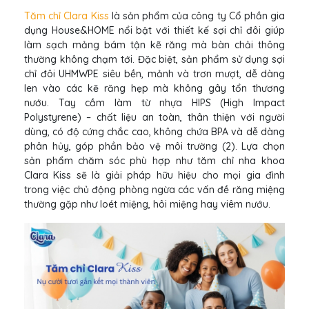
Tăm chỉ Clara Kiss
là sản phẩm của công ty Cổ phần gia
dụng House&HOME nổi bật với thiết kế sợi chỉ đôi giúp
làm sạch mảng bám tận kẽ răng mà bàn chải thông
thường không chạm tới. Đặc biệt, sản phẩm sử dụng sợi
chỉ đôi UHMWPE siêu bền, mảnh và trơn mượt, dễ dàng
len vào các kẽ răng hẹp mà không gây tổn thương
nướu. Tay cầm làm từ nhựa HIPS (High Impact
Polystyrene) – chất liệu an toàn, thân thiện với người
dùng, có độ cứng chắc cao, không chứa BPA và dễ dàng
phân hủy, góp phần bảo vệ môi trường (2). Lựa chọn
sản phẩm chăm sóc phù hợp như tăm chỉ nha khoa
Clara Kiss sẽ là giải pháp hữu hiệu cho mọi gia đình
trong việc chủ động phòng ngừa các vấn đề răng miệng
thường gặp như loét miệng, hôi miệng hay viêm nướu.