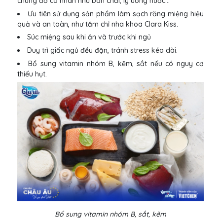
chung đồ cá nhân như bàn chải, ly uống nước…
Ưu tiên sử dụng sản phẩm làm sạch răng miệng hiệu
quả và an toàn, như tăm chỉ nha khoa Clara Kiss.
Súc miệng sau khi ăn và trước khi ngủ
Duy trì giấc ngủ đều đặn, tránh stress kéo dài.
Bổ sung vitamin nhóm B, kẽm, sắt nếu có nguy cơ
thiếu hụt.
Bổ sung vitamin nhóm B, sắt, kẽm