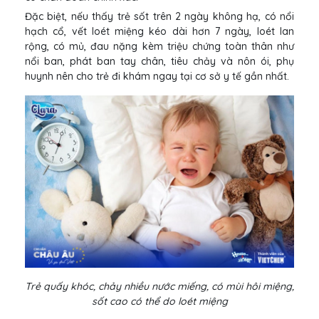
Đặc biệt, nếu thấy trẻ sốt trên 2 ngày không hạ, có nổi
hạch cổ, vết loét miệng kéo dài hơn 7 ngày, loét lan
rộng, có mủ, đau nặng kèm triệu chứng toàn thân như
nổi ban, phát ban tay chân, tiêu chảy và nôn ói, phụ
huynh nên cho trẻ đi khám ngay tại cơ sở y tế gần nhất.
Trẻ quấy khóc, chảy nhiều nước miếng, có mùi hôi miệng,
sốt cao có thể do loét miệng