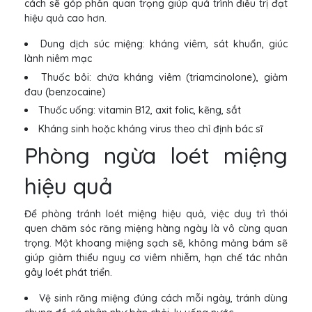
cách sẽ góp phần quan trọng giúp quá trình điều trị đạt
hiệu quả cao hơn.
Dung dịch súc miệng: kháng viêm, sát khuẩn, giúc
lành niêm mạc
Thuốc bôi: chứa kháng viêm (triamcinolone), giảm
đau (benzocaine)
Thuốc uống: vitamin B12, axit folic, kẽng, sắt
Kháng sinh hoặc kháng virus theo chỉ định bác sĩ
Phòng ngừa loét miệng
hiệu quả
Để phòng tránh loét miệng hiệu quả, việc duy trì thói
quen chăm sóc răng miệng hàng ngày là vô cùng quan
trọng. Một khoang miệng sạch sẽ, không mảng bám sẽ
giúp giảm thiểu nguy cơ viêm nhiễm, hạn chế tác nhân
gây loét phát triển.
Vệ sinh răng miệng đúng cách mỗi ngày, tránh dùng