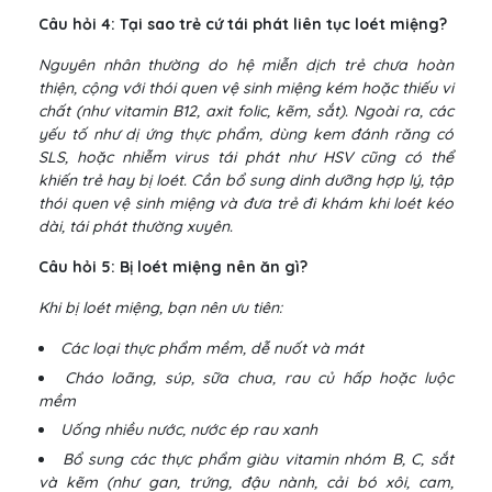
Câu hỏi 4: Tại sao trẻ cứ tái phát liên tục loét miệng?
Nguyên nhân thường do hệ miễn dịch trẻ chưa hoàn
thiện, cộng với thói quen vệ sinh miệng kém hoặc thiếu vi
chất (như vitamin B12, axit folic, kẽm, sắt). Ngoài ra, các
yếu tố như dị ứng thực phẩm, dùng kem đánh răng có
SLS, hoặc nhiễm virus tái phát như HSV cũng có thể
khiến trẻ hay bị loét. Cần bổ sung dinh dưỡng hợp lý, tập
thói quen vệ sinh miệng và đưa trẻ đi khám khi loét kéo
dài, tái phát thường xuyên.
Câu hỏi 5: Bị loét miệng nên ăn gì?
Khi bị loét miệng, bạn nên ưu tiên:
Các loại thực phẩm mềm, dễ nuốt và mát
Cháo loãng, súp, sữa chua, rau củ hấp hoặc luộc
mềm
Uống nhiều nước, nước ép rau xanh
Bổ sung các thực phẩm giàu vitamin nhóm B, C, sắt
và kẽm (như gan, trứng, đậu nành, cải bó xôi, cam,