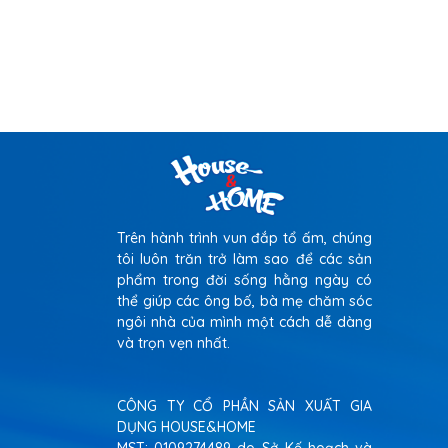
Trên hành trình vun đắp tổ ấm, chúng
tôi luôn trăn trở làm sao để các sản
phẩm trong đời sống hằng ngày có
thể giúp các ông bố, bà mẹ chăm sóc
ngôi nhà của mình một cách dễ dàng
và trọn vẹn nhất.
CÔNG TY CỔ PHẦN SẢN XUẤT GIA
DỤNG HOUSE&HOME