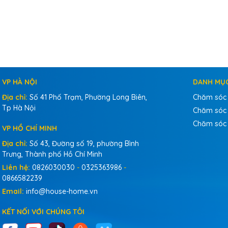
VP HÀ NỘI
DANH MỤ
Địa chỉ:
Số 41 Phố Trạm, Phường Long Biên,
Chăm sóc
Tp Hà Nội
Chăm sóc 
Chăm sóc
VP HỒ CHÍ MINH
Địa chỉ:
Số 43, Đường số 19, phường Bình
Trưng, Thành phố Hồ Chí Minh
Liên hệ:
0826030030
-
0325363986
-
0866582239
Email:
info@house-home.vn
KẾT NỐI VỚI CHÚNG TÔI