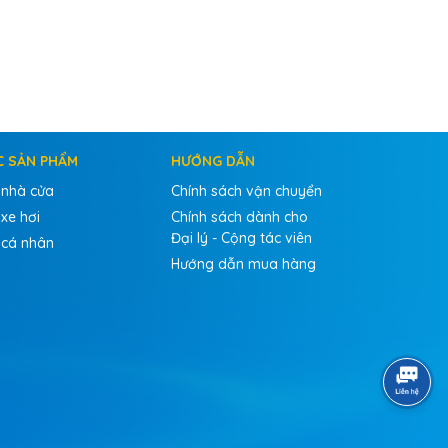
C SẢN PHẨM
HƯỚNG DẪN
 nhà cửa
Chính sách vận chuyển
xe hơi
Chính sách dành cho
Đại lý - Cộng tác viên
 cá nhân
Hướng dẫn mua hàng