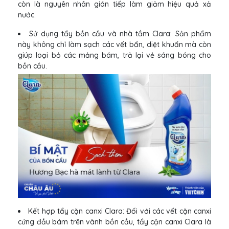
còn là nguyên nhân gián tiếp làm giảm hiệu quả xả
nước.
Sử dụng tẩy bồn cầu và nhà tắm Clara: Sản phẩm
này không chỉ làm sạch các vết bẩn, diệt khuẩn mà còn
giúp loại bỏ các mảng bám, trả lại vẻ sáng bóng cho
bồn cầu.
Kết hợp tẩy cặn canxi Clara: Đối với các vết cặn canxi
cứng đầu bám trên vành bồn cầu, tẩy cặn canxi Clara là