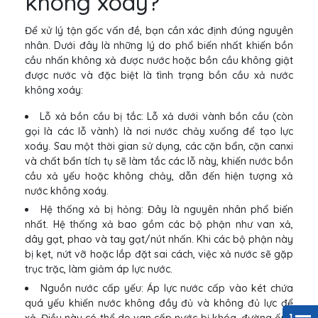
không xoáy?
Để xử lý tận gốc vấn đề, bạn cần xác định đúng nguyên
nhân. Dưới đây là những lý do phổ biến nhất khiến bồn
cầu nhấn không xả được nước hoặc bồn cầu không giật
được nước và đặc biệt là tình trạng bồn cầu xả nước
không xoáy:
Lỗ xả bồn cầu bị tắc: Lỗ xả dưới vành bồn cầu (còn
gọi là các lỗ vành) là nơi nước chảy xuống để tạo lực
xoáy. Sau một thời gian sử dụng, các cặn bẩn, cặn canxi
và chất bẩn tích tụ sẽ làm tắc các lỗ này, khiến nước bồn
cầu xả yếu hoặc không chảy, dẫn đến hiện tượng xả
nước không xoáy.
Hệ thống xả bị hỏng: Đây là nguyên nhân phổ biến
nhất. Hệ thống xả bao gồm các bộ phận như van xả,
dây gạt, phao và tay gạt/nút nhấn. Khi các bộ phận này
bị kẹt, nứt vỡ hoặc lắp đặt sai cách, việc xả nước sẽ gặp
trục trặc, làm giảm áp lực nước.
Nguồn nước cấp yếu: Áp lực nước cấp vào két chứa
quá yếu khiến nước không đầy đủ và không đủ lực để