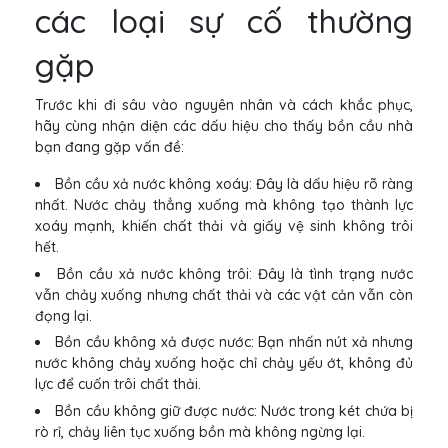
các loại sự cố thường
gặp
Trước khi đi sâu vào nguyên nhân và cách khắc phục,
hãy cùng nhận diện các dấu hiệu cho thấy bồn cầu nhà
bạn đang gặp vấn đề:
Bồn cầu xả nước không xoáy: Đây là dấu hiệu rõ ràng
nhất. Nước chảy thẳng xuống mà không tạo thành lực
xoáy mạnh, khiến chất thải và giấy vệ sinh không trôi
hết.
Bồn cầu xả nước không trôi: Đây là tình trạng nước
vẫn chảy xuống nhưng chất thải và các vật cản vẫn còn
đọng lại.
Bồn cầu không xả được nước: Bạn nhấn nút xả nhưng
nước không chảy xuống hoặc chỉ chảy yếu ớt, không đủ
lực để cuốn trôi chất thải.
Bồn cầu không giữ được nước: Nước trong két chứa bị
rò rỉ, chảy liên tục xuống bồn mà không ngừng lại.