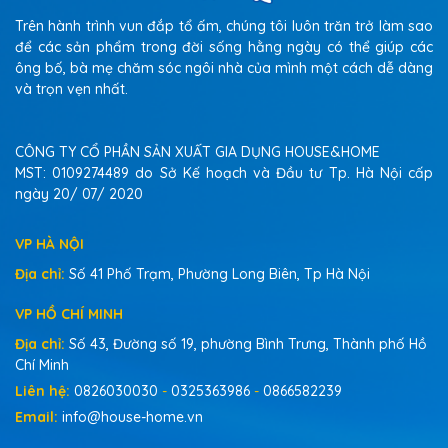
Trên hành trình vun đắp tổ ấm, chúng tôi luôn trăn trở làm sao
để các sản phẩm trong đời sống hằng ngày có thể giúp các
ông bố, bà mẹ chăm sóc ngôi nhà của mình một cách dễ dàng
và trọn vẹn nhất.
CÔNG TY CỔ PHẦN SẢN XUẤT GIA DỤNG HOUSE&HOME
MST: 0109274489 do Sở Kế hoạch và Đầu tư Tp. Hà Nội cấp
ngày 20/ 07/ 2020
VP HÀ NỘI
Địa chỉ:
Số 41 Phố Trạm, Phường Long Biên, Tp Hà Nội
VP HỒ CHÍ MINH
Địa chỉ:
Số 43, Đường số 19, phường Bình Trưng, Thành phố Hồ
Chí Minh
Liên hệ:
0826030030
-
0325363986
-
0866582239
Email:
info@house-home.vn