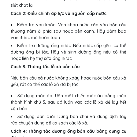
siết chặt lại.
Cách 2: Điều chỉnh áp lực và nguồn cấp nước
Kiểm tra van khóa: Van khóa nước cấp vào bồn cầu
thường nằm ở phía sau hoặc bên cạnh. Hãy đảm bảo
van được mở hoàn toàn.
Kiểm tra đường ống nước: Nếu nước cấp yếu, có thể
đường ống bị tắc. Hãy vệ sinh đường ống nếu có thể
hoặc liên hệ thợ sửa ống nước.
Cách 3: Thông tắc lỗ xả bồn cầu
Nếu bồn cầu xả nước không xoáy hoặc nước bồn cầu xả
yếu, rất có thể các lỗ xả đã bị tắc.
Sử dụng móc áo: Uốn một chiếc móc áo bằng thép
thành hình chữ S, sau đó luồn vào các lỗ xả để lấy hết
cặn bẩn.
Sử dụng bàn chải: Dùng bàn chải và dung dịch tẩy
rửa chuyên dụng để cọ sạch các lỗ xả.
Cách 4: Thông tắc đường ống bồn cầu bằng dụng cụ