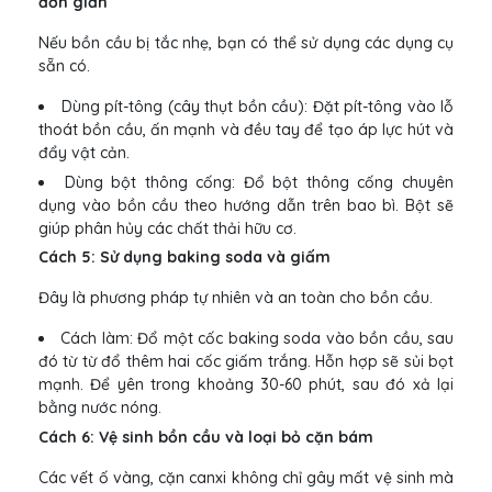
đơn giản
Nếu bồn cầu bị tắc nhẹ, bạn có thể sử dụng các dụng cụ
sẵn có.
Dùng pít-tông (cây thụt bồn cầu): Đặt pít-tông vào lỗ
thoát bồn cầu, ấn mạnh và đều tay để tạo áp lực hút và
đẩy vật cản.
Dùng bột thông cống: Đổ bột thông cống chuyên
dụng vào bồn cầu theo hướng dẫn trên bao bì. Bột sẽ
giúp phân hủy các chất thải hữu cơ.
Cách 5: Sử dụng baking soda và giấm
Đây là phương pháp tự nhiên và an toàn cho bồn cầu.
Cách làm: Đổ một cốc baking soda vào bồn cầu, sau
đó từ từ đổ thêm hai cốc giấm trắng. Hỗn hợp sẽ sủi bọt
mạnh. Để yên trong khoảng 30-60 phút, sau đó xả lại
bằng nước nóng.
Cách 6: Vệ sinh bồn cầu và loại bỏ cặn bám
Các vết ố vàng, cặn canxi không chỉ gây mất vệ sinh mà