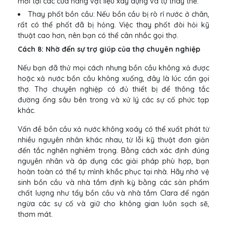
mới tại các cửa hàng vật liệu xây dựng và tự thay thế.
Thay phốt bồn cầu: Nếu bồn cầu bị rò rỉ nước ở chân,
rất có thể phốt đã bị hỏng. Việc thay phốt đòi hỏi kỹ
thuật cao hơn, nên bạn có thể cân nhắc gọi thợ.
Cách 8: Nhờ đến sự trợ giúp của thợ chuyên nghiệp
Nếu bạn đã thử mọi cách nhưng bồn cầu không xả được
hoặc xả nước bồn cầu không xuống, đây là lúc cần gọi
thợ. Thợ chuyên nghiệp có đủ thiết bị để thông tắc
đường ống sâu bên trong và xử lý các sự cố phức tạp
khác.
Vấn đề bồn cầu xả nước không xoáy có thể xuất phát từ
nhiều nguyên nhân khác nhau, từ lỗi kỹ thuật đơn giản
đến tắc nghẽn nghiêm trọng. Bằng cách xác định đúng
nguyên nhân và áp dụng các giải pháp phù hợp, bạn
hoàn toàn có thể tự mình khắc phục tại nhà. Hãy nhớ vệ
sinh bồn cầu và nhà tắm định kỳ bằng các sản phẩm
chất lượng như tẩy bồn cầu và nhà tắm Clara để ngăn
ngừa các sự cố và giữ cho không gian luôn sạch sẽ,
thơm mát.