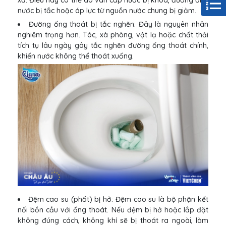
xả. Điều này có thể do van cấp nước bị khóa, đường ống
nước bị tắc hoặc áp lực từ nguồn nước chung bị giảm.
Đường ống thoát bị tắc nghẽn: Đây là nguyên nhân
nghiêm trọng hơn. Tóc, xà phòng, vật lạ hoặc chất thải
tích tụ lâu ngày gây tắc nghẽn đường ống thoát chính,
khiến nước không thể thoát xuống.
Đệm cao su (phốt) bị hở: Đệm cao su là bộ phận kết
nối bồn cầu với ống thoát. Nếu đệm bị hở hoặc lắp đặt
không đúng cách, không khí sẽ bị thoát ra ngoài, làm