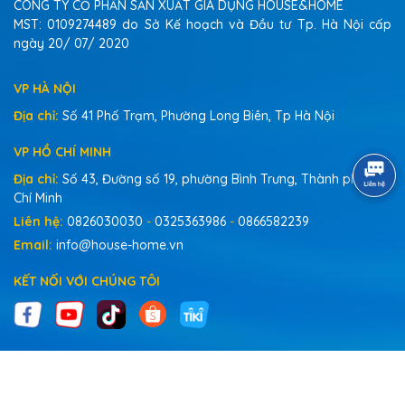
CÔNG TY CỔ PHẦN SẢN XUẤT GIA DỤNG HOUSE&HOME
MST: 0109274489 do Sở Kế hoạch và Đầu tư Tp. Hà Nội cấp
ngày 20/ 07/ 2020
VP HÀ NỘI
Địa chỉ:
Số 41 Phố Trạm, Phường Long Biên, Tp Hà Nội
VP HỒ CHÍ MINH
Địa chỉ:
Số 43, Đường số 19, phường Bình Trưng, Thành phố Hồ
Chí Minh
Liên hệ:
0826030030
-
0325363986
-
0866582239
Email:
info@house-home.vn
KẾT NỐI VỚI CHÚNG TÔI
@Phát triển bởi Vietchem