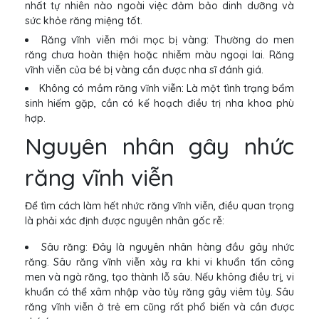
nhất tự nhiên nào ngoài việc đảm bảo dinh dưỡng và
sức khỏe răng miệng tốt.
Răng vĩnh viễn mới mọc bị vàng: Thường do men
răng chưa hoàn thiện hoặc nhiễm màu ngoại lai. Răng
vĩnh viễn của bé bị vàng cần được nha sĩ đánh giá.
Không có mầm răng vĩnh viễn: Là một tình trạng bẩm
sinh hiếm gặp, cần có kế hoạch điều trị nha khoa phù
hợp.
Nguyên nhân gây nhức
răng vĩnh viễn
Để tìm cách làm hết nhức răng vĩnh viễn, điều quan trọng
là phải xác định được nguyên nhân gốc rễ:
Sâu răng: Đây là nguyên nhân hàng đầu gây nhức
răng. Sâu răng vĩnh viễn xảy ra khi vi khuẩn tấn công
men và ngà răng, tạo thành lỗ sâu. Nếu không điều trị, vi
khuẩn có thể xâm nhập vào tủy răng gây viêm tủy. Sâu
răng vĩnh viễn ở trẻ em cũng rất phổ biến và cần được