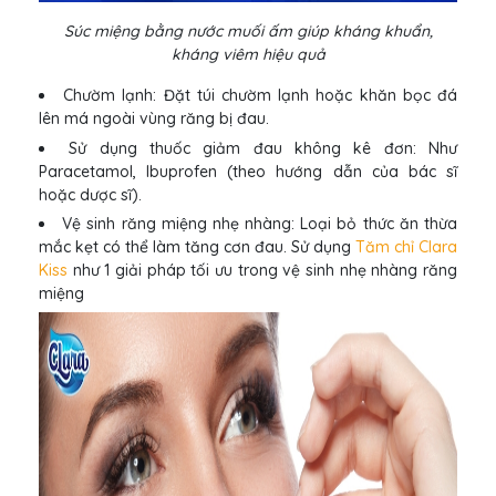
Súc miệng bằng nước muối ấm giúp kháng khuẩn,
kháng viêm hiệu quả
Chườm lạnh: Đặt túi chườm lạnh hoặc khăn bọc đá
lên má ngoài vùng răng bị đau.
Sử dụng thuốc giảm đau không kê đơn: Như
Paracetamol, Ibuprofen (theo hướng dẫn của bác sĩ
hoặc dược sĩ).
Vệ sinh răng miệng nhẹ nhàng: Loại bỏ thức ăn thừa
mắc kẹt có thể làm tăng cơn đau. Sử dụng
Tăm chỉ Clara
Kiss
như 1 giải pháp tối ưu trong vệ sinh nhẹ nhàng răng
miệng