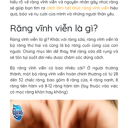
hiểu rõ về răng vĩnh viễn và nguyên nhân gây nhức răng
sẽ giúp bạn tìm ra
cách làm hết nhức răng vĩnh viễn
hiệu
quả, bảo vệ nụ cười của mình và những người thân yêu.
Răng vĩnh viễn là gì?
Răng vĩnh viễn là gì? Khác với răng sữa, răng vĩnh viễn là
bộ răng thứ hai và cũng là bộ răng cuối cùng của con
người. Chúng mọc lên để thay thế răng sữa đã rụng và
sẽ tồn tại suốt đời nếu được chăm sóc đúng cách.
Bộ răng vĩnh viễn có bao nhiêu cái? Ở người trưởng
thành, một bộ răng vĩnh viễn hoàn chỉnh thường có từ 28
đến 32 chiếc răng, bao gồm 8 răng cửa, 4 răng nanh, 8
răng tiền hàm và 8-12 răng hàm lớn (tùy thuộc vào việc
có mọc răng khôn hay không).