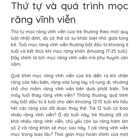
Thứ tự và quá trình mọc
răng vĩnh viễn
Thứ tự mọc răng vĩnh viễn của trẻ thường theo một quy
luật nhất định, dù có thể có sự khác biệt nhỏ giữa từng
bé. Tuổi mọc răng vĩnh viễn thường bắt đầu từ khoảng 6
tuổi và kết thúc khi mọc răng khôn (khoảng 17-25 tuổi).
Đây chính là lịch mọc răng vĩnh viễn mà phụ huynh cần
nắm.
Quá trình mọc răng vĩnh viễn của trẻ diễn ra khi chân
răng sữa tiêu biến, răng sữa lung lay và rụng đi, nhường
chỗ cho mầm răng vĩnh viễn bên dưới phát triển. Trẻ
mấy tuổi thay răng vĩnh viễn? Thông thường, quá trình
này bắt đầu từ 6 tuổi cho đến khoảng 12-13 tuổi khi hầu
hết các răng sữa đã được thay thế. Trẻ 12 tuổi có bao
nhiêu răng vĩnh viễn? Ở độ tuổi này, trẻ thường đã có
khá nhiều răng vĩnh viễn, chủ yếu còn lại răng hàm lớn
số 2 và răng khôn sẽ mọc sau này. 1 cái răng vĩnh viễn
mọc trong bao lâu? Thời gian mọc hoàn chỉnh của một