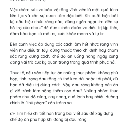
Việc chăm sóc và bảo vệ răng vĩnh viễn là một quá trình
liên tục và cần sự quan tâm đặc biệt. Khi xuất hiện bất
kỳ dấu hiệu nhức răng nào, đừng ngần ngại tìm đến sự
hỗ trợ của nha sĩ để được chẩn đoán và điều trị kịp thời,
đảm bảo bạn có một nụ cười khỏe mạnh và tự tin.
Bên cạnh việc áp dụng các cách làm hết nhức răng vĩnh
viễn như điều trị tủy, dùng thuốc theo chỉ định hay chăm
sóc răng đúng cách, chế độ ăn uống hàng ngày cũng
đóng vai trò cực kỳ quan trọng trong quá trình phục hồi.
Thực tế, nếu vẫn tiếp tục ăn những thực phẩm không phù
hợp, tình trạng đau răng có thể kéo dài hoặc tái phát, dù
bạn đã điều trị đúng cách. Vậy đau răng không nên ăn
gì để tránh làm nặng thêm cơn đau? Những nhóm thực
phẩm như đồ cứng, cay nóng, quá lạnh hay nhiều đường
chính là “thủ phạm” cần tránh xa.
👉 Tìm hiểu chi tiết hơn trong bài viết sau để xây dựng
chế độ ăn phù hợp khi đang bị đau răng: