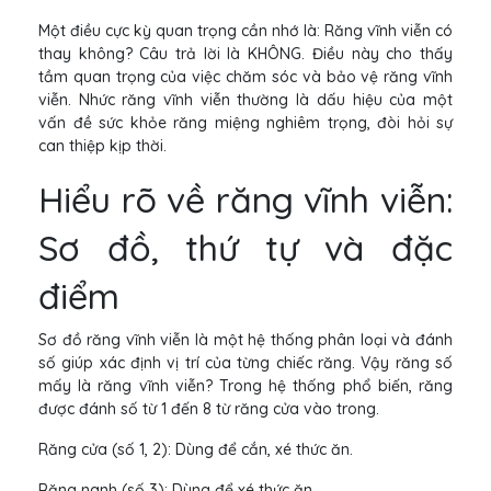
Một điều cực kỳ quan trọng cần nhớ là: Răng vĩnh viễn có
thay không? Câu trả lời là KHÔNG. Điều này cho thấy
tầm quan trọng của việc chăm sóc và bảo vệ răng vĩnh
viễn. Nhức răng vĩnh viễn thường là dấu hiệu của một
vấn đề sức khỏe răng miệng nghiêm trọng, đòi hỏi sự
can thiệp kịp thời.
Hiểu rõ về răng vĩnh viễn:
Sơ đồ, thứ tự và đặc
điểm
Sơ đồ răng vĩnh viễn là một hệ thống phân loại và đánh
số giúp xác định vị trí của từng chiếc răng. Vậy răng số
mấy là răng vĩnh viễn? Trong hệ thống phổ biến, răng
được đánh số từ 1 đến 8 từ răng cửa vào trong.
Răng cửa (số 1, 2): Dùng để cắn, xé thức ăn.
Răng nanh (số 3): Dùng để xé thức ăn.