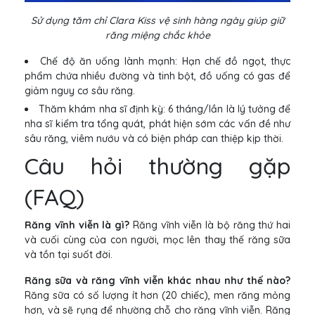
Sử dụng tăm chỉ Clara Kiss vệ sinh hàng ngày giúp giữ
răng miệng chắc khỏe
Chế độ ăn uống lành mạnh: Hạn chế đồ ngọt, thực
phẩm chứa nhiều đường và tinh bột, đồ uống có gas để
giảm nguy cơ sâu răng.
Thăm khám nha sĩ định kỳ: 6 tháng/lần là lý tưởng để
nha sĩ kiểm tra tổng quát, phát hiện sớm các vấn đề như
sâu răng, viêm nướu và có biện pháp can thiệp kịp thời.
Câu hỏi thường gặp
(FAQ)
Răng vĩnh viễn là gì?
Răng vĩnh viễn là bộ răng thứ hai
và cuối cùng của con người, mọc lên thay thế răng sữa
và tồn tại suốt đời.
Răng sữa và răng vĩnh viễn khác nhau như thế nào?
Răng sữa có số lượng ít hơn (20 chiếc), men răng mỏng
hơn, và sẽ rụng để nhường chỗ cho răng vĩnh viễn. Răng