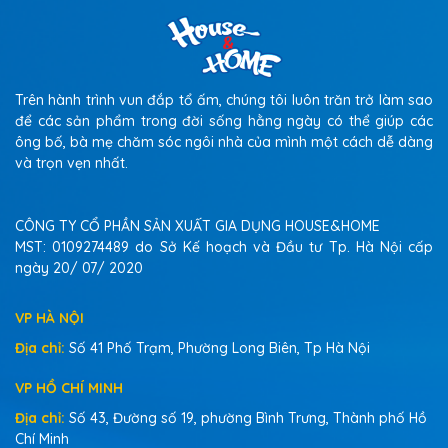
Trên hành trình vun đắp tổ ấm, chúng tôi luôn trăn trở làm sao
để các sản phẩm trong đời sống hằng ngày có thể giúp các
ông bố, bà mẹ chăm sóc ngôi nhà của mình một cách dễ dàng
và trọn vẹn nhất.
CÔNG TY CỔ PHẦN SẢN XUẤT GIA DỤNG HOUSE&HOME
MST: 0109274489 do Sở Kế hoạch và Đầu tư Tp. Hà Nội cấp
ngày 20/ 07/ 2020
VP HÀ NỘI
Địa chỉ:
Số 41 Phố Trạm, Phường Long Biên, Tp Hà Nội
VP HỒ CHÍ MINH
Địa chỉ:
Số 43, Đường số 19, phường Bình Trưng, Thành phố Hồ
Chí Minh