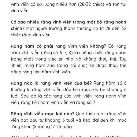
vĩnh viễn có số lượng nhiều hơn (28-32 chiếc) và tồn tại
vĩnh viễn.
Có bao nhiêu răng vĩnh viễn trong một bộ răng hoàn
chỉnh?
Một người trưởng thành thường có từ 28 đến 32
chiếc răng vĩnh viễn.
Răng hàm có phải răng vĩnh viễn không?
Có, răng
hàm vĩnh viễn (răng số 6, 7, 8) là những chiếc răng quan
trọng nhất trong việc ăn nhai và không thay thế. Tuy
nhiên, răng hàm sữa (răng cối sữa) sẽ được thay thế
bằng răng tiền hàm vĩnh viễn.
Răng nào là răng vĩnh viễn của bé?
Răng hàm số 6
thường là răng vĩnh viễn đầu tiên mọc khi bé khoảng 6
tuổi. Sau đó là các răng cửa vĩnh viễn, răng nanh vĩnh
viễn, răng tiền hàm vĩnh viễn và răng số 7.
Răng vĩnh viễn mọc khi nào?
Quá trình mọc răng vĩnh
viễn bắt đầu từ khoảng 6 tuổi và kéo dài đến khi mọc
răng khôn (khoảng 17-25 tuổi).