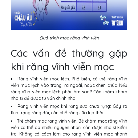
Quá trình mọc răng vĩnh viễn
Các vấn đề thường gặp
khi răng vĩnh viễn mọc
Răng vĩnh viễn mọc lệch: Phổ biến, có thể răng vĩnh
viễn mọc lệch vào trong, ra ngoài, hoặc chen chúc. Nếu
răng vĩnh viễn mọc lệch phải làm sao? Cần thăm khám
nha sĩ để được tư vấn chỉnh nha.
Răng vĩnh viễn mọc khi răng sữa chưa rụng: Gây ra
tình trạng răng đôi, cần nhổ răng sữa kịp thời.
Trẻ chậm mọc răng vĩnh viễn: Bé chậm mọc răng vĩnh
viễn có thể do nhiều nguyên nhân, cần được nha sĩ kiểm
tra. Không có cách làm cho răng vĩnh viễn mọc nhanh