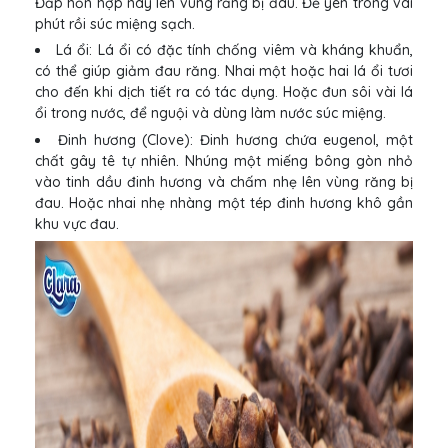
Đắp hỗn hợp này lên vùng răng bị đau. Để yên trong vài
phút rồi súc miệng sạch.
Lá ổi: Lá ổi có đặc tính chống viêm và kháng khuẩn,
có thể giúp giảm đau răng. Nhai một hoặc hai lá ổi tươi
cho đến khi dịch tiết ra có tác dụng. Hoặc đun sôi vài lá
ổi trong nước, để nguội và dùng làm nước súc miệng.
Đinh hương (Clove): Đinh hương chứa eugenol, một
chất gây tê tự nhiên. Nhúng một miếng bông gòn nhỏ
vào tinh dầu đinh hương và chấm nhẹ lên vùng răng bị
đau. Hoặc nhai nhẹ nhàng một tép đinh hương khô gần
khu vực đau.