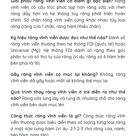
Giải phẫu răng vĩnh viễn có điểm gì đặc biệt?
Răng
vĩnh viễn có cấu trúc phức tạp hơn răng sữa, với men
răng dày hơn và hệ thống tủy răng phát triển hoàn
chỉnh. Số chân răng vĩnh viễn cũng khác nhau tùy loại
răng (răng cửa 1 chân, răng hàm nhiều chân).
Ký hiệu răng vĩnh viễn được đọc như thế nào?
Đánh số
răng vĩnh viễn thường theo hệ thống FDI (quốc tế) hoặc
Universal (Mỹ). Hệ thống FDI đánh số răng theo góc
phần tư và số thứ tự của răng (ví dụ: răng số 6 hàm trên
bên phải là 16).
Gãy răng vĩnh viễn có mọc lại không?
Không, răng
vĩnh viễn đã gãy hoặc mất sẽ không thể mọc lại.
Quá trình thay răng vĩnh viễn ở trẻ diễn ra như thế
nào?
Răng sữa lung lay và rụng đi, nhường chỗ cho răng
vĩnh viễn bên dưới mọc lên.
Công thức răng vĩnh viễn là gì?
Công thức răng vĩnh
viễn thường được biểu diễn theo số lượng từng loại răng
ở một nửa cung hàm (ví dụ: 2-1-2-3 cho răng cửa, nanh,
tiền hàm, hàm lớn).