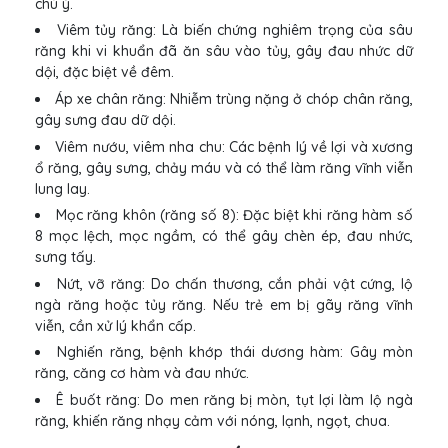
chú ý.
Viêm tủy răng: Là biến chứng nghiêm trọng của sâu
răng khi vi khuẩn đã ăn sâu vào tủy, gây đau nhức dữ
dội, đặc biệt về đêm.
Áp xe chân răng: Nhiễm trùng nặng ở chóp chân răng,
gây sưng đau dữ dội.
Viêm nướu, viêm nha chu: Các bệnh lý về lợi và xương
ổ răng, gây sưng, chảy máu và có thể làm răng vĩnh viễn
lung lay.
Mọc răng khôn (răng số 8): Đặc biệt khi răng hàm số
8 mọc lệch, mọc ngầm, có thể gây chèn ép, đau nhức,
sưng tấy.
Nứt, vỡ răng: Do chấn thương, cắn phải vật cứng, lộ
ngà răng hoặc tủy răng. Nếu trẻ em bị gãy răng vĩnh
viễn, cần xử lý khẩn cấp.
Nghiến răng, bệnh khớp thái dương hàm: Gây mòn
răng, căng cơ hàm và đau nhức.
Ê buốt răng: Do men răng bị mòn, tụt lợi làm lộ ngà
răng, khiến răng nhạy cảm với nóng, lạnh, ngọt, chua.