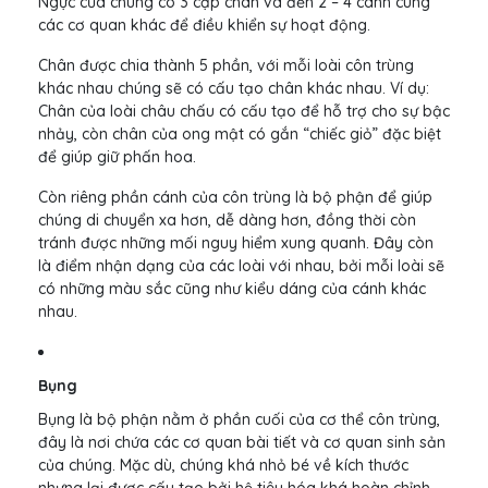
Ngực của chúng có 3 cặp chân và đến 2 – 4 cánh cùng
các cơ quan khác để điều khiển sự hoạt động.
Chân được chia thành 5 phần, với mỗi loài côn trùng
khác nhau chúng sẽ có cấu tạo chân khác nhau. Ví dụ:
Chân của loài châu chấu có cấu tạo để hỗ trợ cho sự bậc
nhảy, còn chân của ong mật có gắn “chiếc giỏ” đặc biệt
để giúp giữ phấn hoa.
Còn riêng phần cánh của côn trùng là bộ phận để giúp
chúng di chuyển xa hơn, dễ dàng hơn, đồng thời còn
tránh được những mối nguy hiểm xung quanh. Đây còn
là điểm nhận dạng của các loài với nhau, bởi mỗi loài sẽ
có những màu sắc cũng như kiểu dáng của cánh khác
nhau.
Bụng
Bụng là bộ phận nằm ở phần cuối của cơ thể côn trùng,
đây là nơi chứa các cơ quan bài tiết và cơ quan sinh sản
của chúng. Mặc dù, chúng khá nhỏ bé về kích thước