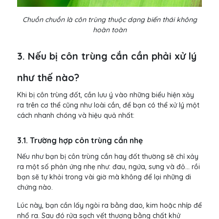
Chuồn chuồn là côn trùng thuộc dạng biến thái không
hoàn toàn
3. Nếu bị côn trùng cắn cần phải xử lý
như thế nào?
Khi bị côn trùng đốt, cần lưu ý vào những biểu hiện xảy
ra trên cơ thể cũng như loài cắn, để bạn có thể xử lý một
cách nhanh chóng và hiệu quả nhất:
3.1. Trường hợp côn trùng cắn nhẹ
Nếu như bạn bị côn trùng cắn hay đốt thường sẽ chỉ xảy
ra một số phản ứng nhẹ như: đau, ngứa, sưng và đỏ… rồi
bạn sẽ tự khỏi trong vài giờ mà không để lại những di
chứng nào.
Lúc này, bạn cần lấy ngòi ra bằng dao, kim hoặc nhíp để
nhổ ra. Sau đó rửa sạch vết thương bằng chất khử