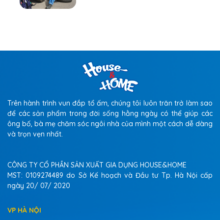
NHỮNG LƯU Ý QUAN
TRỌNG
Trên hành trình vun đắp tổ ấm, chúng tôi luôn trăn trở làm sao
để các sản phẩm trong đời sống hằng ngày có thể giúp các
ông bố, bà mẹ chăm sóc ngôi nhà của mình một cách dễ dàng
và trọn vẹn nhất.
CÔNG TY CỔ PHẦN SẢN XUẤT GIA DỤNG HOUSE&HOME
MST: 0109274489 do Sở Kế hoạch và Đầu tư Tp. Hà Nội cấp
ngày 20/ 07/ 2020
VP HÀ NỘI