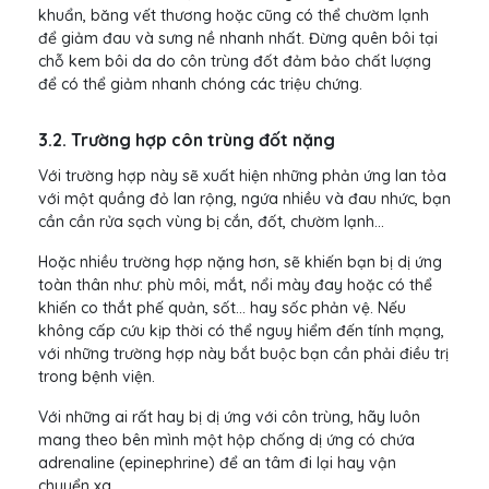
khuẩn, băng vết thương hoặc cũng có thể chườm lạnh
để giảm đau và sưng nề nhanh nhất. Đừng quên bôi tại
chỗ kem bôi da do côn trùng đốt đảm bảo chất lượng
để có thể giảm nhanh chóng các triệu chứng.
3.2. Trường hợp côn trùng đốt nặng
Với trường hợp này sẽ xuất hiện những phản ứng lan tỏa
với một quầng đỏ lan rộng, ngứa nhiều và đau nhức, bạn
cần cần rửa sạch vùng bị cắn, đốt, chườm lạnh...
Hoặc nhiều trường hợp nặng hơn, sẽ khiến bạn bị dị ứng
toàn thân như: phù môi, mắt, nổi mày đay hoặc có thể
khiến co thắt phế quản, sốt… hay sốc phản vệ. Nếu
không cấp cứu kịp thời có thể nguy hiểm đến tính mạng,
với những trường hợp này bắt buộc bạn cần phải điều trị
trong bệnh viện.
Với những ai rất hay bị dị ứng với côn trùng, hãy luôn
mang theo bên mình một hộp chống dị ứng có chứa
adrenaline (epinephrine) để an tâm đi lại hay vận
chuyển xa.