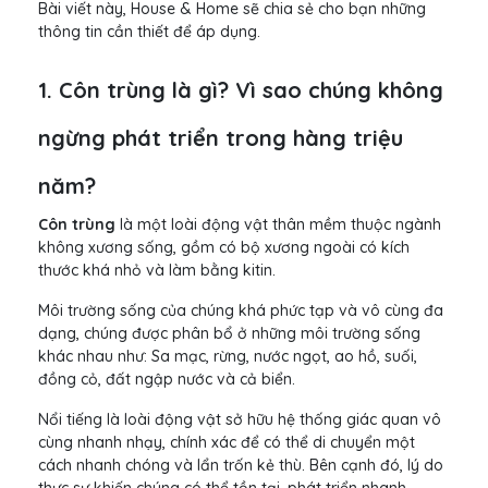
Bài viết này, House & Home sẽ chia sẻ cho bạn những
thông tin cần thiết để áp dụng.
1. Côn trùng là gì? Vì sao chúng không
ngừng phát triển trong hàng triệu
năm?
Côn trùng
là một loài động vật thân mềm thuộc ngành
không xương sống, gồm có bộ xương ngoài có kích
thước khá nhỏ và làm bằng kitin.
Môi trường sống của chúng khá phức tạp và vô cùng đa
dạng, chúng được phân bổ ở những môi trường sống
khác nhau như: Sa mạc, rừng, nước ngọt, ao hồ, suối,
đồng cỏ, đất ngập nước và cả biển.
Nổi tiếng là loài động vật sở hữu hệ thống giác quan vô
cùng nhanh nhạy, chính xác để có thể di chuyển một
cách nhanh chóng và lẩn trốn kẻ thù. Bên cạnh đó, lý do