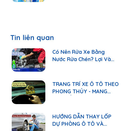
Tin liên quan
Có Nên Rửa Xe Bằng
Nước Rửa Chén? Lợi Và
Hại Cần Biết
TRANG TRÍ XE Ô TÔ THEO
PHONG THỦY - MANG
MAY MẮN VÀ SỰ HÀI HÒA
NĂNG LƯỢNG
HƯỚNG DẪN THAY LỐP
DỰ PHÒNG Ô TÔ VÀ