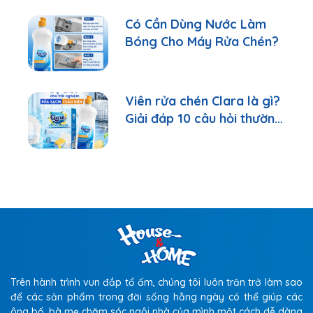
Có Cần Dùng Nước Làm
Bóng Cho Máy Rửa Chén?
Viên rửa chén Clara là gì?
Giải đáp 10 câu hỏi thường
gặp nhất
Trên hành trình vun đắp tổ ấm, chúng tôi luôn trăn trở làm sao
để các sản phẩm trong đời sống hằng ngày có thể giúp các
ông bố, bà mẹ chăm sóc ngôi nhà của mình một cách dễ dàng