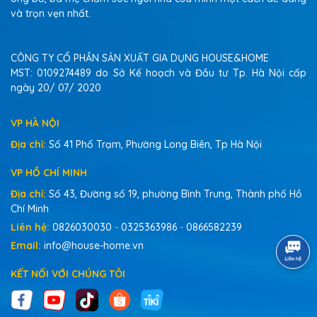
và trọn vẹn nhất.
CÔNG TY CỔ PHẦN SẢN XUẤT GIA DỤNG HOUSE&HOME
MST: 0109274489 do Sở Kế hoạch và Đầu tư Tp. Hà Nội cấp
ngày 20/ 07/ 2020
VP HÀ NỘI
Địa chỉ:
Số 41 Phố Trạm, Phường Long Biên, Tp Hà Nội
VP HỒ CHÍ MINH
Địa chỉ:
Số 43, Đường số 19, phường Bình Trưng, Thành phố Hồ
Chí Minh
Liên hệ:
0826030030
-
0325363986
-
0866582239
Email:
info@house-home.vn
KẾT NỐI VỚI CHÚNG TÔI