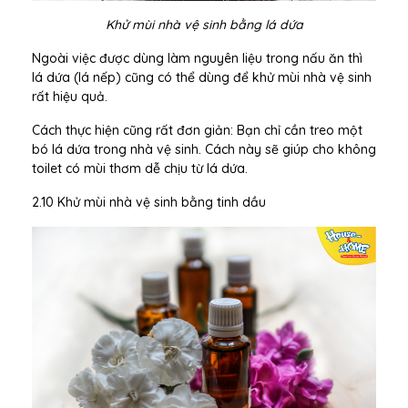
Khử mùi nhà vệ sinh bằng lá dứa
Ngoài việc được dùng làm nguyên liệu trong nấu ăn thì
lá dứa (lá nếp) cũng có thể dùng để khử mùi nhà vệ sinh
rất hiệu quả.
Cách thực hiện cũng rất đơn giản: Bạn chỉ cần treo một
bó lá dứa trong nhà vệ sinh. Cách này sẽ giúp cho không
toilet có mùi thơm dễ chịu từ lá dứa.
2.10 Khử mùi nhà vệ sinh bằng tinh dầu