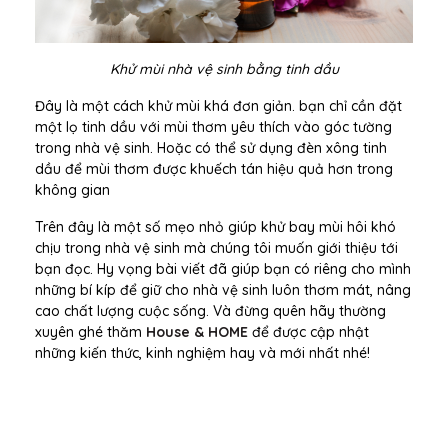
Khử mùi nhà vệ sinh bằng tinh dầu
Đây là một cách khử mùi khá đơn giản. bạn chỉ cần đặt
một lọ tinh dầu với mùi thơm yêu thích vào góc tường
trong nhà vệ sinh. Hoặc có thể sử dụng đèn xông tinh
dầu để mùi thơm được khuếch tán hiệu quả hơn trong
không gian
Trên đây là một số mẹo nhỏ giúp khử bay mùi hôi khó
chịu trong nhà vệ sinh mà chúng tôi muốn giới thiệu tới
bạn đọc. Hy vọng bài viết đã giúp bạn có riêng cho mình
những bí kíp để giữ cho nhà vệ sinh luôn thơm mát, nâng
cao chất lượng cuộc sống. Và đừng quên hãy thường
xuyên ghé thăm
House & HOME
để được cập nhật
những kiến thức, kinh nghiệm hay và mới nhất nhé!