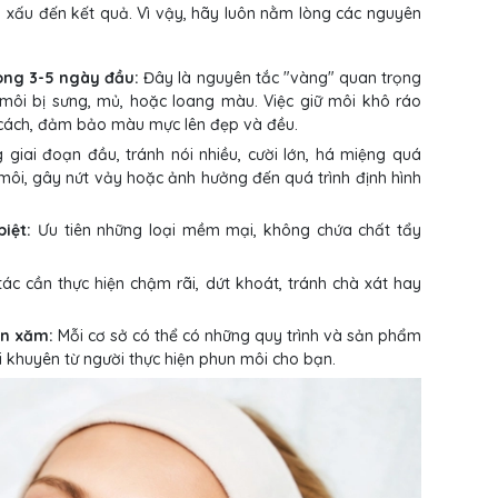
xấu đến kết quả. Vì vậy, hãy luôn nằm lòng các nguyên
ong 3-5 ngày đầu:
Đây là nguyên tắc "vàng" quan trọng
 môi bị sưng, mủ, hoặc loang màu. Việc giữ môi khô ráo
 cách, đảm bảo màu mực lên đẹp và đều.
 giai đoạn đầu, tránh nói nhiều, cười lớn, há miệng quá
ôi, gây nứt vảy hoặc ảnh hưởng đến quá trình định hình
iệt:
Ưu tiên những loại mềm mại, không chứa chất tẩy
ác cần thực hiện chậm rãi, dứt khoát, tránh chà xát hay
un xăm:
Mỗi cơ sở có thể có những quy trình và sản phẩm
i khuyên từ người thực hiện phun môi cho bạn.