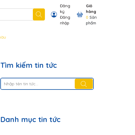
Đăng
Giỏ
ký
hàng
 nhãn hiệu chúng tôi có
Thông tin khách hàng
Đăng
0
Sản
nhập
phẩm
màu
Tìm kiếm tin tức
Danh mục tin tức