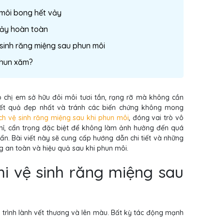
i môi bong hết vảy
vảy hoàn toàn
 sinh răng miệng sau phun môi
phun xăm?
p chị em sở hữu đôi môi tươi tắn, rạng rỡ mà không cần
kết quả đẹp nhất và tránh các biến chứng không mong
ch vệ sinh răng miệng sau khi phun môi
, đóng vai trò vô
 mỉ, cẩn trọng đặc biệt để không làm ảnh hưởng đến quá
ẩn. Bài viết này sẽ cung cấp hướng dẫn chi tiết và những
ng an toàn và hiệu quả sau khi phun môi.
i vệ sinh răng miệng sau
 trình lành vết thương và lên màu. Bất kỳ tác động mạnh