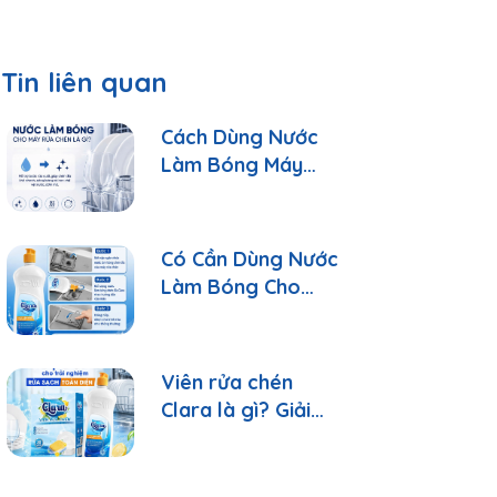
Tin liên quan
Cách Dùng Nước
Làm Bóng Máy
Rửa Chén Clara
Đúng Cách
Có Cần Dùng Nước
Làm Bóng Cho
Máy Rửa Chén?
Viên rửa chén
Clara là gì? Giải
đáp 10 câu hỏi
thường gặp nhất