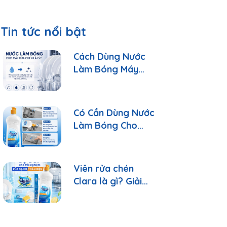
Tin tức nổi bật
Cách Dùng Nước
Làm Bóng Máy
Rửa Chén Clara
Đúng Cách
Có Cần Dùng Nước
Làm Bóng Cho
Máy Rửa Chén?
Viên rửa chén
Clara là gì? Giải
đáp 10 câu hỏi
thường gặp nhất