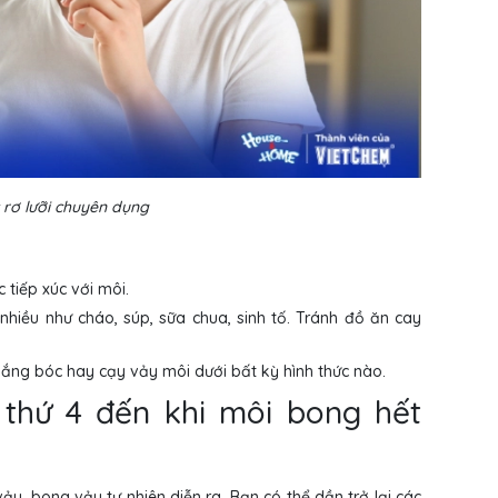
rơ lưỡi chuyên dụng
tiếp xúc với môi.
hiều như cháo, súp, sữa chua, sinh tố. Tránh đồ ăn cay
ng bóc hay cạy vảy môi dưới bất kỳ hình thức nào.
 thứ 4 đến khi môi bong hết
ảy, bong vảy tự nhiên diễn ra. Bạn có thể dần trở lại các