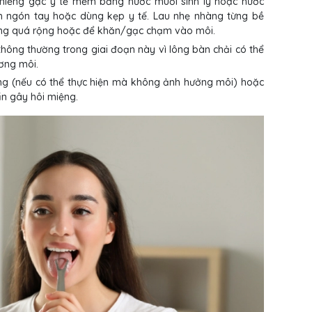
miếng gạc y tế mềm bằng nước muối sinh lý hoặc nước
h ngón tay hoặc dùng kẹp y tế. Lau nhẹ nhàng từng bề
ệng quá rộng hoặc để khăn/gạc chạm vào môi.
hông thường trong giai đoạn này vì lông bàn chải có thể
ơng môi.
ụng (nếu có thể thực hiện mà không ảnh hưởng môi) hoặc
ẩn gây hôi miệng.