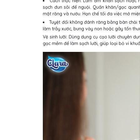
Cách thực hiện: Làm ẩm khăn sạch hoặc 
sạch đun sôi để nguội. Quấn khăn/gạc quan
mặt răng và nướu. Hạn chế tối đa việc mở mi
Tuyệt đối không đánh răng bằng bàn chải t
làm trầy xước, bung vảy non hoặc gây tổn thư
Vệ sinh lưỡi: Dùng dụng cụ cạo lưỡi chuyên d
gạc mềm để làm sạch lưỡi, giúp loại bỏ vi khu