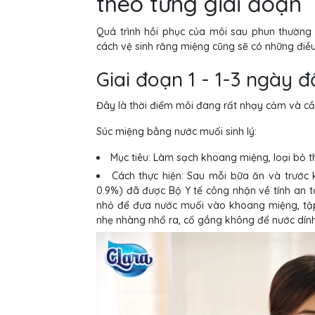
theo từng giai đoạn
Quá trình hồi phục của môi sau phun thường t
cách vệ sinh răng miệng cũng sẽ có những điều
Giai đoạn 1 - 1-3 ngày 
Đây là thời điểm môi đang rất nhạy cảm và cầ
Súc miệng bằng nước muối sinh lý:
Mục tiêu: Làm sạch khoang miệng, loại bỏ 
Cách thực hiện: Sau mỗi bữa ăn và trước k
0.9%) đã được Bộ Y tế công nhận về tính an 
nhỏ để đưa nước muối vào khoang miệng, tập 
nhẹ nhàng nhổ ra, cố gắng không để nước dín