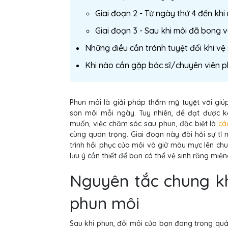
Giai đoạn 2 - Từ ngày thứ 4 đến kh
Giai đoạn 3 - Sau khi môi đã bong 
Những điều cần tránh tuyệt đối khi vệ
Khi nào cần gặp bác sĩ/chuyên viên 
Phun môi là giải pháp thẩm mỹ tuyệt vời giú
son môi mỗi ngày. Tuy nhiên, để đạt được 
muốn, việc chăm sóc sau phun, đặc biệt là
cá
cùng quan trọng. Giai đoạn này đòi hỏi sự tỉ
trình hồi phục của môi và giữ màu mực lên chu
lưu ý cần thiết để bạn có thể vệ sinh răng miệ
Nguyên tắc chung kh
phun môi
Sau khi phun, đôi môi của bạn đang trong quá