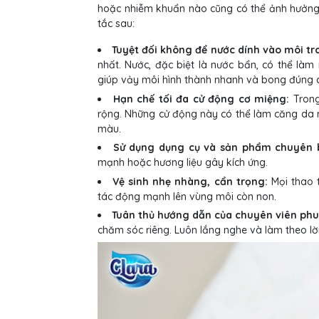
hoặc nhiễm khuẩn nào cũng có thể ảnh hưởng 
tắc sau:
Tuyệt đối không để nước dính vào môi tr
nhất. Nước, đặc biệt là nước bẩn, có thể làm
giúp vảy môi hình thành nhanh và bong đúng
Hạn chế tối đa cử động cơ miệng:
Trong
rộng. Những cử động này có thể làm căng da m
màu.
Sử dụng dụng cụ và sản phẩm chuyên b
mạnh hoặc hương liệu gây kích ứng.
Vệ sinh nhẹ nhàng, cẩn trọng:
Mọi thao t
tác động mạnh lên vùng môi còn non.
Tuân thủ hướng dẫn của chuyên viên ph
chăm sóc riêng. Luôn lắng nghe và làm theo lờ