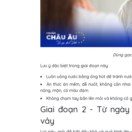
Dùng gạc 
Lưu ý đặc biệt trong giai đoạn này:
Luôn uống nước bằng ống hút để tránh nước 
Ăn thức ăn mềm, dễ nuốt, không cần nhai n
nóng, mặn, có màu đậm.
Không chạm tay bẩn lên môi và không cố gắ
Giai đoạn 2 - Từ ngày
vảy
Lúc này, môi đã bắt đầu khô và quá trình lên v