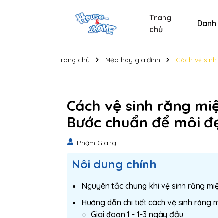
Trang
Danh
chủ
Sản phẩm chăm sóc xe
Sản phẩm chăm sóc cá nhân
Sản phẩm vệ sinh nhà cửa
Tẩy bồn cầu và nhà t
Nước lau kính C
Nước lau kính
Bộ s
Trang chủ
Mẹo hay gia đình
Cách vệ sinh
Cách vệ sinh răng mi
Bước chuẩn để môi đ
Phạm Giang
Nôi dung chính
Nguyên tắc chung khi vệ sinh răng mi
Hướng dẫn chi tiết cách vệ sinh răng 
Giai đoạn 1 - 1-3 ngày đầu