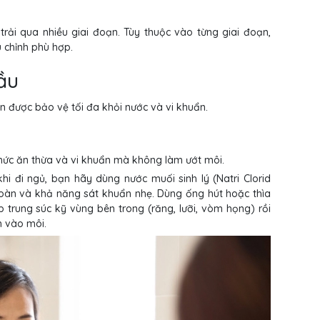
rải qua nhiều giai đoạn. Tùy thuộc vào từng giai đoạn,
 chỉnh phù hợp.
đầu
n được bảo vệ tối đa khỏi nước và vi khuẩn.
thức ăn thừa và vi khuẩn mà không làm ướt môi.
hi đi ngủ, bạn hãy dùng nước muối sinh lý (Natri Clorid
toàn và khả năng sát khuẩn nhẹ. Dùng ống hút hoặc thìa
trung súc kỹ vùng bên trong (răng, lưỡi, vòm họng) rồi
h vào môi.