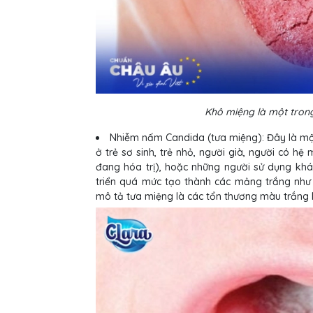
Khô miệng là một trong
Nhiễm nấm Candida (tưa miệng): Đây là một
ở trẻ sơ sinh, trẻ nhỏ, người già, người có hệ
đang hóa trị), hoặc những người sử dụng khá
triển quá mức tạo thành các mảng trắng như
mô tả tưa miệng là các tổn thương màu trắng k