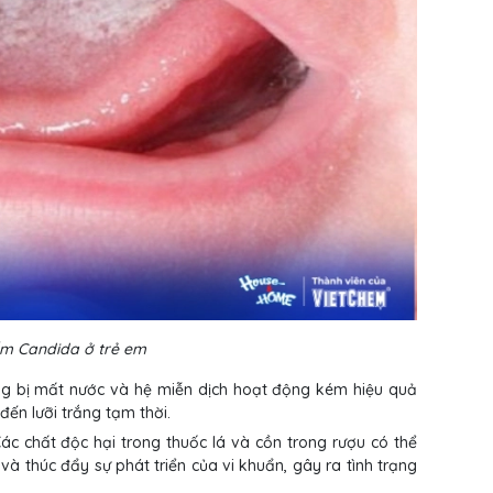
m Candida ở trẻ em
ng bị mất nước và hệ miễn dịch hoạt động kém hiệu quả
đến lưỡi trắng tạm thời.
ác chất độc hại trong thuốc lá và cồn trong rượu có thể
 thúc đẩy sự phát triển của vi khuẩn, gây ra tình trạng