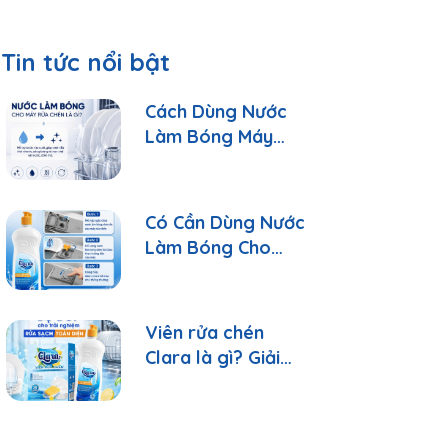
Tin tức nổi bật
Cách Dùng Nước
Làm Bóng Máy
Rửa Chén Clara
Đúng Cách
Có Cần Dùng Nước
Làm Bóng Cho
Máy Rửa Chén?
Viên rửa chén
Clara là gì? Giải
đáp 10 câu hỏi
thường gặp nhất