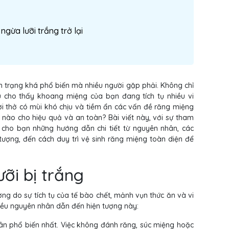
gừa lưỡi trắng trở lại
tình trạng khá phổ biến mà nhiều người gặp phải. Không chỉ
u cho thấy khoang miệng của bạn đang tích tụ nhiều vi
ơi thở có mùi khó chịu và tiềm ẩn các vấn đề răng miệng
 nào cho hiệu quả và an toàn? Bài viết này, với sự tham
 cho bạn những hướng dẫn chi tiết từ nguyên nhân, các
ượng, đến cách duy trì vệ sinh răng miệng toàn diện để
ỡi bị trắng
ờng do sự tích tụ của tế bào chết, mảnh vụn thức ăn và vi
hiều nguyên nhân dẫn đến hiện tượng này:
ân phổ biến nhất. Việc không đánh răng, súc miệng hoặc