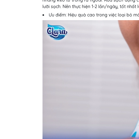
nhàng kéo từ trong ra ngoài. Rửa sạch dụng cụ
lưỡi sạch. Nên thực hiện 1-2 lần/ngày, tốt nhất
Ưu điểm: Hiệu quả cao trong việc loại bỏ mả