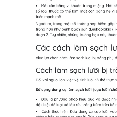
Mất cân bằng vi khuẩn trong miệng: Một s
số loại thuốc có thể làm mất cân bằng hệ vi 
triển mạnh mẽ.
Ngoài ra, trong một số trường hợp hiếm gặp hơ
trọng hơn như bệnh bạch sản (Leukoplakia), l
đoạn 2. Tuy nhiên, những trường hợp này thườn
Các cách làm sạch lư
Việc lựa chọn cách làm sạch lưỡi bị trắng phụ 
Cách làm sạch lưỡi bị t
Đối với người lớn, việc vệ sinh lưỡi có thể th
Sử dụng dụng cụ làm sạch lưỡi (cạo lưỡi/chổi
Đây là phương pháp hiệu quả và được nhiều
đặc biệt để loại bỏ lớp rêu trắng bám trên bề
Cách thực hiện: Đưa dụng cụ cạo lưỡi v