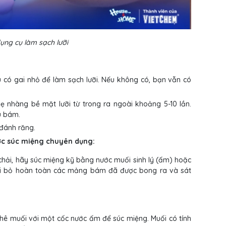
ụng cụ làm sạch lưỡi
u có gai nhỏ để làm sạch lưỡi. Nếu không có, bạn vẫn có
hẹ nhàng bề mặt lưỡi từ trong ra ngoài khoảng 5-10 lần.
u bám.
 đánh răng.
ớc súc miệng chuyên dụng:
chải, hãy súc miệng kỹ bằng nước muối sinh lý (ấm) hoặc
oại bỏ hoàn toàn các mảng bám đã được bong ra và sát
phê muối với một cốc nước ấm để súc miệng. Muối có tính