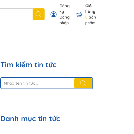
Đăng
Giỏ
ký
hàng
 nhãn hiệu chúng tôi có
Thông tin khách hàng
Đăng
0
Sản
nhập
phẩm
Tìm kiếm tin tức
Danh mục tin tức