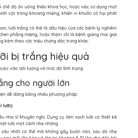
ố chế độ ăn uống thiếu khoa học, hoặc việc sử dụng một
sinh vật trong khoang miệng, khiến vi khuẩn có hại phát
n, lưỡi trắng có thể là dấu hiệu của các bệnh lý nghiêm
ichen phẳng miệng, hoặc thậm chí là bệnh giang mai giai
g kèm theo các triệu chứng đặc trưng khác.
ỡi bị trắng hiệu quả
thuộc vào đối tượng và mức độ tình trạng.
rắng cho người lớn
ực hiện dễ dàng bằng nhiều phương pháp:
 lưỡi):
 nha sĩ khuyến nghị. Dụng cụ làm sạch lưỡi có thiết kế
 mặt lưỡi một cách nhẹ nhàng.
ào sâu nhất có thể mà không gây buồn nôn, sau đó nhẹ