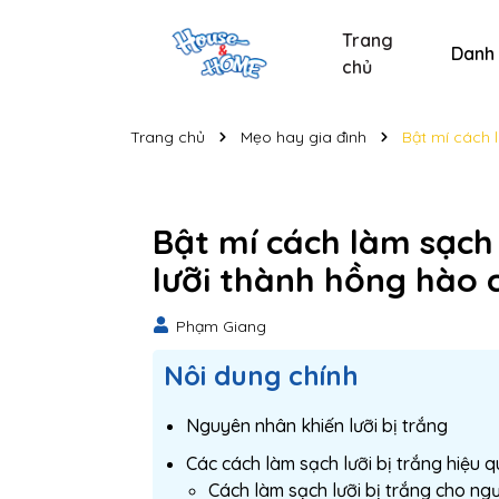
Trang
Danh
chủ
Sản phẩm chăm sóc xe
Sản phẩm chăm sóc cá nhân
Sản phẩm vệ sinh nhà cửa
Tẩy bồn cầu và nhà t
Nước lau kính C
Nước lau kính
Bộ s
Trang chủ
Mẹo hay gia đình
Bật mí cách l
Bật mí cách làm sạch l
lưỡi thành hồng hào c
Phạm Giang
Nôi dung chính
Nguyên nhân khiến lưỡi bị trắng
Các cách làm sạch lưỡi bị trắng hiệu 
Cách làm sạch lưỡi bị trắng cho ngư