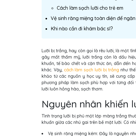
Cách làm sạch lưỡi cho trẻ em
Vệ sinh răng miệng toàn diện để ngăn n
Khi nào cần đi khám bác sĩ?
Lưỡi bị trắng, hay còn gọi là rêu lưỡi, là một 
gây mất thẩm mỹ, lưỡi trắng còn là dấu hiệ
khuẩn, tế bào chết và cặn thức ăn, dẫn đến h
khác. Vậy,
cách làm sạch lưỡi bị trắng
như thế
khảo từ các nguồn y học uy tín, sẽ cung cấp
phương pháp làm sạch phù hợp với từng đối t
lưỡi luôn hồng hào, sạch thơm.
Nguyên nhân khiến lư
Tình trạng lưỡi bị phủ một lớp màng trắng thư
khuẩn giữa các nhú gai trên bề mặt lưỡi. Có n
Vệ sinh răng miệng kém: Đây là nguyên nh