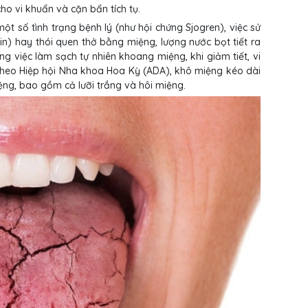
ho vi khuẩn và cặn bẩn tích tụ.
ột số tình trạng bệnh lý (như hội chứng Sjogren), việc sử
min) hay thói quen thở bằng miệng, lượng nước bọt tiết ra
ng việc làm sạch tự nhiên khoang miệng, khi giảm tiết, vi
Theo Hiệp hội Nha khoa Hoa Kỳ (ADA), khô miệng kéo dài
ệng, bao gồm cả lưỡi trắng và hôi miệng.