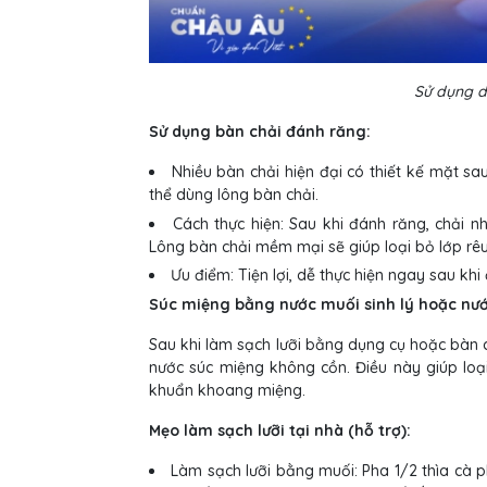
Sử dụng d
Sử dụng bàn chải đánh răng:
Nhiều bàn chải hiện đại có thiết kế mặt sa
thể dùng lông bàn chải.
Cách thực hiện: Sau khi đánh răng, chải n
Lông bàn chải mềm mại sẽ giúp loại bỏ lớp rê
Ưu điểm: Tiện lợi, dễ thực hiện ngay sau khi
Súc miệng bằng nước muối sinh lý hoặc nư
Sau khi làm sạch lưỡi bằng dụng cụ hoặc bàn 
nước súc miệng không cồn. Điều này giúp l
khuẩn khoang miệng.
Mẹo làm sạch lưỡi tại nhà (hỗ trợ):
Làm sạch lưỡi bằng muối: Pha 1/2 thìa cà 