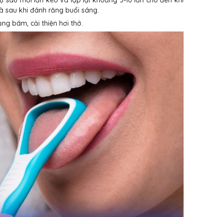
 sau mỗi lần kéo và lặp lại khoảng 5-10 lần cho đến khi
 là sau khi đánh răng buổi sáng.
ng bám, cải thiện hơi thở.