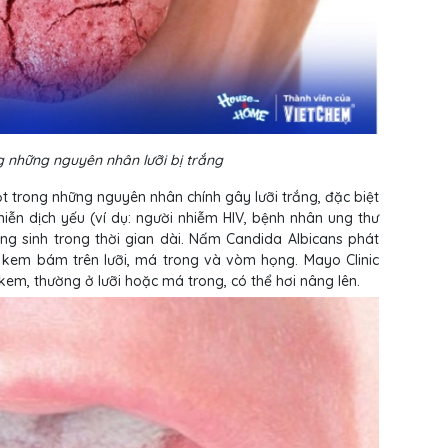
 những nguyên nhân lưỡi bị trắng
 trong những nguyên nhân chính gây lưỡi trắng, đặc biệt
 miễn dịch yếu (ví dụ: người nhiễm HIV, bệnh nhân ung thư
ng sinh trong thời gian dài. Nấm Candida Albicans phát
 kem bám trên lưỡi, má trong và vòm họng. Mayo Clinic
em, thường ở lưỡi hoặc má trong, có thể hơi nâng lên.