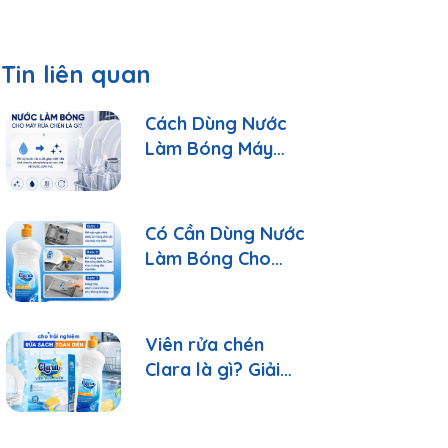
Tin liên quan
Cách Dùng Nước
Làm Bóng Máy
Rửa Chén Clara
Đúng Cách
Có Cần Dùng Nước
Làm Bóng Cho
Máy Rửa Chén?
Viên rửa chén
Clara là gì? Giải
đáp 10 câu hỏi
thường gặp nhất