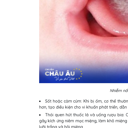
Nhiễm nấ
Sốt hoặc cảm cúm: Khi bị ốm, cơ thể thườ
hơn, tạo điều kiện cho vi khuẩn phát triển, dẫn 
Thói quen hút thuốc lá và uống rượu bia: C
gây kích ứng niêm mạc miệng, làm khô miệng và
lưỡi trắng và hôi miệng.