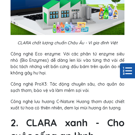
CLARA chất lượng chuẩn Châu Âu - Vì gia đình Việt
Công nghệ Eco enzyme: Với các phân tử enzyme siêu
nhỏ (Bio Enzymes) dễ dàng len lỏi vào từng thớ vải để
bóc tách những vết bẩn cứng đầu bám trên quần áo mà
không gây hư hại.
Công nghệ ProX3: Tác động chuyên sâu, cho quần áo
sạch thơm, bảo vệ và làm mềm sợi vải.
Công nghệ lưu hương C-Nature: Hương thơm được chiết
xuất từ hoa cỏ thiên nhiên, đem lại mùi hương ấn tượng.
2. CLARA xanh - Cho