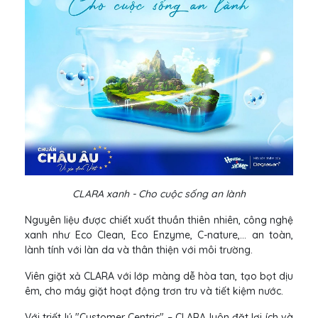
CLARA xanh - Cho cuộc sống an lành
Nguyên liệu được chiết xuất thuần thiên nhiên, công nghệ
xanh như Eco Clean, Eco Enzyme, C-nature,... an toàn,
lành tính với làn da và thân thiện với môi trường.
Viên giặt xả CLARA với lớp màng dễ hòa tan, tạo bọt dịu
êm, cho máy giặt hoạt động trơn tru và tiết kiệm nước.
Với triết lý "Customer Centric" – CLARA luôn đặt lợi ích và