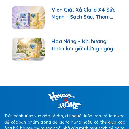
Viên Giặt Xả Clara X4 Sức
Mạnh – Sạch Sâu, Thơm
Lâu Chỉ Với 1 Viên
Hoa Nắng – Khi hương
thơm lưu giữ những ngày
bình yên
Trên hành trình vun đắp tổ ấm, chúng tôi luôn trăn trở làm sao
để các sản phẩm trong đời sống hằng ngày có thể giúp các
ông bố, bà mẹ chăm sóc ngôi nhà của mình một cách dễ dàng