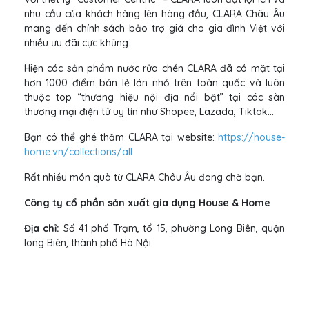
nhu cầu của khách hàng lên hàng đầu, CLARA Châu Âu
mang đến chính sách bảo trợ giá cho gia đình Việt với
nhiều ưu đãi cực khủng.
Hiện các sản phẩm nước rửa chén CLARA đã có mặt tại
hơn 1000 điểm bán lẻ lớn nhỏ trên toàn quốc và luôn
thuộc top “thương hiệu nội địa nổi bật” tại các sàn
thương mại điện tử uy tín như Shopee, Lazada, Tiktok…
Bạn có thể ghé thăm CLARA tại website:
https://house-
home.vn/collections/all
Rất nhiều món quà từ CLARA Châu Âu đang chờ bạn.
Công ty cổ phần sản xuất gia dụng House & Home
Địa chỉ:
Số 41 phố Trạm, tổ 15, phường Long Biên, quận
long Biên, thành phố Hà Nội