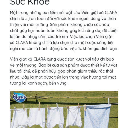
Sức Khỏe
Một trong những ưu điểm nổi bật của Viên giặt xả CLARA
chính là sự an toàn đối với sức khỏe người dùng và thân
thiện với môi trường. Sản phẩm không chứa các hóa
chất gây hại, hoàn toàn không gây kích ứng da, đặc biệt
là làn da nhạy cảm của trẻ em. Việc lựa chọn Viên giặt
xả CLARA không chỉ là lựa chọn cho một cuộc sống tiện
nghi mà còn là hành động bảo vệ sức khỏe gia đình bạn.
Viên giặt xả CLARA cũng được sản xuất với tiêu chí bảo
vệ môi trường. Bao bì của sản phẩm được thiết kế từ vật
liệu tái chế, dễ phân hủy, góp phần giảm thiểu rác thải
nhựa. Đây là một bước tiến lớn trong việc hướng tới một
tương lai xanh sạch, bền vững.