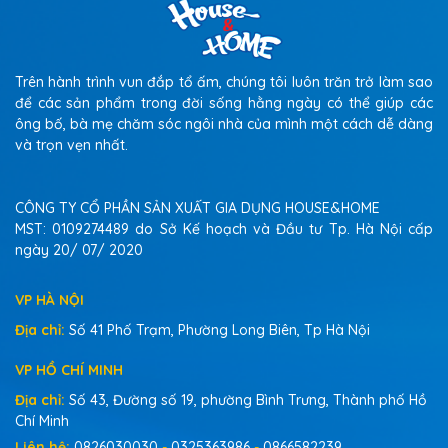
Trên hành trình vun đắp tổ ấm, chúng tôi luôn trăn trở làm sao
để các sản phẩm trong đời sống hằng ngày có thể giúp các
ông bố, bà mẹ chăm sóc ngôi nhà của mình một cách dễ dàng
và trọn vẹn nhất.
CÔNG TY CỔ PHẦN SẢN XUẤT GIA DỤNG HOUSE&HOME
MST: 0109274489 do Sở Kế hoạch và Đầu tư Tp. Hà Nội cấp
ngày 20/ 07/ 2020
VP HÀ NỘI
Địa chỉ:
Số 41 Phố Trạm, Phường Long Biên, Tp Hà Nội
VP HỒ CHÍ MINH
Địa chỉ:
Số 43, Đường số 19, phường Bình Trưng, Thành phố Hồ
Chí Minh
Liên hệ:
0826030030
-
0325363986
-
0866582239