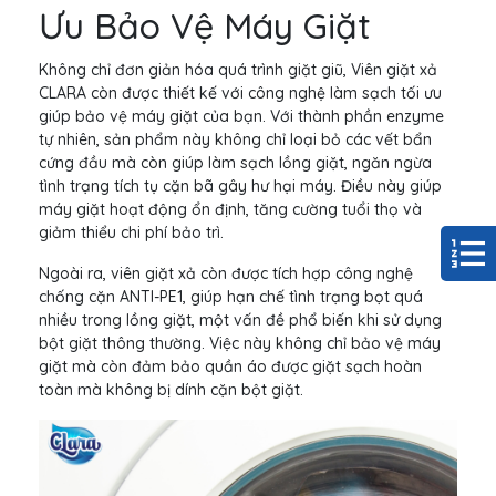
Ưu Bảo Vệ Máy Giặt
Không chỉ đơn giản hóa quá trình giặt giũ, Viên giặt xả
CLARA còn được thiết kế với công nghệ làm sạch tối ưu
giúp bảo vệ máy giặt của bạn. Với thành phần enzyme
tự nhiên, sản phẩm này không chỉ loại bỏ các vết bẩn
cứng đầu mà còn giúp làm sạch lồng giặt, ngăn ngừa
tình trạng tích tụ cặn bã gây hư hại máy. Điều này giúp
máy giặt hoạt động ổn định, tăng cường tuổi thọ và
giảm thiểu chi phí bảo trì.
Ngoài ra, viên giặt xả còn được tích hợp công nghệ
chống cặn ANTI-PE1, giúp hạn chế tình trạng bọt quá
nhiều trong lồng giặt, một vấn đề phổ biến khi sử dụng
bột giặt thông thường. Việc này không chỉ bảo vệ máy
giặt mà còn đảm bảo quần áo được giặt sạch hoàn
toàn mà không bị dính cặn bột giặt.