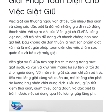
Giải Pháp Toàn Diện Cho
Việc Giặt Giũ
Việc giặt giũ thường ngày vốn dĩ tiêu tốn nhiều thời gian
và công sức, đặc biệt là đối với những gia đình có đông
thành viên. Với sự ra đời của Viên giặt xả CLARA, công
việc này đã trở nên dễ dàng và nhanh chóng hơn bao
giờ hết. Đây không chỉ đơn thuần là một sản phẩm giặt
xả, mà là một giải pháp toàn diện cho việc chăm sóc
quần áo và bảo vệ máy giặt.
Viên giặt xả CLARA tích hợp ba chức năng trong một:
giặt sạch, xả vải, và khử mùi, mang lại sự tiện lợi tối đa
cho người dùng. Với mỗi viên giặt xả, bạn chỉ cần bỏ trực
tiếp vào lồng giặt cùng với quần áo, mà không cần phải
đo lường hay phân chia dung dịch. Điều này giúp tiết
kiệm thời gian, giảm thiểu công đoạn, và đặc biệt là
tránh được việc sử dụng quá liều lượng, gây lãng phí.