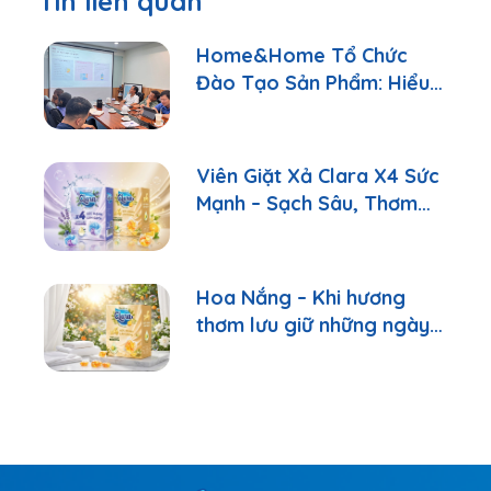
Tin liên quan
Home&Home Tổ Chức
Đào Tạo Sản Phẩm: Hiểu
Đúng Để Tư Vấn Tốt Hơn
Viên Giặt Xả Clara X4 Sức
Mạnh – Sạch Sâu, Thơm
Lâu Chỉ Với 1 Viên
Hoa Nắng – Khi hương
thơm lưu giữ những ngày
bình yên