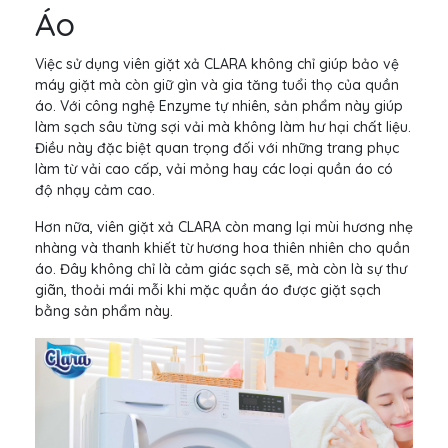
Áo
Việc sử dụng viên giặt xả CLARA không chỉ giúp bảo vệ
máy giặt mà còn giữ gìn và gia tăng tuổi thọ của quần
áo. Với công nghệ Enzyme tự nhiên, sản phẩm này giúp
làm sạch sâu từng sợi vải mà không làm hư hại chất liệu.
Điều này đặc biệt quan trọng đối với những trang phục
làm từ vải cao cấp, vải mỏng hay các loại quần áo có
độ nhạy cảm cao.
Hơn nữa, viên giặt xả CLARA còn mang lại mùi hương nhẹ
nhàng và thanh khiết từ hương hoa thiên nhiên cho quần
áo. Đây không chỉ là cảm giác sạch sẽ, mà còn là sự thư
giãn, thoải mái mỗi khi mặc quần áo được giặt sạch
bằng sản phẩm này.