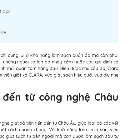
n đại
ghe
g chỉ dừng lại ở khả năng làm sạch quần áo mà còn phải
ới những người có làn da nhạy cảm hoặc các gia đình có
hành mối quan tâm hàng đầu. Hiểu được nhu cầu đó, Clara
viên giặt xả CLARA, vừa giặt sạch hiệu quả, vừa dịu nhẹ
h đến từ công nghệ Châu
nghệ giặt xả tiên tiến đến từ Châu Âu, giúp loại bỏ các vết
ột cách nhanh chóng. Với khả năng làm sạch sâu, viên
ợc giặt sạch từ bên ngoài mà còn được làm sạch sâu từ