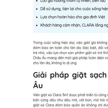
Lưu giữ hương thơm tự nhiên, bền lâu
Dễ sử dụng, tiện lợi cho cuộc sống hiệ
Lựa chọn hoàn hảo cho gia đình Việt
Khách hàng cảm nhận, CLARA lắng n
Trong cuộc sống hiện đại, việc giặt giũ khôn
đảm bảo an toàn cho làn da. Đặc biệt, đối v
trẻ nhỏ, việc lựa chọn sản phẩm giặt xả trở t
Châu Âu mang đến một giải pháp toàn diện với 
cho làn da, không lo dị ứng.
Giải pháp giặt sạc
Âu
Viên giặt xả Clara 3in1 được phát triển từ công 
bẩn cứng đầu như dầu mỡ, vết bùn, mồ hôi m
giặt xả Clara đảm bảo quần áo không chỉ đư