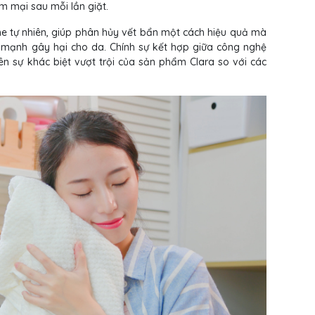
m mại sau mỗi lần giặt.
me tự nhiên, giúp phân hủy vết bẩn một cách hiệu quả mà
 mạnh gây hại cho da. Chính sự kết hợp giữa công nghệ
ên sự khác biệt vượt trội của sản phẩm Clara so với các
.