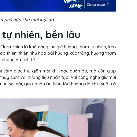
ara phù hợp cho mọi loại da
tự nhiên, bền lâu
 Clara chính là khả năng lưu giữ hương thơm tự nhiên, kéo
 hoa thiên nhiên như hoa oải hương, cúc trắng, hương thơm
 nhàng và tinh tế.
ại cảm giác thư giãn mỗi khi mặc quần áo, mà còn giúp
i nhạy cảm với hương liệu nhân tạo. Với công nghệ giữ mùi
 từng sợi vải, giúp quần áo luôn tỏa hương dễ chịu suốt cả