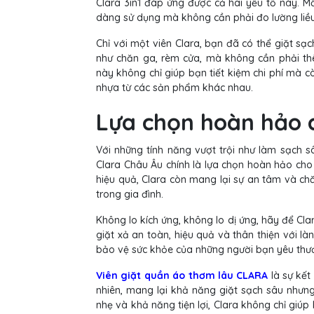
Clara 3in1 đáp ứng được cả hai yếu tố này. Mỗ
dàng sử dụng mà không cần phải đo lường liều 
Chỉ với một viên Clara, bạn đã có thể giặt 
như chăn ga, rèm cửa, mà không cần phải th
này không chỉ giúp bạn tiết kiệm chi phí mà 
nhựa từ các sản phẩm khác nhau.
Lựa chọn hoàn hảo c
Với những tính năng vượt trội như làm sạch s
Clara Châu Âu chính là lựa chọn hoàn hảo cho 
hiệu quả, Clara còn mang lại sự an tâm và ch
trong gia đình.
Không lo kích ứng, không lo dị ứng, hãy để Cl
giặt xả an toàn, hiệu quả và thân thiện với l
bảo vệ sức khỏe của những người bạn yêu thư
Viên giặt quần áo thơm lâu CLARA
là sự kế
nhiên, mang lại khả năng giặt sạch sâu nhưn
nhẹ và khả năng tiện lợi, Clara không chỉ giú