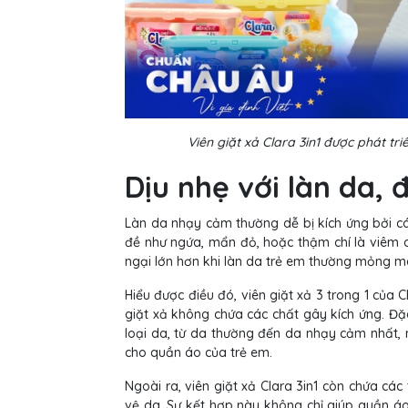
Viên giặt xả Clara 3in1 được phát tri
Dịu nhẹ với làn da, 
Làn da nhạy cảm thường dễ bị kích ứng bởi c
đề như ngứa, mẩn đỏ, hoặc thậm chí là viêm da
ngại lớn hơn khi làn da trẻ em thường mỏng m
Hiểu được điều đó, viên giặt xả 3 trong 1 củ
giặt xả không chứa các chất gây kích ứng. Đặ
loại da, từ da thường đến da nhạy cảm nhất, 
cho quần áo của trẻ em.
Ngoài ra, viên giặt xả Clara 3in1 còn chứa các
vệ da. Sự kết hợp này không chỉ giúp quần á