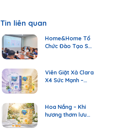
Tin liên quan
Home&Home Tổ
Chức Đào Tạo Sản
Phẩm: Hiểu Đúng
Để Tư Vấn Tốt
Hơn
Viên Giặt Xả Clara
X4 Sức Mạnh –
Sạch Sâu, Thơm
Lâu Chỉ Với 1 Viên
Hoa Nắng – Khi
hương thơm lưu
giữ những ngày
bình yên