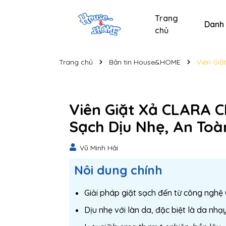
Trang
Danh
chủ
Sản phẩm chăm sóc xe
Sản phẩm chăm sóc cá nhân
Sản phẩm vệ sinh nhà cửa
Tẩy bồn cầu và nhà t
Nước lau kính C
Nước lau kính
Bộ s
Trang chủ
Bản tin House&HOME
Viên Giặ
Viên Giặt Xả CLARA C
Sạch Dịu Nhẹ, An To
Vũ Minh Hải
Nôi dung chính
Giải pháp giặt sạch đến từ công nghệ
Dịu nhẹ với làn da, đặc biệt là da nh