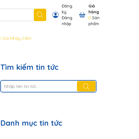
Đăng
Giỏ
ký
hàng
 nhãn hiệu chúng tôi có
Thông tin khách hàng
Đăng
0
Sản
nhập
phẩm
Làn Da Nhạy Cảm
Tìm kiếm tin tức
Danh mục tin tức