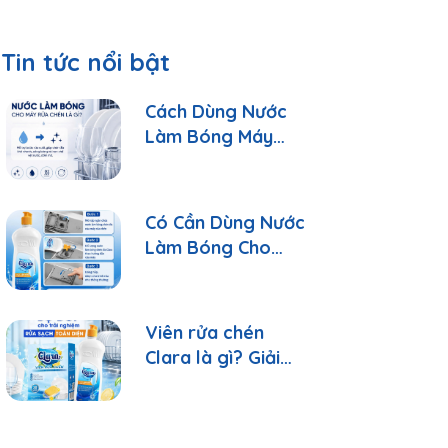
Tin tức nổi bật
Cách Dùng Nước
Làm Bóng Máy
Rửa Chén Clara
Đúng Cách
Có Cần Dùng Nước
Làm Bóng Cho
Máy Rửa Chén?
Viên rửa chén
Clara là gì? Giải
đáp 10 câu hỏi
thường gặp nhất