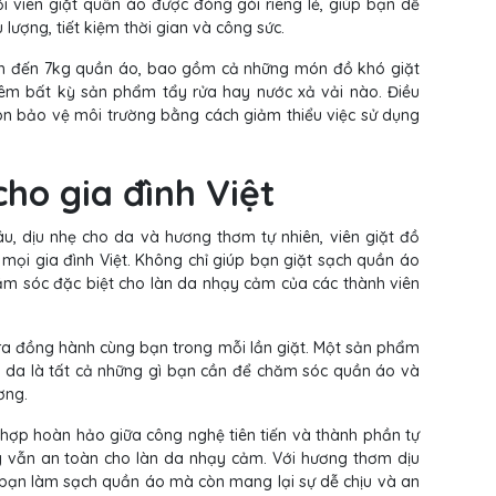
i viên giặt quần áo được đóng gói riêng lẻ, giúp bạn dễ
lượng, tiết kiệm thời gian và công sức.
sạch đến 7kg quần áo, bao gồm cả những món đồ khó giặt
êm bất kỳ sản phẩm tẩy rửa hay nước xả vải nào. Điều
còn bảo vệ môi trường bằng cách giảm thiểu việc sử dụng
ho gia đình Việt
âu, dịu nhẹ cho da và hương thơm tự nhiên, viên giặt đồ
mọi gia đình Việt. Không chỉ giúp bạn giặt sạch quần áo
ăm sóc đặc biệt cho làn da nhạy cảm của các thành viên
ara đồng hành cùng bạn trong mỗi lần giặt. Một sản phẩm
àn da là tất cả những gì bạn cần để chăm sóc quần áo và
ơng.
t hợp hoàn hảo giữa công nghệ tiên tiến và thành phần tự
g vẫn an toàn cho làn da nhạy cảm. Với hương thơm dịu
p bạn làm sạch quần áo mà còn mang lại sự dễ chịu và an