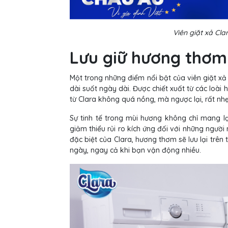
Viên giặt xả Cl
Lưu giữ hương thơm 
Một trong những điểm nổi bật của viên giặt xả
dài suốt ngày dài. Được chiết xuất từ các loài
từ Clara không quá nồng, mà ngược lại, rất nhẹ
Sự tinh tế trong mùi hương không chỉ mang l
giảm thiểu rủi ro kích ứng đối với những ngườ
đặc biệt của Clara, hương thơm sẽ lưu lại trên
ngày, ngay cả khi bạn vận động nhiều.