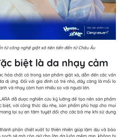
ển từ công nghệ giặt xả tiên tiến đến từ Châu Âu
đặc biệt là da nhạy cảm
ác hóa chất có trong sản phẩm giặt xả, dẫn đến các vấn
 dị ứng. Đối với gia đình có trẻ nhỏ, đây càng là mối lo
anh và nhạy cảm hơn nhiều so với người lớn.
a CLARA đã được nghiên cứu kỹ lưỡng để tạo nên sản phẩm
c biệt, với công thức dịu nhẹ, sản phẩm phù hợp cho mọi
mang lại sự an tâm tuyệt đối cho các bà mẹ khi sử dụng
 thành phần chiết xuất từ thiên nhiên giúp làm dịu và bảo
o sạch sẽ mà còn giữ cho làn da luôn mềm mịn, không bị