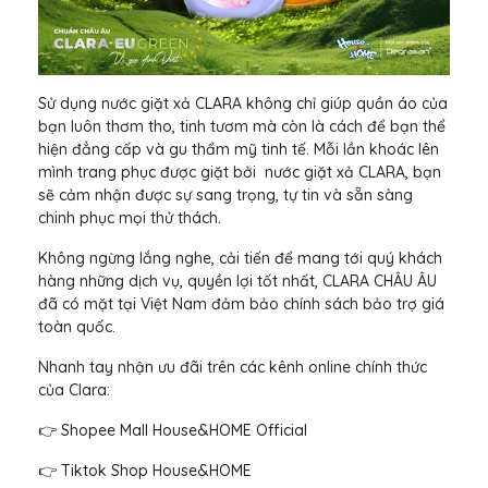
Sử dụng nước giặt xả CLARA không chỉ giúp quần áo của
bạn luôn thơm tho, tinh tươm mà còn là cách để bạn thể
hiện đẳng cấp và gu thẩm mỹ tinh tế. Mỗi lần khoác lên
mình trang phục được giặt bởi nước giặt xả CLARA, bạn
sẽ cảm nhận được sự sang trọng, tự tin và sẵn sàng
chinh phục mọi thử thách.
Không ngừng lắng nghe, cải tiến để mang tới quý khách
hàng những dịch vụ, quyền lợi tốt nhất, CLARA CHÂU ÂU
đã có mặt tại Việt Nam đảm bảo chính sách bảo trợ giá
toàn quốc.
Nhanh tay nhận ưu đãi trên các kênh online chính thức
của Clara:
👉
Shopee Mall House&HOME Official
👉
Tiktok Shop House&HOME