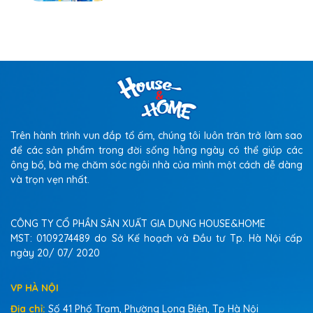
Trên hành trình vun đắp tổ ấm, chúng tôi luôn trăn trở làm sao
để các sản phẩm trong đời sống hằng ngày có thể giúp các
ông bố, bà mẹ chăm sóc ngôi nhà của mình một cách dễ dàng
và trọn vẹn nhất.
CÔNG TY CỔ PHẦN SẢN XUẤT GIA DỤNG HOUSE&HOME
MST: 0109274489 do Sở Kế hoạch và Đầu tư Tp. Hà Nội cấp
ngày 20/ 07/ 2020
VP HÀ NỘI
Địa chỉ:
Số 41 Phố Trạm, Phường Long Biên, Tp Hà Nội