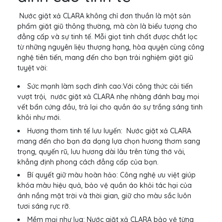
Nước giặt xả CLARA không chỉ đơn thuần là một sản
phẩm giặt giũ thông thường, mà còn là biểu tượng cho
đẳng cấp và sự tinh tế. Mỗi giọt tinh chất được chắt lọc
từ những nguyên liệu thượng hạng, hòa quyện cùng công
nghệ tiên tiến, mang đến cho bạn trải nghiệm giặt giũ
tuyệt vời:
Sức mạnh làm sạch đỉnh cao:Với công thức cải tiến
vượt trội, nước giặt xả CLARA nhẹ nhàng đánh bay mọi
vết bẩn cứng đầu, trả lại cho quần áo sự trắng sáng tinh
khôi như mới.
Hương thơm tinh tế lưu luyến: Nước giặt xả CLARA
mang đến cho bạn đa dạng lựa chọn hương thơm sang
trọng, quyến rũ, lưu hương dài lâu trên từng thớ vải,
khẳng định phong cách đẳng cấp của bạn.
Bí quyết giữ màu hoàn hảo: Công nghệ ưu việt giúp
khóa màu hiệu quả, bảo vệ quần áo khỏi tác hại của
ánh nắng mặt trời và thời gian, giữ cho màu sắc luôn
tươi sáng rực rỡ.
Mềm mại như lụa: Nước giặt xả CLARA bảo vệ từng