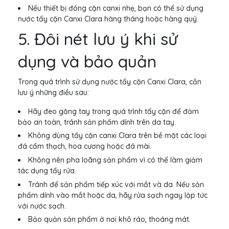
Nếu thiết bị đóng cặn canxi nhẹ, bạn có thể sử dụng
nước tẩy cặn Canxi Clara hàng tháng hoặc hàng quý.
5. Đôi nét lưu ý khi sử
dụng và bảo quản
Trong quá trình sử dụng nước tẩy cặn Canxi Clara, cần
lưu ý những điều sau:
Hãy đeo găng tay trong quá trình tẩy cặn để đảm
bảo an toàn, tránh sản phẩm dính trên da tay.
Không dùng tẩy cặn canxi Clara trên bề mặt các loại
đá cẩm thạch, hoa cương hoặc đá mài.
Không nên pha loãng sản phẩm vì có thể làm giảm
tác dụng tẩy rửa.
Tránh để sản phẩm tiếp xúc với mắt và da. Nếu sản
phẩm dính vào mắt hoặc da, hãy rửa sạch ngay lập tức
với nước sạch.
Bảo quản sản phẩm ở nơi khô ráo, thoáng mát.