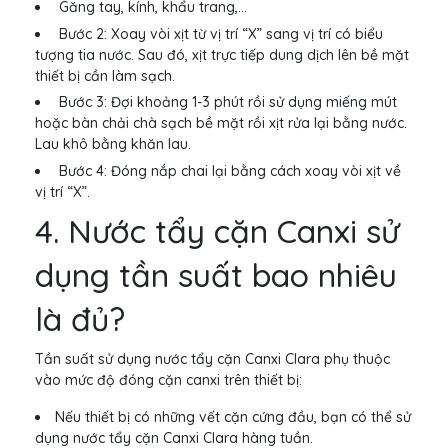
Găng tay, kính, khẩu trang,...
Bước 2: Xoay vòi xịt từ vị trí “X” sang vị trí có biểu
tượng tia nước. Sau đó, xịt trực tiếp dung dịch lên bề mặt
thiết bị cần làm sạch.
Bước 3: Đợi khoảng 1-3 phút rồi sử dụng miếng mút
hoặc bàn chải chà sạch bề mặt rồi xịt rửa lại bằng nước.
Lau khô bằng khăn lau.
Bước 4: Đóng nắp chai lại bằng cách xoay vòi xịt về
vị trí “X”.
4. Nước tẩy cặn Canxi sử
dụng tần suất bao nhiêu
là đủ?
Tần suất sử dụng nước tẩy cặn Canxi Clara phụ thuộc
vào mức độ đóng cặn canxi trên thiết bị:
Nếu thiết bị có những vết cặn cứng đầu, bạn có thể sử
dụng nước tẩy cặn Canxi Clara hàng tuần.