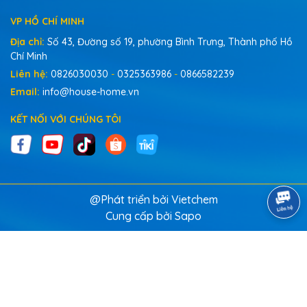
VP HỒ CHÍ MINH
Địa chỉ:
Số 43, Đường số 19, phường Bình Trưng, Thành phố Hồ
Chí Minh
Liên hệ:
0826030030
-
0325363986
-
0866582239
Email:
info@house-home.vn
KẾT NỐI VỚI CHÚNG TÔI
@Phát triển bởi Vietchem
Cung cấp bởi
Sapo