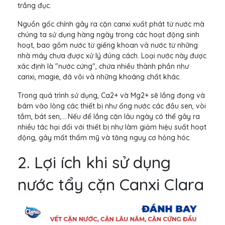
trắng đục.
Nguồn gốc chính gây ra cặn canxi xuất phát từ nước mà
chúng ta sử dụng hàng ngày trong các hoạt động sinh
hoạt, bao gồm nước từ giếng khoan và nước từ những
nhà máy chưa được xử lý đúng cách. Loại nước này được
xác định là "nước cứng", chứa nhiều thành phần như
canxi, magie, đá vôi và những khoáng chất khác.
Trong quá trình sử dụng, Ca2+ và Mg2+ sẽ lắng đọng và
bám vào lòng các thiết bị như ống nước các đầu sen, vòi
tắm, bát sen,... Nếu để lắng cặn lâu ngày có thể gây ra
nhiều tác hại đối với thiết bị như làm giảm hiệu suất hoạt
động, gây mất thẩm mỹ và tăng nguy cơ hỏng hóc.
2. Lợi ích khi sử dụng
nước tẩy cặn Canxi Clara