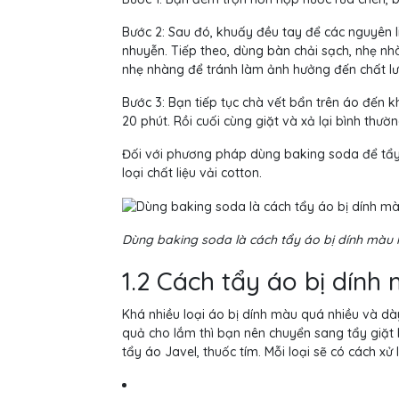
Bước 2: Sau đó, khuấy đều tay để các nguyên l
nhuyễn. Tiếp theo, dùng bàn chải sạch, nhẹ nhà
nhẹ nhàng để tránh làm ảnh hưởng đến chất lư
Bước 3: Bạn tiếp tục chà vết bẩn trên áo đến
20 phút. Rồi cuối cùng giặt và xả lại bình thư
Đối với phương pháp dùng baking soda để tẩy 
loại chất liệu vải cotton.
Dùng baking soda là cách tẩy áo bị dính màu 
1.2 Cách tẩy áo bị dính
Khá nhiều loại áo bị dính màu quá nhiều và dà
quả cho lắm thì bạn nên chuyển sang tẩy giặt
tẩy áo Javel, thuốc tím. Mỗi loại sẽ có cách xử