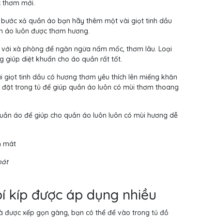
 thơm mới.
n bước xả quần áo bạn hãy thêm một vài giọt tinh dầu
ần áo luôn được thơm hương.
g với xà phòng để ngăn ngừa nấm mốc, thơm lâu. Loại
g giúp diệt khuẩn cho áo quần rất tốt.
 giọt tinh dầu có hương thơm yêu thích lên miếng khăn
i đặt trong tủ để giúp quần áo luôn có mùi thơm thoang
 quần áo để giúp cho quần áo luôn luôn có mùi hương dễ
mát
í kíp được áp dụng nhiều
à được xếp gọn gàng, bạn có thể để vào trong tủ đồ