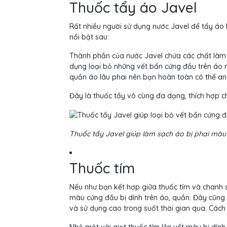
Thuốc tẩy áo Javel
Rất nhiều người sử dụng nước Javel để tẩy áo 
nổi bật sau:
Thành phần của nước Javel chứa các chất làm t
dụng loại bỏ những vết bẩn cứng đầu trên áo 
quần áo lâu phai nên bạn hoàn toàn có thể an
Đây là thuốc tẩy vô cùng đa dạng, thích hợp c
Thuốc tẩy Javel giúp làm sạch áo bị phai màu
Thuốc tím
Nếu như bạn kết hợp giữa thuốc tím và chanh
màu cứng đầu bị dính trên áo, quần. Đây cũng
và sử dụng cao trong suốt thời gian qua. Cách
Nhỏ một vài giọt thuốc tím lên vết màu bị dính t