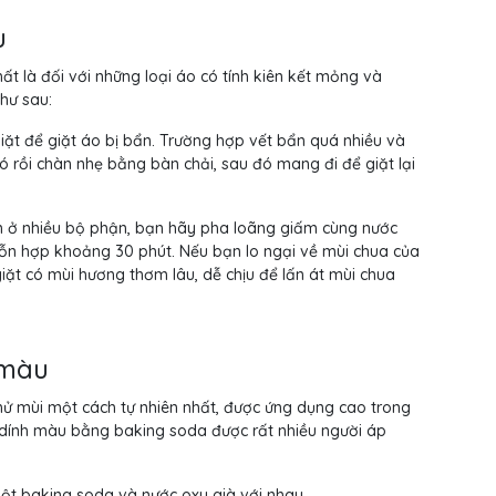
u
ất là đối với những loại áo có tính kiên kết mỏng và
như sau:
iặt để giặt áo bị bẩn. Trường hợp vết bẩn quá nhiều và
ó rồi chàn nhẹ bằng bàn chải, sau đó mang đi để giặt lại
ẩn ở nhiều bộ phận, bạn hãy pha loãng giấm cùng nước
hỗn hợp khoảng 30 phút. Nếu bạn lo ngại về mùi chua của
iặt có mùi hương thơm lâu, dễ chịu để lấn át mùi chua
 màu
hử mùi một cách tự nhiên nhất, được ứng dụng cao trong
ị dính màu bằng baking soda được rất nhiều người áp
bột baking soda và nước oxy già với nhau.