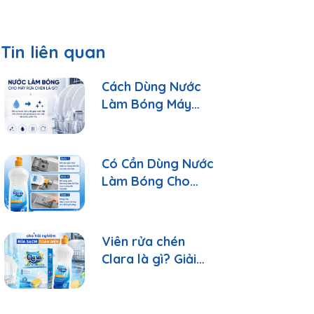
Tin liên quan
Cách Dùng Nước
Làm Bóng Máy
Rửa Chén Clara
Đúng Cách
Có Cần Dùng Nước
Làm Bóng Cho
Máy Rửa Chén?
Viên rửa chén
Clara là gì? Giải
đáp 10 câu hỏi
thường gặp nhất