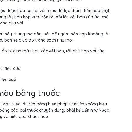
iệu được hòa tan lại với nhau để tạo thành hỗn hợp thật
ng lấy hỗn hợp vừa trộn rồi bôi lên vết bẩn của áo, chà
ợng của vải.
 khi thấy chúng mờ dần, nên để ngâm hỗn hợp khoảng 15-
ờng, bạn sẽ giúp áo trắng sạch như mới.
áo bị dính màu hay các vết bẩn, rất phù hợp với các
hiệu quả
 màu bằng thuốc
y đặc, việc tẩy rửa bằng biện pháp tự nhiên không hiệu
 bằng các loại thuốc chuyên dụng, phải kể đến như Nước
 lý và hiệu quả khác nhau: