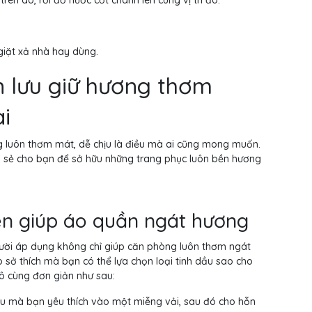
 giặt xả nhà hay dùng.
ần lưu giữ hương thơm
i
ng luôn thơm mát, dễ chịu là điều mà ai cũng mong muốn.
a sẻ cho bạn để sở hữu những trang phục luôn bền hương
iên giúp áo quần ngát hương
 người áp dụng không chỉ giúp căn phòng luôn thơm ngát
sở thích mà bạn có thể lựa chọn loại tinh dầu sao cho
vô cùng đơn giản như sau:
ầu mà bạn yêu thích vào một miễng vải, sau đó cho hỗn