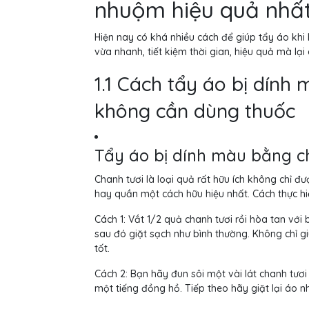
nhuộm hiệu quả nhấ
Hiện nay có khá nhiều cách để giúp tẩy áo khi
vừa nhanh, tiết kiệm thời gian, hiệu quả mà lạ
1.1 Cách tẩy áo bị dính 
không cần dùng thuốc
Tẩy áo bị dính màu bằng c
Chanh tươi là loại quả rất hữu ích không chỉ đ
hay quần một cách hữu hiệu nhất. Cách thực h
Cách 1: Vắt 1/2 quả chanh tươi rồi hòa tan với
sau đó giặt sạch như bình thường. Không chỉ 
tốt.
Cách 2: Bạn hãy đun sôi một vài lát chanh tư
một tiếng đồng hồ. Tiếp theo hãy giặt lại áo n