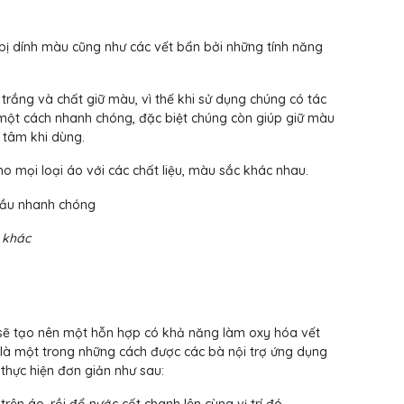
bị dính màu cũng như các vết bẩn bởi những tính năng
rắng và chất giữ màu, vì thế khi sử dụng chúng có tác
một cách nhanh chóng, đặc biệt chúng còn giúp giữ màu
 tâm khi dùng.
ho mọi loại áo với các chất liệu, màu sắc khác nhau.
 khác
 sẽ tạo nên một hỗn hợp có khả năng làm oxy hóa vết
 là một trong những cách được các bà nội trợ ứng dụng
 thực hiện đơn giản như sau:
rên áo, rồi đổ nước cốt chanh lên cùng vị trí đó.