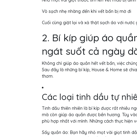
Vò sạch nhẹ nhàng đến khi vết bẩn bị mờ đi
Cuối cùng giặt lại và xả thật sạch áo với nước
2. Bí kíp giúp áo qu
ngát suốt cả ngày dà
Không chỉ giúp áo quần hết vết bẩn, việc chú
Sau đây là những bí kíp, House & Home sẽ chi
thơm.
Các loại tinh dầu tự nh
Tinh dầu thiên nhiên là bí kíp được rất nhiều
mà còn giúp áo quần được bền hương. Tùy vào 
phù hợp nhất với mình. Những cách thực hiện 
Sấy quần áo: Bạn hãy nhỏ mọt vài giọt tinh d