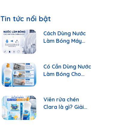
Tin tức nổi bật
Cách Dùng Nước
Làm Bóng Máy
Rửa Chén Clara
Đúng Cách
Có Cần Dùng Nước
Làm Bóng Cho
Máy Rửa Chén?
Viên rửa chén
Clara là gì? Giải
đáp 10 câu hỏi
thường gặp nhất