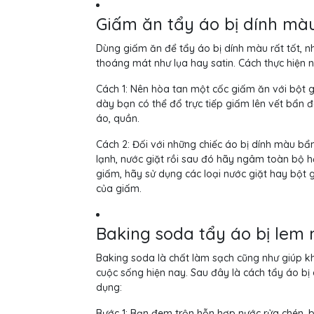
Giấm ăn tẩy áo bị dính mà
Dùng giấm ăn để tẩy áo bị dính màu rất tốt, nh
thoáng mát như lụa hay satin. Cách thực hiện 
Cách 1: Nên hòa tan một cốc giấm ăn với bột g
dày bạn có thể đổ trực tiếp giấm lên vết bẩn đ
áo, quần.
Cách 2: Đối với những chiếc áo bị dính màu b
lạnh, nước giặt rồi sau đó hãy ngâm toàn bộ 
giấm, hãy sử dụng các loại nước giặt hay bột g
của giấm.
Baking soda tẩy áo bị lem
Baking soda là chất làm sạch cũng như giúp k
cuộc sống hiện nay. Sau đây là cách tẩy áo b
dụng:
Bước 1: Bạn đem trộn hỗn hợp nước rửa chén, 