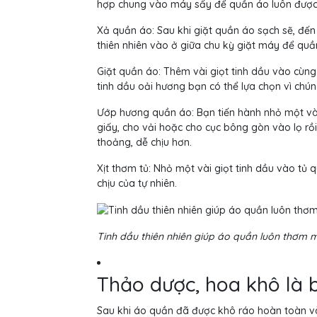
hợp chung vào máy sấy để quần áo luôn được
Xả quần áo: Sau khi giặt quần áo sạch sẽ, đế
thiên nhiên vào ở giữa chu kỳ giặt máy để qu
Giặt quần áo: Thêm vài giọt tinh dầu vào cùn
tinh dầu oải hương bạn có thể lựa chọn vì chún
Ướp hương quần áo: Bạn tiến hành nhỏ một vài
giấy, cho vải hoặc cho cục bông gòn vào lọ rồ
thoảng, dễ chịu hơn.
Xịt thơm tủ: Nhỏ một vài giọt tinh dầu vào tủ
chịu của tự nhiên.
Tinh dầu thiên nhiên giúp áo quần luôn thơm 
Thảo dược, hoa khô là b
Sau khi áo quần đã được khô ráo hoàn toàn v