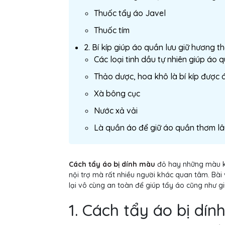
Thuốc tẩy áo Javel
Thuốc tím
2. Bí kíp giúp áo quần lưu giữ hương 
Các loại tinh dầu tự nhiên giúp áo
Thảo dược, hoa khô là bí kíp được 
Xà bông cục
Nước xả vải
Là quần áo để giữ áo quần thơm l
Cách tẩy áo bị dính màu
đỏ hay những màu kh
nội trợ mà rất nhiều người khác quan tâm. Bài 
lại vô cùng an toàn để giúp tẩy áo cũng như g
1. Cách tẩy áo bị dín