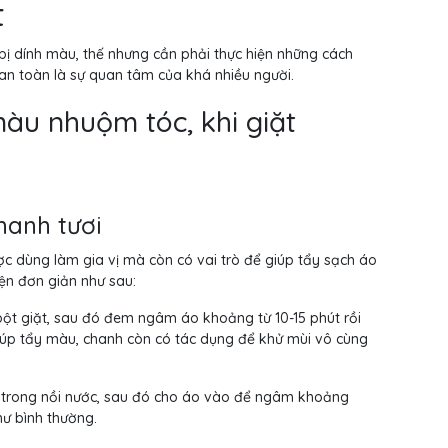
t
 bị dính màu, thế nhưng cần phải thực hiện những cách
i an toàn là sự quan tâm của khá nhiều người.
màu nhuộm tóc, khi giặt
hanh tươi
ược dùng làm gia vị mà còn có vai trò để giúp tẩy sạch áo
iện đơn giản như sau:
 bột giặt, sau đó đem ngâm áo khoảng từ 10-15 phút rồi
giúp tẩy màu, chanh còn có tác dụng để khử mùi vô cùng
ơi trong nồi nước, sau đó cho áo vào để ngâm khoảng
hư bình thường.