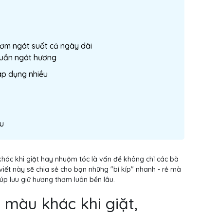
thơm ngát suốt cả ngày dài
 quần ngát hương
áp dụng nhiều
âu
ác khi giặt hay nhuộm tóc là vấn đề không chỉ các bà
viết này sẽ chia sẻ cho bạn những "bí kíp" nhanh - rẻ mà
iúp lưu giữ hương thơm luôn bền lâu.
h màu khác khi giặt,