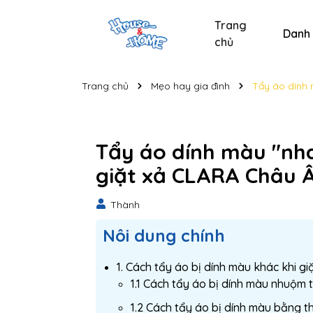
Trang
Danh
chủ
Sản phẩm chăm sóc xe
Sản phẩm chăm sóc cá nhân
Sản phẩm vệ sinh nhà cửa
Tẩy bồn cầu và nhà t
Nước lau kính C
Nước lau kính
Bộ s
Trang chủ
Mẹo hay gia đình
Tẩy áo dính 
Tẩy áo dính màu "nha
giặt xả CLARA Châu 
Thành
Nôi dung chính
1. Cách tẩy áo bị dính màu khác khi g
1.1 Cách tẩy áo bị dính màu nhuộm 
1.2 Cách tẩy áo bị dính màu bằng t