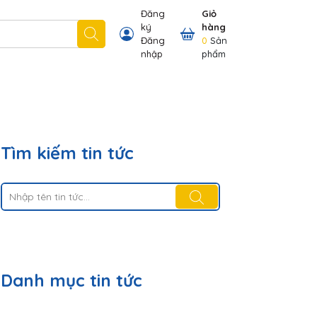
Đăng
Giỏ
ký
hàng
 nhãn hiệu chúng tôi có
Thông tin khách hàng
Đăng
0
Sản
nhập
phẩm
Tìm kiếm tin tức
Danh mục tin tức