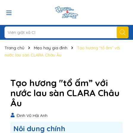
Trang chủ
Mẹo hay gia đình
Tạo hương "tổ ấm” với
nước lau sàn CLARA Châu Âu
Tạo hương "tổ ấm” với
nước lau sàn CLARA Châu
Âu
Đinh Vũ Hải Anh
Nôi dung chính