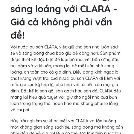
sáng loáng với CLARA -
Giá cả không phải vấn
đề!
Với nước lau sàn CLARA, việc giữ cho sàn nhà luôn sạch
sẽ và sáng bóng chưa bao giờ dễ dàng hơn. Sản phẩm
được thiết kế đặc biệt để loại bỏ mọi vết bẩn cứng đầu,
bụi bặm và vi khuẩn, mang lại bề mặt sàn nhà sáng
loáng, an toàn cho cả gia đình. Điều đáng kinh ngạc là
chất lượng vượt trội của nước lau sàn CLARA đi kèm với
mức giá cực kỳ hợp lý, phù hợp với túi tiền của mọi gia
đình. Bất kể là sàn gỗ, sàn gạch hay sàn đá, CLARA đều
mang lại hiệu quả tuyệt vời, giữ cho ngôi nhà của bạn
luôn trong trạng thái hoàn hảo mà không phải lo lắng
về chi phí.
Hãy trải nghiệm sự khác biệt với CLARA và tận hưởng
một không gian sống sạch sẽ, sáng bóng mà không cần
phải đắn đo về giá cả! Bạn có thể đặt trực tiếp nước lau