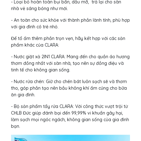
- Loại bỏ hoàn toàn bụi bẩn, dầu mỡ, trả lại cho sàn
nhà vẻ sáng bóng như mới.
- An toàn cho sức khỏe với thành phần lành tính, phù hợp
với gia đình có trẻ nhỏ.
Để tổ ấm thêm phần trọn vẹn, hãy kết hợp với các sản
phẩm khác của CLARA:
- Nước giặt xả 2IN1 CLARA: Mang đến cho quần áo hương
thơm đồng nhất với sàn nhà, tạo nên sự đồng điệu và
tinh tế cho không gian sống.
- Nước rửa chén: Giữ cho chén bát luôn sạch sẽ và thơm
tho, góp phần tạo nên bầu không khí ấm cúng cho bữa
ăn gia đình.
- Bộ sản phẩm tẩy rửa CLARA: Với công thức vượt trội từ
CHLB Đức giúp đánh bại đến 99,99% vi khuẩn gây hại,
làm sạch mọi ngóc ngách, không gian sống của gia đình
bạn.