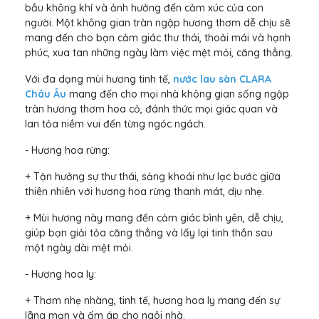
bầu không khí và ảnh hưởng đến cảm xúc của con
người. Một không gian tràn ngập hương thơm dễ chịu sẽ
mang đến cho bạn cảm giác thư thái, thoải mái và hạnh
phúc, xua tan những ngày làm việc mệt mỏi, căng thẳng.
Với đa dạng mùi hương tinh tế,
nước lau sàn CLARA
Châu Âu
mang đến cho mọi nhà không gian sống ngập
tràn hương thơm hoa cỏ, đánh thức mọi giác quan và
lan tỏa niềm vui đến từng ngóc ngách.
- Hương hoa rừng:
+ Tận hưởng sự thư thái, sảng khoái như lạc bước giữa
thiên nhiên với hương hoa rừng thanh mát, dịu nhẹ.
+ Mùi hương này mang đến cảm giác bình yên, dễ chịu,
giúp bạn giải tỏa căng thẳng và lấy lại tinh thần sau
một ngày dài mệt mỏi.
- Hương hoa ly:
+ Thơm nhẹ nhàng, tinh tế, hương hoa ly mang đến sự
lãng mạn và ấm áp cho ngôi nhà.