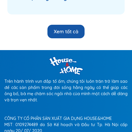
Xem tất cả
Trên hành trình vun đắp tổ ấm, chúng tôi luôn trăn trở làm sao
Thiết kế hộp nắp gấu Decor – Điểm
để các sản phẩm trong đời sống hằng ngày có thể giúp các
ông bố, bà mẹ chăm sóc ngôi nhà của mình một cách dễ dàng
nhấn tinh tế cho không gian sống.
và trọn vẹn nhất.
Khác với các hộp nhựa tiêu chuẩn, phiên bản hộp nắp
gấu decor sở hữu nắp tạo hình gấu mạ chrome bắt mắt
CÔNG TY CỔ PHẦN SẢN XUẤT GIA DỤNG HOUSE&HOME
trên nền hộp trong suốt bo tròn mềm mại. Sản phẩm
MST: 0109274489 do Sở Kế hoạch và Đầu tư Tp. Hà Nội cấp
không chỉ giữ cho tăm chỉ luôn sạch sẽ, tránh bụi bẩn
ngày 20/ 07/ 2020