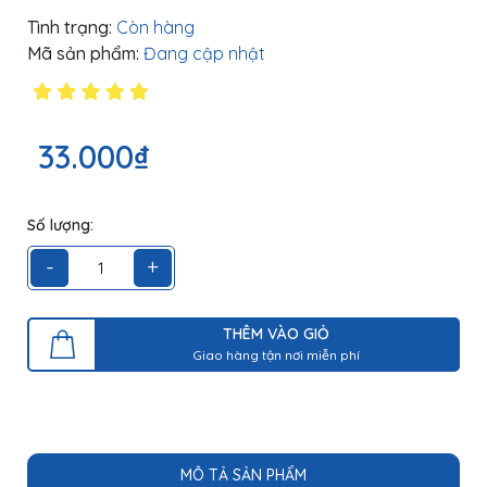
Tình trạng:
Còn hàng
Mã sản phẩm:
Đang cập nhật
33.000₫
Số lượng:
-
+
THÊM VÀO GIỎ
Giao hàng tận nơi miễn phí
MÔ TẢ SẢN PHẨM