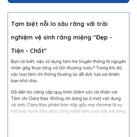
Tạm biệt nỗi lo sâu răng với trải
nghiệm vệ sinh răng miệng "Đẹp -
Tiện - Chất"
Bạn có biết, việc sử dụng tăm tre truyền thống là nguyên
nhân gây thưa răng và tổn thương nướu? Trong khi đó,
các loại tăm chỉ thông thường lại dễ đứt, tưa sợi khiến
bạn khó chịu.
Đã đến lúc nâng cấp quy trình chăm sóc cá nhân với
Tăm chỉ Clara Kiss. Không chỉ dừng lại ở một vật dụng
vệ sinh, Clara Kiss phiên bản nắp gấu mạ chrome là sự
kết hợp hoàn hảo giữa công nghệ làm sạch sâu kẽ răng
và phong cách trang trí nhà cửa tinh tế, giúp bạn tự tin
với nụ cười rạng rỡ mỗi ngày.