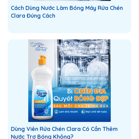
Cách Dùng Nước Làm Bóng Máy Rửa Chén
Clara Đúng Cách
Công nghệ sợi chỉ đôi UHMWPE – Loại
bỏ mảng bám hiệu quả gấp 2 lần.
Điểm đắt giá nhất của tăm chỉ Clara chính là sợi chỉ đôi
UHMWPE (Ultra High Molecular Weight Polyethylene). Đây
là loại vật liệu siêu bền, vốn nổi tiếng với khả năng
chống đứt và chống tưa vượt trội so với sợi nylon hay
PTFE thông thường. Cấu trúc sợi đôi tăng cường khả
năng "quét sạch" mảng bám và thức ăn thừa tại các kẽ
răng khít nhất, giúp bảo vệ khỏi sâu răng và viêm nướu
một cách chủ động mà không gây đau buốt.
Dùng Viên Rửa Chén Clara Có Cần Thêm
Nước Trợ Bóng Không?