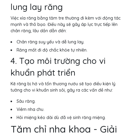
lung lay răng
Việc xỉa răng bằng tăm tre thường đi kèm với động tác
mạnh và thô bạo. Điều này sẽ gây áp lực trực tiếp lên
chân răng, lâu dần dẫn đến:
Chân răng suy yếu và dễ lung lay.
Răng mất đi độ chắc khỏe tự nhiên.
4. Tạo môi trường cho vi
khuẩn phát triển
Kẽ răng bị hở và tổn thương nướu sẽ tạo điều kiện lý
tưởng cho vi khuẩn sinh sôi, gây ra các vấn đề như:
Sâu răng.
Viêm nha chu.
Hôi miệng kéo dài dù đã vệ sinh răng miệng.
Tăm chỉ nha khoa - Giải