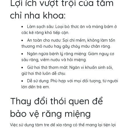
Lợi ích vượt trội của tăm
chỉ nha khoa:
Làm sạch sâu: Loại bỏ thức ăn và mảng bám ở
các kẽ răng khó tiếp cận.
An toàn cho nướu: Sợi chỉ mềm, không làm tổn
thương mô nướu hay gây chảy máu chân răng.
Ngăn ngừa bệnh lý răng miệng: Giảm nguy cơ
sâu răng, viêm nướu và hôi miệng.
Giữ hơi thở thơm mát: Ngăn vi khuẩn sinh sôi,
giữ hơi thở luôn dễ chịu.
Dễ sử dụng: Phù hợp với mọi đối tượng, từ người
lớn đến trẻ em.
Thay đổi thói quen để
bảo vệ răng miệng
Việc sử dụng tăm tre để xỉa răng có thể mang lại tiện lợi