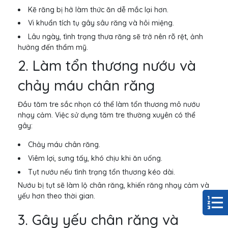
Kẽ răng bị hở làm thức ăn dễ mắc lại hơn.
Vi khuẩn tích tụ gây sâu răng và hôi miệng.
Lâu ngày, tình trạng thưa răng sẽ trở nên rõ rệt, ảnh
hưởng đến thẩm mỹ.
2. Làm tổn thương nướu và
chảy máu chân răng
Đầu tăm tre sắc nhọn có thể làm tổn thương mô nướu
nhạy cảm. Việc sử dụng tăm tre thường xuyên có thể
gây:
Chảy máu chân răng.
Viêm lợi, sưng tấy, khó chịu khi ăn uống.
Tụt nướu nếu tình trạng tổn thương kéo dài.
Nướu bị tụt sẽ làm lộ chân răng, khiến răng nhạy cảm và
yếu hơn theo thời gian.
3. Gây yếu chân răng và