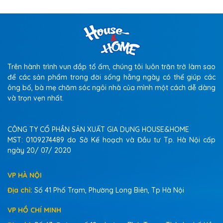
Trên hành trình vun đắp tổ ấm, chúng tôi luôn trăn trở làm sao
để các sản phẩm trong đời sống hằng ngày có thể giúp các
ông bố, bà mẹ chăm sóc ngôi nhà của mình một cách dễ dàng
và trọn vẹn nhất.
CÔNG TY CỔ PHẦN SẢN XUẤT GIA DỤNG HOUSE&HOME
MST: 0109274489 do Sở Kế hoạch và Đầu tư Tp. Hà Nội cấp
ngày 20/ 07/ 2020
VP HÀ NỘI
Địa chỉ:
Số 41 Phố Trạm, Phường Long Biên, Tp Hà Nội
VP HỒ CHÍ MINH