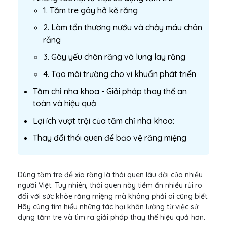
1. Tăm tre gây hở kẽ răng
2. Làm tổn thương nướu và chảy máu chân
răng
3. Gây yếu chân răng và lung lay răng
4. Tạo môi trường cho vi khuẩn phát triển
Tăm chỉ nha khoa - Giải pháp thay thế an
toàn và hiệu quả
Lợi ích vượt trội của tăm chỉ nha khoa:
Thay đổi thói quen để bảo vệ răng miệng
Dùng tăm tre để xỉa răng là thói quen lâu đời của nhiều
người Việt. Tuy nhiên, thói quen này tiềm ẩn nhiều rủi ro
đối với sức khỏe răng miệng mà không phải ai cũng biết.
Hãy cùng tìm hiểu những tác hại khôn lường từ việc sử
dụng tăm tre và tìm ra giải pháp thay thế hiệu quả hơn.