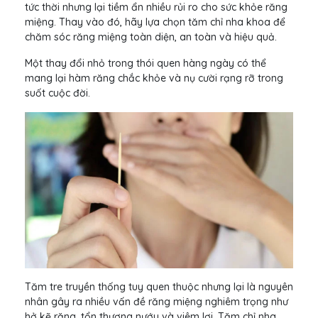
tức thời nhưng lại tiềm ẩn nhiều rủi ro cho sức khỏe răng
miệng. Thay vào đó, hãy lựa chọn tăm chỉ nha khoa để
chăm sóc răng miệng toàn diện, an toàn và hiệu quả.
Một thay đổi nhỏ trong thói quen hàng ngày có thể
mang lại hàm răng chắc khỏe và nụ cười rạng rỡ trong
suốt cuộc đời.
Tăm tre truyền thống tuy quen thuộc nhưng lại là nguyên
nhân gây ra nhiều vấn đề răng miệng nghiêm trọng như
hở kẽ răng, tổn thương nướu và viêm lợi. Tăm chỉ nha