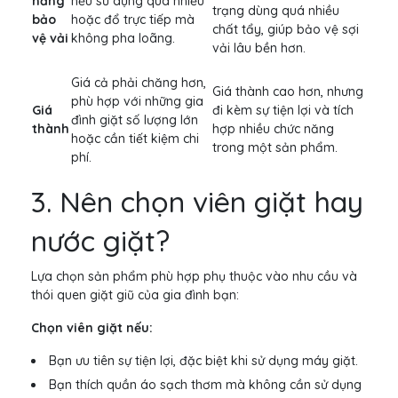
năng
nếu sử dụng quá nhiều
trạng dùng quá nhiều
bảo
hoặc đổ trực tiếp mà
chất tẩy, giúp bảo vệ sợi
vệ vải
không pha loãng.
vải lâu bền hơn.
Giá cả phải chăng hơn,
Giá thành cao hơn, nhưng
phù hợp với những gia
Giá
đi kèm sự tiện lợi và tích
đình giặt số lượng lớn
thành
hợp nhiều chức năng
hoặc cần tiết kiệm chi
trong một sản phẩm.
phí.
3. Nên chọn viên giặt hay
nước giặt?
Lựa chọn sản phẩm phù hợp phụ thuộc vào nhu cầu và
thói quen giặt giũ của gia đình bạn:
Chọn viên giặt nếu:
Bạn ưu tiên sự tiện lợi, đặc biệt khi sử dụng máy giặt.
Bạn thích quần áo sạch thơm mà không cần sử dụng