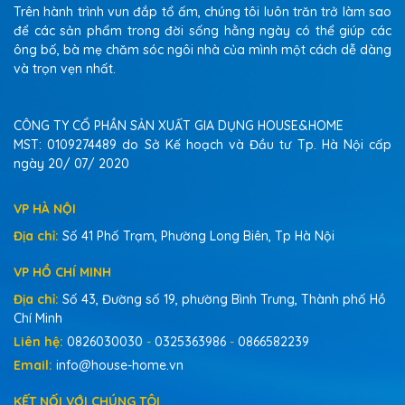
Trên hành trình vun đắp tổ ấm, chúng tôi luôn trăn trở làm sao
để các sản phẩm trong đời sống hằng ngày có thể giúp các
ông bố, bà mẹ chăm sóc ngôi nhà của mình một cách dễ dàng
và trọn vẹn nhất.
CÔNG TY CỔ PHẦN SẢN XUẤT GIA DỤNG HOUSE&HOME
MST: 0109274489 do Sở Kế hoạch và Đầu tư Tp. Hà Nội cấp
ngày 20/ 07/ 2020
VP HÀ NỘI
Địa chỉ:
Số 41 Phố Trạm, Phường Long Biên, Tp Hà Nội
VP HỒ CHÍ MINH
Địa chỉ:
Số 43, Đường số 19, phường Bình Trưng, Thành phố Hồ
Chí Minh
Liên hệ:
0826030030
-
0325363986
-
0866582239
Email:
info@house-home.vn
KẾT NỐI VỚI CHÚNG TÔI