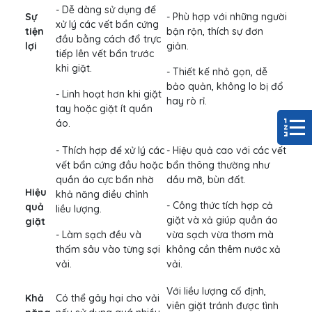
- Dễ dàng sử dụng để
Sự
- Phù hợp với những người
xử lý các vết bẩn cứng
tiện
bận rộn, thích sự đơn
đầu bằng cách đổ trực
lợi
giản.
tiếp lên vết bẩn trước
khi giặt.
- Thiết kế nhỏ gọn, dễ
bảo quản, không lo bị đổ
- Linh hoạt hơn khi giặt
hay rò rỉ.
tay hoặc giặt ít quần
áo.
- Thích hợp để xử lý các
- Hiệu quả cao với các vết
vết bẩn cứng đầu hoặc
bẩn thông thường như
quần áo cực bẩn nhờ
dầu mỡ, bùn đất.
Hiệu
khả năng điều chỉnh
- Công thức tích hợp cả
quả
liều lượng.
giặt và xả giúp quần áo
giặt
- Làm sạch đều và
vừa sạch vừa thơm mà
thấm sâu vào từng sợi
không cần thêm nước xả
vải.
vải.
Với liều lượng cố định,
Khả
Có thể gây hại cho vải
viên giặt tránh được tình