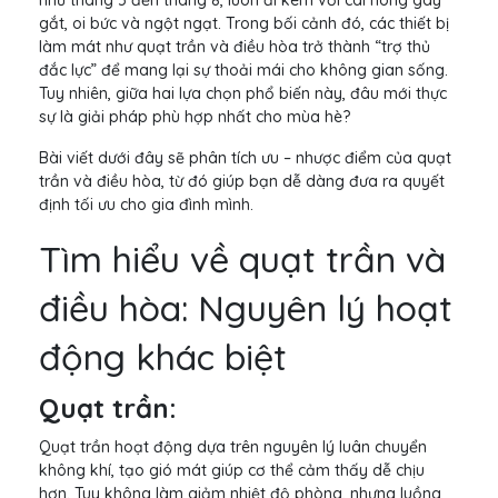
như tháng 5 đến tháng 8, luôn đi kèm với cái nóng gay
gắt, oi bức và ngột ngạt. Trong bối cảnh đó, các thiết bị
làm mát như quạt trần và điều hòa trở thành “trợ thủ
đắc lực” để mang lại sự thoải mái cho không gian sống.
Tuy nhiên, giữa hai lựa chọn phổ biến này, đâu mới thực
sự là giải pháp phù hợp nhất cho mùa hè?
Bài viết dưới đây sẽ phân tích ưu – nhược điểm của quạt
trần và điều hòa, từ đó giúp bạn dễ dàng đưa ra quyết
định tối ưu cho gia đình mình.
Tìm hiểu về quạt trần và
điều hòa: Nguyên lý hoạt
động khác biệt
Quạt trần:
Quạt trần hoạt động dựa trên nguyên lý luân chuyển
không khí, tạo gió mát giúp cơ thể cảm thấy dễ chịu
hơn. Tuy không làm giảm nhiệt độ phòng, nhưng luồng