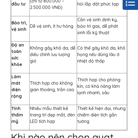
(chỉ từ 800.000 –
đầu tư
hỏi lắp đặt phức tạp
2.500.000 VNĐ)
Cần vệ sinh định kỳ,
Bảo trì,
Dễ vệ sinh, ít hư hỏng
bảo trì gas, dễ phát
vệ sinh
sinh lỗi kỹ thuật
Độ an
Không gây khô da, dễ
Có thể gây khô da, khô
toàn
điều chỉnh lưu lượng
họng nếu dùng lâu ở
sức
gió
nhiệt độ thấp
khỏe
Làm
Thích hợp cho phòng
mát
Thích hợp cho không
kín, có khả năng làm
diện
gian thoáng, trần cao
lạnh nhanh, sâu
rộng
Tính
Nhiều mẫu thiết kế
Thiết kế hiện đại, nhưng
thẩm
trang trí đẹp mắt, đèn
chiếm diện tích gắn
mỹ
LED tích hợp
tường
Khi nào nên chọn quạt