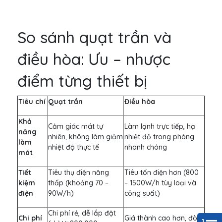
So sánh quạt trần và
điều hòa: Ưu – nhược
điểm từng thiết bị
Tiêu chí
Quạt trần
Điều hòa
Khả
Cảm giác mát tự
Làm lạnh trực tiếp, hạ
năng
nhiên, không làm giảm
nhiệt độ trong phòng
làm
nhiệt độ thực tế
nhanh chóng
mát
Tiết
Tiêu thụ điện năng
Tiêu tốn điện hơn (800
kiệm
thấp (khoảng 70 –
– 1500W/h tùy loại và
điện
90W/h)
công suất)
Chi phí rẻ, dễ lắp đặt
Chi phí
Giá thành cao hơn, đòi