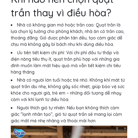
trần thay vì điều hòa?
Nhà có không gian mở hoặc trần cao: Quạt trần là
lựa chọn lý tưởng cho phòng khách, nhà ăn có trần cao,
thoáng đãng. Gió được phân tán đều, tạo cảm giác dễ
chịu mà không gây bí bách như khi dùng điều hòa.
Ưu tiên tiết kiệm chi phí: Với chi phí đầu tư thấp và
điện năng tiêu thụ ít, quạt trần phù hợp với những gia
đình muốn làm mát hiệu quả mà vẫn tiết kiệm chi tiêu
hàng tháng.
Nhà có người lớn tuổi hoặc trẻ nhỏ: Không khí mát từ
quạt trần dịu nhẹ, không gây sốc nhiệt, giúp bảo vệ sức
khỏe cho người già, trẻ em – những đối tượng dễ nhạy
cảm với khí lạnh từ điều hòa.
Người thích gió tự nhiên: Nếu bạn không thích cảm
giác "lạnh nhân tạo", gió từ quạt trần sẽ mang lại cảm
giác mát mẻ nhẹ nhàng và thoải mái hơn.