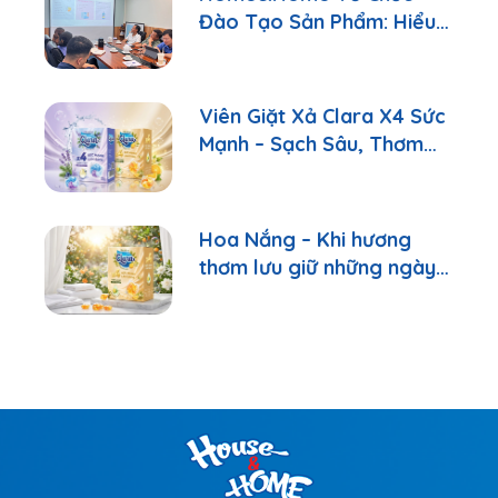
Đào Tạo Sản Phẩm: Hiểu
Đúng Để Tư Vấn Tốt Hơn
Viên Giặt Xả Clara X4 Sức
Mạnh – Sạch Sâu, Thơm
Lâu Chỉ Với 1 Viên
Hoa Nắng – Khi hương
thơm lưu giữ những ngày
bình yên