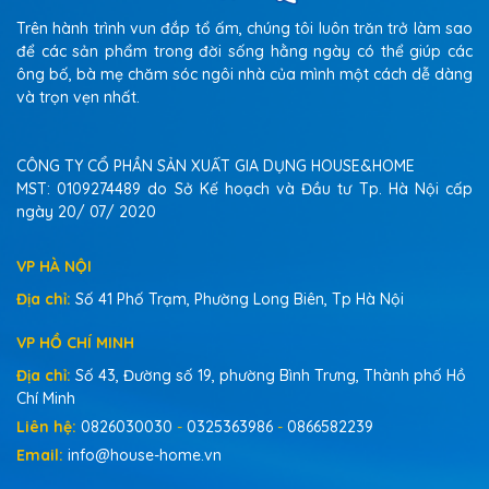
Trên hành trình vun đắp tổ ấm, chúng tôi luôn trăn trở làm sao
để các sản phẩm trong đời sống hằng ngày có thể giúp các
ông bố, bà mẹ chăm sóc ngôi nhà của mình một cách dễ dàng
và trọn vẹn nhất.
CÔNG TY CỔ PHẦN SẢN XUẤT GIA DỤNG HOUSE&HOME
MST: 0109274489 do Sở Kế hoạch và Đầu tư Tp. Hà Nội cấp
ngày 20/ 07/ 2020
VP HÀ NỘI
Địa chỉ:
Số 41 Phố Trạm, Phường Long Biên, Tp Hà Nội
VP HỒ CHÍ MINH
Địa chỉ:
Số 43, Đường số 19, phường Bình Trưng, Thành phố Hồ
Chí Minh
Liên hệ:
0826030030
-
0325363986
-
0866582239
Email:
info@house-home.vn