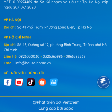
MST: 0109274489 do Sở Kế hoạch và Đầu tư Tp. Hà Nội cấp
ngày 20/ 07/ 2020
VP HÀ NỘI
Địa chỉ:
Số 41 Phố Trạm, Phường Long Biên, Tp Hà Nội
VP HỒ CHÍ MINH
Địa chỉ:
Số 43, Đường số 19, phường Bình Trưng, Thành phố Hồ
Chí Minh
Liên hệ:
0826030030
-
0325363986
-
0866582239
Email:
info@house-home.vn
KẾT NỐI VỚI CHÚNG TÔI
Bảo vệ đôi bàn tay, cân
bằng giữa làm sạch và
@Phát triển bởi Vietchem
chăm sóc
Cung cấp bởi
Sapo