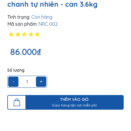
chanh tự nhiên - can 3.6kg
Tình trạng:
Còn hàng
Mã sản phẩm:
NRC 002
86.000₫
Số lượng:
-
+
THÊM VÀO GIỎ
Giao hàng tận nơi miễn phí