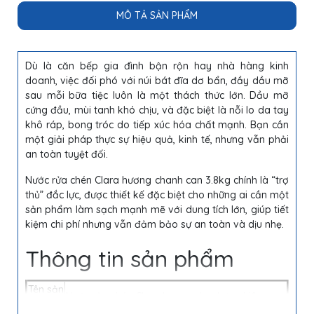
MÔ TẢ SẢN PHẨM
Dù là căn bếp gia đình bận rộn hay nhà hàng kinh
doanh, việc đối phó với núi bát đĩa dơ bẩn, đầy dầu mỡ
sau mỗi bữa tiệc luôn là một thách thức lớn. Dầu mỡ
cứng đầu, mùi tanh khó chịu, và đặc biệt là nỗi lo da tay
khô ráp, bong tróc do tiếp xúc hóa chất mạnh. Bạn cần
một giải pháp thực sự hiệu quả, kinh tế, nhưng vẫn phải
an toàn tuyệt đối.
Nước rửa chén Clara hương chanh can 3.8kg chính là “trợ
thủ” đắc lực, được thiết kế đặc biệt cho những ai cần một
sản phẩm làm sạch mạnh mẽ với dung tích lớn, giúp tiết
kiệm chi phí nhưng vẫn đảm bảo sự an toàn và dịu nhẹ.
Thông tin sản phẩm
Tên sản
Nước rửa chén Clara hương chanh tự nhiên
phẩm