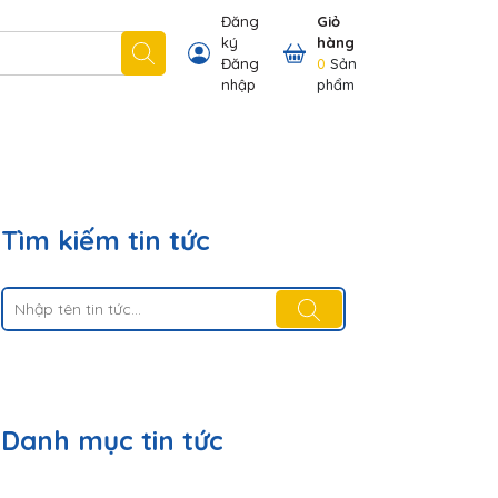
Đăng
Giỏ
ký
hàng
 nhãn hiệu chúng tôi có
Thông tin khách hàng
Đăng
0
Sản
nhập
phẩm
Tìm kiếm tin tức
Danh mục tin tức