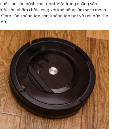
m nước lau sàn dành cho robot. Một trong những sản
 một sản phẩm chất lượng với khả năng làm sạch mạnh
 Clara còn không tạo cặn, không tạo bọt và an toàn cho
 đá.