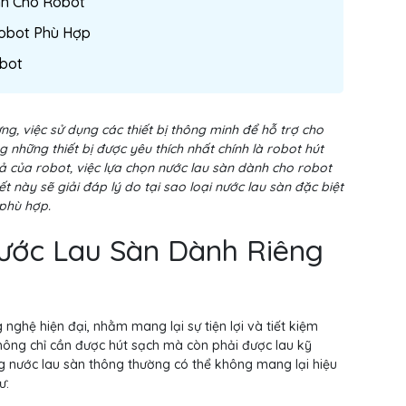
nh Cho Robot
obot Phù Hợp
obot
g, việc sử dụng các thiết bị thông minh để hỗ trợ cho
 những thiết bị được yêu thích nhất chính là robot hút
quả của robot, việc lựa chọn nước lau sàn dành cho robot
t này sẽ giải đáp lý do tại sao loại nước lau sàn đặc biệt
 phù hợp.
ước Lau Sàn Dành Riêng
 nghệ hiện đại, nhằm mang lại sự tiện lợi và tiết kiệm
không chỉ cần được hút sạch mà còn phải được lau kỹ
g nước lau sàn thông thường có thể không mang lại hiệu
ư: