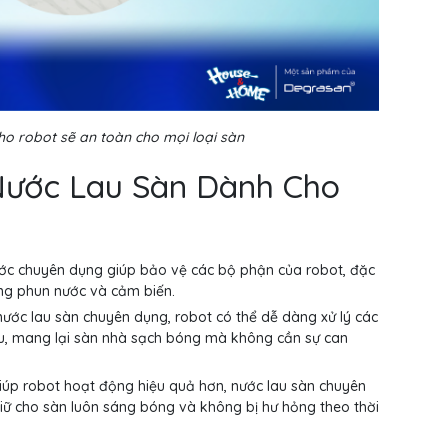
ho robot sẽ an toàn cho mọi loại sàn
 Nước Lau Sàn Dành Cho
ước chuyên dụng giúp bảo vệ các bộ phận của robot, đặc
ống phun nước và cảm biến.
 nước lau sàn chuyên dụng, robot có thể dễ dàng xử lý các
u, mang lại sàn nhà sạch bóng mà không cần sự can
iúp robot hoạt động hiệu quả hơn, nước lau sàn chuyên
iữ cho sàn luôn sáng bóng và không bị hư hỏng theo thời