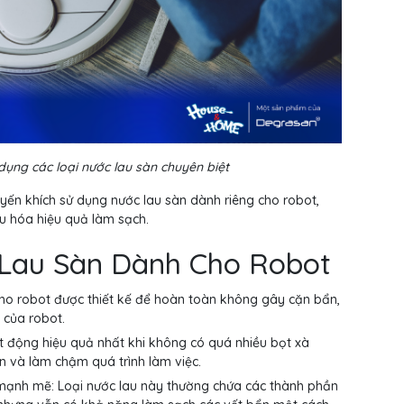
ụng các loại nước lau sàn chuyên biệt
uyến khích sử dụng nước lau sàn dành riêng cho robot,
u hóa hiệu quả làm sạch.
Lau Sàn Dành Cho Robot
ho robot được thiết kế để hoàn toàn không gây cặn bẩn,
 của robot.
t động hiệu quả nhất khi không có quá nhiều bọt xà
n và làm chậm quá trình làm việc.
mạnh mẽ: Loại nước lau này thường chứa các thành phần