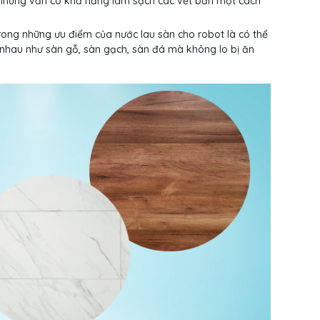
 nhưng vẫn có khả năng làm sạch các vết bẩn một cách
trong những ưu điểm của nước lau sàn cho robot là có thể
 nhau như sàn gỗ, sàn gạch, sàn đá mà không lo bị ăn