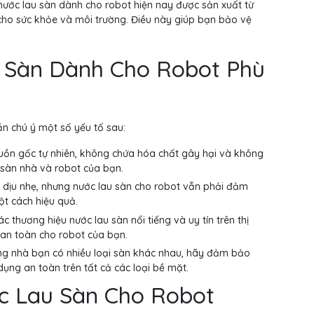
 nước lau sàn dành cho robot hiện nay được sản xuất từ
cho sức khỏe và môi trường. Điều này giúp bạn bảo vệ
 Sàn Dành Cho Robot Phù
ần chú ý một số yếu tố sau:
ồn gốc tự nhiên, không chứa hóa chất gây hại và không
 sàn nhà và robot của bạn.
dịu nhẹ, nhưng nước lau sàn cho robot vẫn phải đảm
t cách hiệu quả.
 thương hiệu nước lau sàn nổi tiếng và uy tín trên thị
an toàn cho robot của bạn.
rong nhà bạn có nhiều loại sàn khác nhau, hãy đảm bảo
ụng an toàn trên tất cả các loại bề mặt.
c Lau Sàn Cho Robot