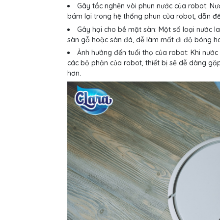
Gây tắc nghẽn vòi phun nước của robot: Nư
bám lại trong hệ thống phun của robot, dẫn đ
Gây hại cho bề mặt sàn: Một số loại nước 
sàn gỗ hoặc sàn đá, dễ làm mất đi độ bóng h
Ảnh hưởng đến tuổi thọ của robot: Khi nướ
các bộ phận của robot, thiết bị sẽ dễ dàng gặ
hơn.