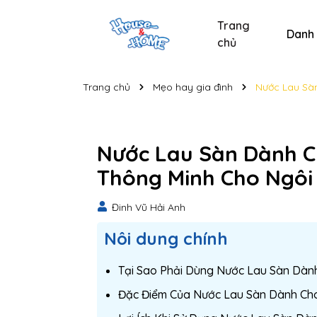
Trang
Danh
chủ
Sản phẩm chăm sóc xe
Sản phẩm chăm sóc cá nhân
Sản phẩm vệ sinh nhà cửa
Tẩy bồn cầu và nhà t
Nước lau kính C
Nước lau kính
Bộ s
Trang chủ
Mẹo hay gia đình
Nước Lau Sàn
Nước Lau Sàn Dành C
Thông Minh Cho Ngôi
Đinh Vũ Hải Anh
Nôi dung chính
Tại Sao Phải Dùng Nước Lau Sàn Dàn
Đặc Điểm Của Nước Lau Sàn Dành Ch