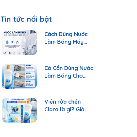
Tin tức nổi bật
Cách Dùng Nước
Làm Bóng Máy
Rửa Chén Clara
Đúng Cách
Có Cần Dùng Nước
Làm Bóng Cho
Máy Rửa Chén?
Viên rửa chén
Clara là gì? Giải
đáp 10 câu hỏi
thường gặp nhất