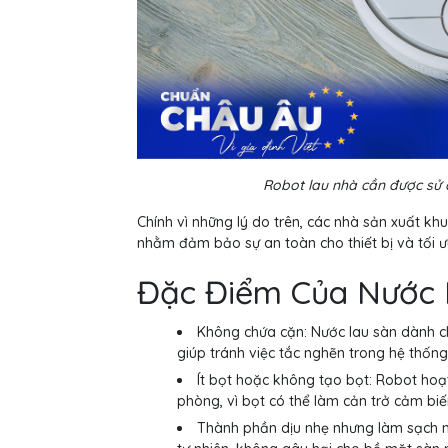
Robot lau nhà cần được sử d
Chính vì những lý do trên, các nhà sản xuất kh
nhằm đảm bảo sự an toàn cho thiết bị và tối ư
Đặc Điểm Của Nước 
Không chứa cặn: Nước lau sàn dành c
giúp tránh việc tắc nghẽn trong hệ thống
Ít bọt hoặc không tạo bọt: Robot hoạ
phòng, vì bọt có thể làm cản trở cảm biế
Thành phần dịu nhẹ nhưng làm sạch 