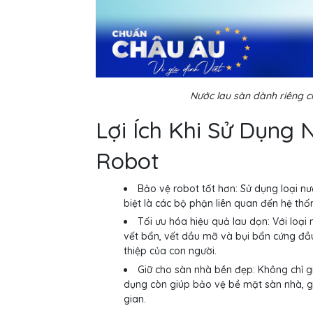
Nước lau sàn dành riêng c
Lợi Ích Khi Sử Dụng
Robot
Bảo vệ robot tốt hơn: Sử dụng loại n
biệt là các bộ phận liên quan đến hệ th
Tối ưu hóa hiệu quả lau dọn: Với loại
vết bẩn, vết dầu mỡ và bụi bẩn cứng đầ
thiệp của con người.
Giữ cho sàn nhà bền đẹp: Không chỉ g
dụng còn giúp bảo vệ bề mặt sàn nhà, g
gian.