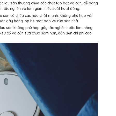
ớc lau sàn thường chứa các chất tạo bọt và cặn, dễ dàng
ến tắc nghẽn và làm giảm hiệu suất hoạt động.
lau sàn có chứa các hóa chất mạnh, không phù hợp với
oặc gây hỏng lớp bề mặt bảo vệ của sàn nhà.
c lau sàn không phù hợp gây tắc nghẽn hoặc làm hỏng
p sự cố và cần sửa chữa sớm hơn, dẫn đến chi phí cao