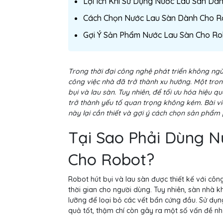
Lợi Ích Khi Sử Dụng Nước Lau Sàn Dà
Cách Chọn Nước Lau Sàn Dành Cho R
Gợi Ý Sản Phẩm Nước Lau Sàn Cho R
Trong thời đại công nghệ phát triển không ngừn
công việc nhà đã trở thành xu hướng. Một trong
bụi và lau sàn. Tuy nhiên, để tối ưu hóa hiệu 
trở thành yếu tố quan trọng không kém. Bài viế
này lại cần thiết và gợi ý cách chọn sản phẩm
Tại Sao Phải Dùng N
Cho Robot?
Robot hút bụi và lau sàn được thiết kế với công
thời gian cho người dùng. Tuy nhiên, sàn nhà 
lưỡng để loại bỏ các vết bẩn cứng đầu. Sử dụn
quả tốt, thậm chí còn gây ra một số vấn đề nh