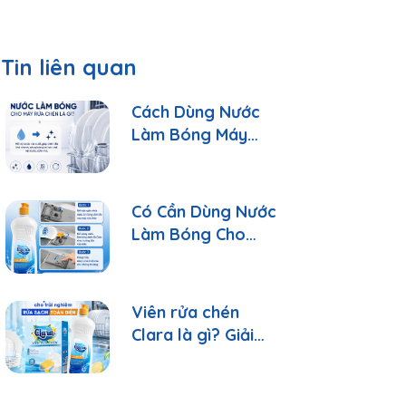
Tin liên quan
Cách Dùng Nước
Làm Bóng Máy
Rửa Chén Clara
Đúng Cách
Có Cần Dùng Nước
Làm Bóng Cho
Máy Rửa Chén?
Viên rửa chén
Clara là gì? Giải
đáp 10 câu hỏi
thường gặp nhất