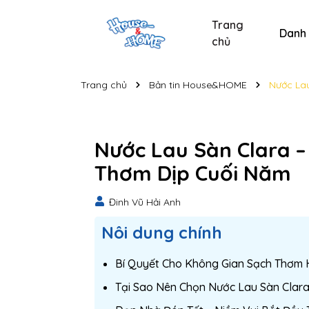
Trang
Danh
chủ
Sản phẩm chăm sóc xe
Sản phẩm chăm sóc cá nhân
Sản phẩm vệ sinh nhà cửa
Tẩy bồn cầu và nhà t
Nước lau kính C
Nước lau kính
Bộ s
Trang chủ
Bản tin House&HOME
Nước La
Nước Lau Sàn Clara 
Thơm Dịp Cuối Năm
Đinh Vũ Hải Anh
Nôi dung chính
Bí Quyết Cho Không Gian Sạch Thơm
Tại Sao Nên Chọn Nước Lau Sàn Clar