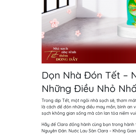
Dọn Nhà Đón Tết – 
Những Điều Nhỏ Nhấ
Trong dịp Tết, một ngôi nhà sạch sẽ, thơm mát
là cách để đón những điều may mắn, bình an v
sạch không gian sống mà còn lan tỏa niềm vui 
Hãy để Clara đồng hành cùng bạn trong hành 
Nguyên Đán. Nước Lau Sàn Clara – Không Gia