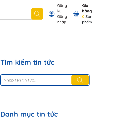
Đăng
Giỏ
ký
hàng
 nhãn hiệu chúng tôi có
Thông tin khách hàng
Đăng
0
Sản
nhập
phẩm
Tìm kiếm tin tức
Danh mục tin tức