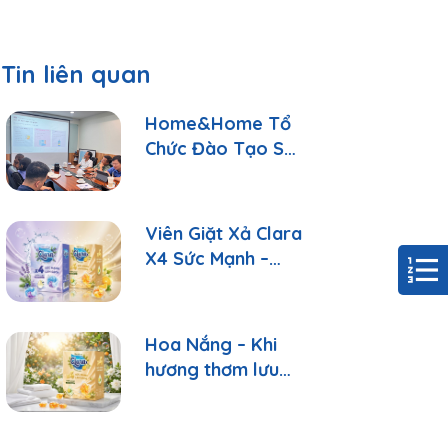
Tin liên quan
Home&Home Tổ
Chức Đào Tạo Sản
Phẩm: Hiểu Đúng
Để Tư Vấn Tốt
Hơn
Viên Giặt Xả Clara
X4 Sức Mạnh –
Sạch Sâu, Thơm
Lâu Chỉ Với 1 Viên
Hoa Nắng – Khi
hương thơm lưu
giữ những ngày
bình yên