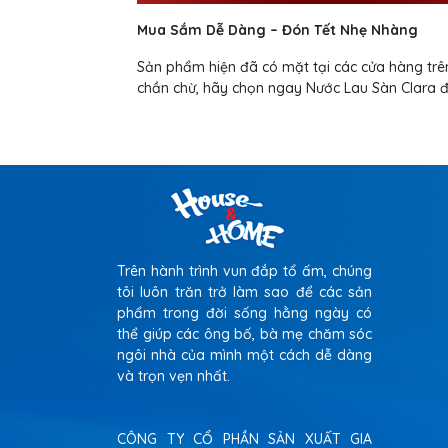
Mua Sắm Dễ Dàng – Đón Tết Nhẹ Nhàng
Sản phẩm hiện đã có mặt tại các cửa hàng trên
chần chừ, hãy chọn ngay Nước Lau Sàn Clara để
Trên hành trình vun đắp tổ ấm, chúng
tôi luôn trăn trở làm sao để các sản
phẩm trong đời sống hằng ngày có
thể giúp các ông bố, bà mẹ chăm sóc
ngôi nhà của mình một cách dễ dàng
và trọn vẹn nhất.
CÔNG TY CỔ PHẦN SẢN XUẤT GIA