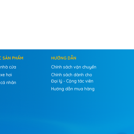
C SẢN PHẨM
HƯỚNG DẪN
 nhà cửa
Chính sách vận chuyển
xe hơi
Chính sách dành cho
Đại lý - Cộng tác viên
 cá nhân
Hướng dẫn mua hàng