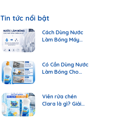
Tin tức nổi bật
Cách Dùng Nước
Làm Bóng Máy
Rửa Chén Clara
Đúng Cách
Có Cần Dùng Nước
Làm Bóng Cho
Máy Rửa Chén?
Viên rửa chén
Clara là gì? Giải
đáp 10 câu hỏi
thường gặp nhất