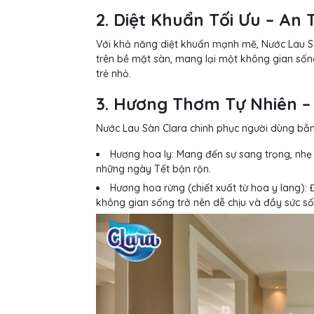
2. Diệt Khuẩn Tối Ưu – An 
Với khả năng diệt khuẩn mạnh mẽ, Nước Lau Sàn
trên bề mặt sàn, mang lại một không gian sống 
trẻ nhỏ.
3. Hương Thơm Tự Nhiên – 
Nước Lau Sàn Clara chinh phục người dùng bằn
Hương hoa ly: Mang đến sự sang trọng, nhẹ 
những ngày Tết bận rộn.
Hương hoa rừng (chiết xuất từ hoa y lang): Đ
không gian sống trở nên dễ chịu và đầy sức số