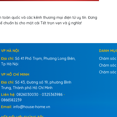
 toàn quốc và các kênh thương mại điện tử uy tín. Đừng
 chuẩn bị cho một cái Tết trọn vẹn và ý nghĩa!
VP HÀ NỘI
DANH MỤ
Địa chỉ:
Số 41 Phố Trạm, Phường Long Biên,
Chăm sóc
Tp Hà Nội
Chăm sóc 
Chăm sóc
VP HỒ CHÍ MINH
Địa chỉ:
Số 43, Đường số 19, phường Bình
Trưng, Thành phố Hồ Chí Minh
Liên hệ:
0826030030
-
0325363986
-
0866582239
Email:
info@house-home.vn