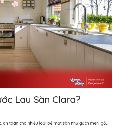
ớc Lau Sàn Clara?
, an toàn cho nhiều loại bề mặt sàn như gạch men, gỗ,