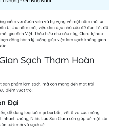
 Từ Những Điều Nhỏ Nhất
ng niềm vui đoàn viên và hy vọng về một năm mới an
huẩn bị cho năm mới, việc dọn dẹp nhà cửa để đón Tết đã
mỗi gia đình Việt. Thấu hiểu nhu cầu này, Clara tự hào
i bạn đồng hành lý tưởng giúp việc làm sạch không gian
xúc.
 Gian Sạch Thơm Hoàn
ột sản phẩm làm sạch, mà còn mang đến một trải
u điểm vượt trội:
ện Đại
ến, dễ dàng loại bỏ mọi bụi bẩn, vết ố và các mảng
ch nhanh chóng, Nước Lau Sàn Clara còn giúp bề mặt sàn
ôn tươi mới và sạch sẽ.