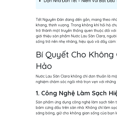
Dọn Nhà Đón Tết – Niềm Vui Bắt Đầu
Tết Nguyên Đán đang đến gần, mang theo nhữ
khang, thịnh vượng. Trong không khí hối hả c
trở thành một truyền thống quen thuộc đối với 
giới thiệu sản phẩm Nước Lau Sàn Clara, ngườ
sống trở nên nhẹ nhàng, hiệu quả và đầy cảm 
Bí Quyết Cho Không
Hảo
Nước Lau Sàn Clara không chỉ đơn thuần là m
nghiệm chăm sóc ngôi nhà trọn vẹn với những ư
1. Công Nghệ Làm Sạch Hi
Sản phẩm ứng dụng công nghệ làm sạch tiên ti
bám cứng đầu trên sàn nhà. Không chỉ làm sạ
sáng bóng, giữ cho không gian sống của bạn lu