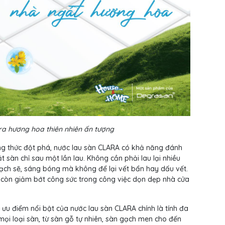
ra hương hoa thiên nhiên ấn tượng
ng thức đột phá, nước lau sàn CLARA có khả năng đánh
 sàn chỉ sau một lần lau. Không cần phải lau lại nhiều
sạch sẽ, sáng bóng mà không để lại vết bẩn hay dấu vết.
à còn giảm bớt công sức trong công việc dọn dẹp nhà cửa
ưu điểm nổi bật của nước lau sàn CLARA chính là tính đa
ọi loại sàn, từ sàn gỗ tự nhiên, sàn gạch men cho đến