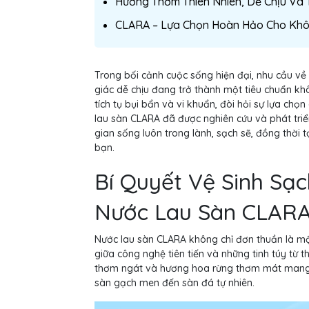
Hương Thơm Thiên Nhiên, Dễ Chịu Và 
CLARA – Lựa Chọn Hoàn Hảo Cho Khô
Trong bối cảnh cuộc sống hiện đại, nhu cầu v
giác dễ chịu đang trở thành một tiêu chuẩn khô
tích tụ bụi bẩn và vi khuẩn, đòi hỏi sự lựa chọ
lau sàn CLARA đã được nghiên cứu và phát triể
gian sống luôn trong lành, sạch sẽ, đồng thời 
bạn.
Bí Quyết Vệ Sinh Sạ
Nước Lau Sàn CLAR
Nước lau sàn CLARA không chỉ đơn thuần là m
giữa công nghệ tiên tiến và những tinh túy từ 
thơm ngát và hương hoa rừng thơm mát mang lạ
sàn gạch men đến sàn đá tự nhiên.