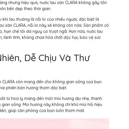
hàng nhưng hiệu quả, nước lau sàn CLARA không gây tổn
uôn bền đẹp theo thời gian.
hi lau thường là nỗi lo của nhiều người, đặc biệt là
 lau sàn CLARA, nỗi lo này sẽ không còn nữa. Sản phẩm có
, hạn chế tối đa nguy cơ trượt ngã. Hơn nữa, nước lau
 lành tính, không chứa hóa chất độc hại, bảo vệ sức
iên, Dễ Chịu Và Thư
àn CLARA còn mang đến cho không gian sống của bạn
 hai phiên bản hương thơm đặc biệt:
uất từ hoa ly mang đến một mùi hương dịu nhẹ, thanh
g gian sống. Mùi hương này không chỉ khử mùi hôi hiệu
 liền, giúp căn phòng của bạn luôn thơm mát.