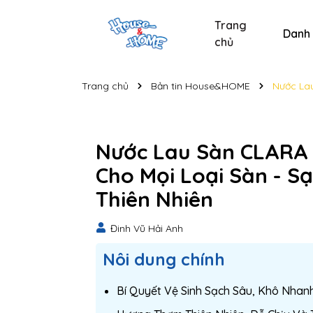
Trang
Danh
chủ
Sản phẩm chăm sóc xe
Sản phẩm chăm sóc cá nhân
Sản phẩm vệ sinh nhà cửa
Tẩy bồn cầu và nhà t
Nước lau kính C
Nước lau kính
Bộ s
Trang chủ
Bản tin House&HOME
Nước Lau
Nước Lau Sàn CLARA 
Cho Mọi Loại Sàn - 
Thiên Nhiên
Đinh Vũ Hải Anh
Nôi dung chính
Bí Quyết Vệ Sinh Sạch Sâu, Khô Nha