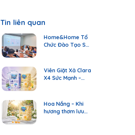
Tin liên quan
Home&Home Tổ
Chức Đào Tạo Sản
Phẩm: Hiểu Đúng
Để Tư Vấn Tốt
Hơn
Viên Giặt Xả Clara
X4 Sức Mạnh –
Sạch Sâu, Thơm
Lâu Chỉ Với 1 Viên
Hoa Nắng – Khi
hương thơm lưu
giữ những ngày
bình yên