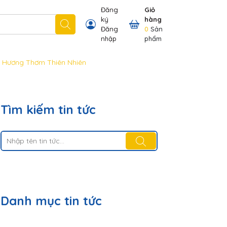
Đăng
Giỏ
ký
hàng
 nhãn hiệu chúng tôi có
Thông tin khách hàng
Đăng
0
Sản
nhập
phẩm
, Hương Thơm Thiên Nhiên
Tìm kiếm tin tức
Danh mục tin tức