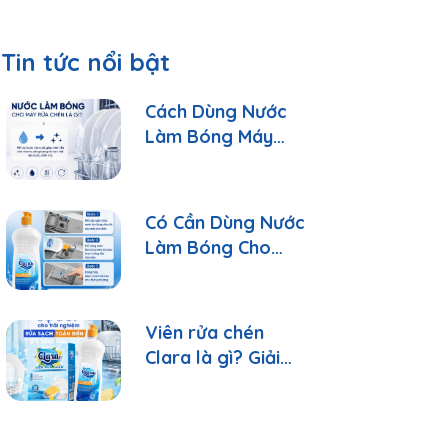
Tin tức nổi bật
Cách Dùng Nước
Làm Bóng Máy
Rửa Chén Clara
Đúng Cách
Có Cần Dùng Nước
Làm Bóng Cho
Máy Rửa Chén?
Viên rửa chén
Clara là gì? Giải
đáp 10 câu hỏi
thường gặp nhất