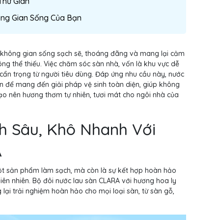
Thư Giãn
ng Gian Sống Của Bạn
ề không gian sống sạch sẽ, thoáng đãng và mang lại cảm
ng thể thiếu. Việc chăm sóc sàn nhà, vốn là khu vực dễ
n cẩn trọng từ người tiêu dùng. Đáp ứng nhu cầu này, nước
n để mang đến giải pháp vệ sinh toàn diện, giúp không
tạo nên hương thơm tự nhiên, tươi mát cho ngôi nhà của
ch Sâu, Khô Nhanh Với
A
ột sản phẩm làm sạch, mà còn là sự kết hợp hoàn hảo
thiên nhiên. Bộ đôi nước lau sàn CLARA với hương hoa ly
i trải nghiệm hoàn hảo cho mọi loại sàn, từ sàn gỗ,