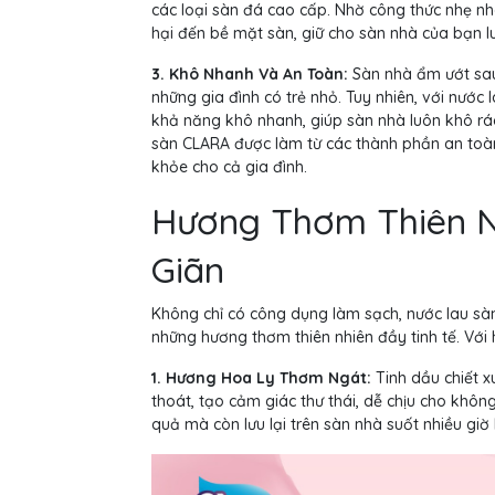
các loại sàn đá cao cấp. Nhờ công thức nhẹ n
hại đến bề mặt sàn, giữ cho sàn nhà của bạn l
3. Khô Nhanh Và An Toàn:
Sàn nhà ẩm ướt sau k
những gia đình có trẻ nhỏ. Tuy nhiên, với nước
khả năng khô nhanh, giúp sàn nhà luôn khô ráo
sàn CLARA được làm từ các thành phần an toàn,
khỏe cho cả gia đình.
Hương Thơm Thiên Nh
Giãn
Không chỉ có công dụng làm sạch, nước lau s
những hương thơm thiên nhiên đầy tinh tế. Với
1. Hương Hoa Ly Thơm Ngát:
Tinh dầu chiết x
thoát, tạo cảm giác thư thái, dễ chịu cho khôn
quả mà còn lưu lại trên sàn nhà suốt nhiều giờ