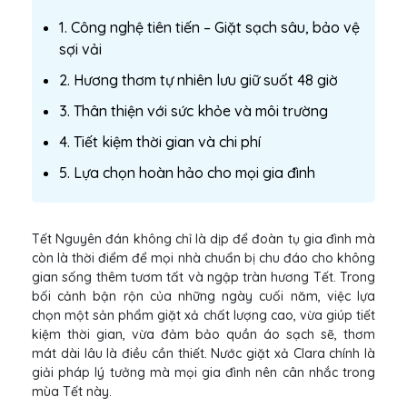
1. Công nghệ tiên tiến – Giặt sạch sâu, bảo vệ
sợi vải
2. Hương thơm tự nhiên lưu giữ suốt 48 giờ
3. Thân thiện với sức khỏe và môi trường
4. Tiết kiệm thời gian và chi phí
5. Lựa chọn hoàn hảo cho mọi gia đình
Tết Nguyên đán không chỉ là dịp để đoàn tụ gia đình mà
còn là thời điểm để mọi nhà chuẩn bị chu đáo cho không
gian sống thêm tươm tất và ngập tràn hương Tết. Trong
bối cảnh bận rộn của những ngày cuối năm, việc lựa
chọn một sản phẩm giặt xả chất lượng cao, vừa giúp tiết
kiệm thời gian, vừa đảm bảo quần áo sạch sẽ, thơm
mát dài lâu là điều cần thiết. Nước giặt xả Clara chính là
giải pháp lý tưởng mà mọi gia đình nên cân nhắc trong
mùa Tết này.