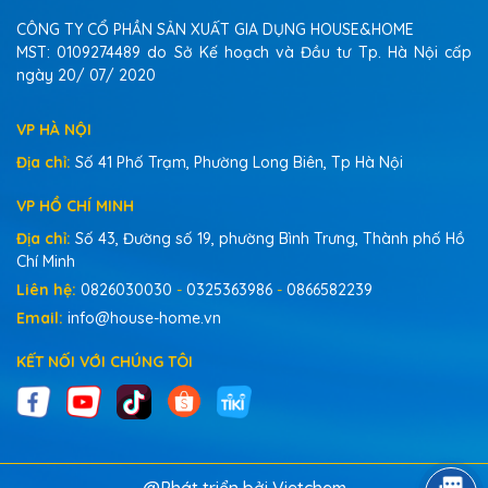
CÔNG TY CỔ PHẦN SẢN XUẤT GIA DỤNG HOUSE&HOME
MST: 0109274489 do Sở Kế hoạch và Đầu tư Tp. Hà Nội cấp
ngày 20/ 07/ 2020
VP HÀ NỘI
Địa chỉ:
Số 41 Phố Trạm, Phường Long Biên, Tp Hà Nội
VP HỒ CHÍ MINH
Địa chỉ:
Số 43, Đường số 19, phường Bình Trưng, Thành phố Hồ
Chí Minh
Liên hệ:
0826030030
-
0325363986
-
0866582239
Email:
info@house-home.vn
KẾT NỐI VỚI CHÚNG TÔI