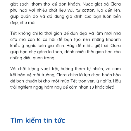
giặt sạch, thơm tho để đón khách. Nước giặt xả Clara
phù hợp với nhiều chất liệu vải, từ cotton, lụa đến len,
giúp quần áo và đồ dùng gia đình của bạn luôn bền
đẹp, như mới.
Tết không chỉ là thời gian để dọn dẹp và làm mới nhà
cửa mà còn là cơ hội để bạn tạo nên những khoảnh
khắc ý nghĩa bên gia đình. Hãy để nước giặt xả Clara
giúp bạn nhẹ gánh lo toan, dành nhiều thời gian hơn cho
những điều quan trọng.
Với chất lượng vượt trội, hương thơm tự nhiên, và cam
kết bảo vệ môi trường, Clara chính là lựa chọn hoàn hảo
để bạn chuẩn bị cho một mùa Tết trọn vẹn, ý nghĩa. Hãy
trải nghiệm ngay hôm nay để cảm nhận sự khác biệt!
Tìm kiếm tin tức