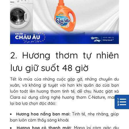
2. Hương thơm tự nhiên
lưu giữ suốt 48 giờ
Tết là mùa của những cuộc gặp gỡ, những chuyến du
xuân, và không gì tuyệt vời hơn khi quần áo của bạn
luôn toát lên hương thơm tinh tế, dễ chịu. Nước giặt xả
Clara sử dụng công nghệ hương thơm C-Nature, mang
lại ba lựa chọn độc đáo:
Hương hoa nắng ban mai:
Tinh tế, nhẹ nhàng, giúp
bạn luôn cảm thấy sảng khoái.
Hương hoa cỏ thanh mát:
Mang lại cảm giác dịu