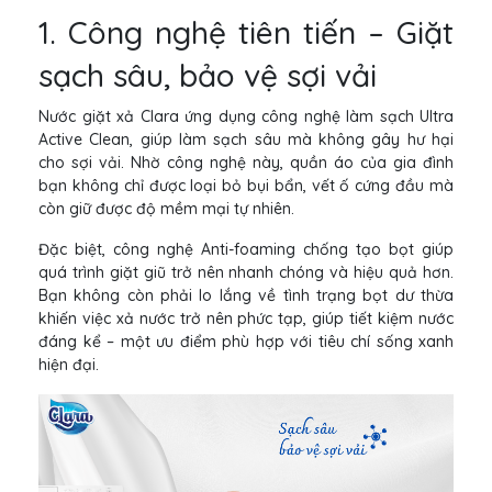
1. Công nghệ tiên tiến – Giặt
sạch sâu, bảo vệ sợi vải
Nước giặt xả Clara ứng dụng công nghệ làm sạch Ultra
Active Clean, giúp làm sạch sâu mà không gây hư hại
cho sợi vải. Nhờ công nghệ này, quần áo của gia đình
bạn không chỉ được loại bỏ bụi bẩn, vết ố cứng đầu mà
còn giữ được độ mềm mại tự nhiên.
Đặc biệt, công nghệ Anti-foaming chống tạo bọt giúp
quá trình giặt giũ trở nên nhanh chóng và hiệu quả hơn.
Bạn không còn phải lo lắng về tình trạng bọt dư thừa
khiến việc xả nước trở nên phức tạp, giúp tiết kiệm nước
đáng kể – một ưu điểm phù hợp với tiêu chí sống xanh
hiện đại.