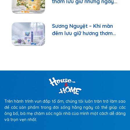
thơm lưu giữ những ngày
bình yên
Sương Nguyệt – Khi màn
đêm lưu giữ hương thơm
của sự bình yên
Trên hành trình vun đắp tổ ấm, chúng tôi luôn trăn trở làm sao
để các sản phẩm trong đời sống hằng ngày có thể giúp các
ông bố, bà mẹ chăm sóc ngôi nhà của mình một cách dễ dàng
và trọn vẹn nhất.