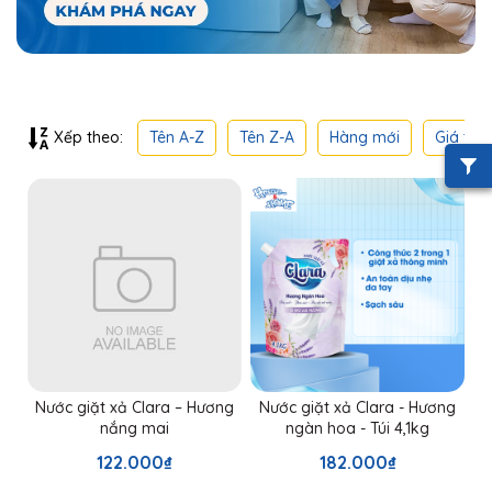
Tên A-Z
Tên Z-A
Hàng mới
Giá thấ
Xếp theo:
Nước giặt xả Clara – Hương
Nước giặt xả Clara - Hương
nắng mai
ngàn hoa - Túi 4,1kg
122.000₫
182.000₫