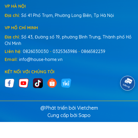
VP HÀ NỘI
Địa chỉ:
Số 41 Phố Trạm, Phường Long Biên, Tp Hà Nội
VP HỒ CHÍ MINH
Địa chỉ:
Số 43, Đường số 19, phường Bình Trưng, Thành phố Hồ
Chí Minh
Liên hệ:
0826030030
-
0325363986
-
0866582239
Email:
info@house-home.vn
KẾT NỐI VỚI CHÚNG TÔI
@Phát triển bởi Vietchem
Cung cấp bởi
Sapo