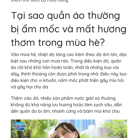
thơm tho suốt cả mùa nàng.
Tại sao quần áo thường
bị ẩm mốc và mất hương
thơm trong mùa hè?
Vào mùa hè, nhiệt độ tăng cao kèm theo độ ẩm lớn, đặc
biệt sau những cơn mưa rào. Trong điều kiện đó, quần
áo rất khó khô hẳn hoàn toàn, nhất là những loại vải
dày, thỉnh thoảng còn được phới trong nhà. Điều này tạo
điều kiện cho vi khuẩn, nấm mốc phát triển gây mùi hôi
và gây hại cho da.
Thêm vào đó, nhiều sản phẩm nước giặt xả thường
không đủ khả năng lưu hương hoặc làm sạch sâu, dẫn
đến quần áo bị ẩm, nhanh cứng và bám mùi khó chịu.