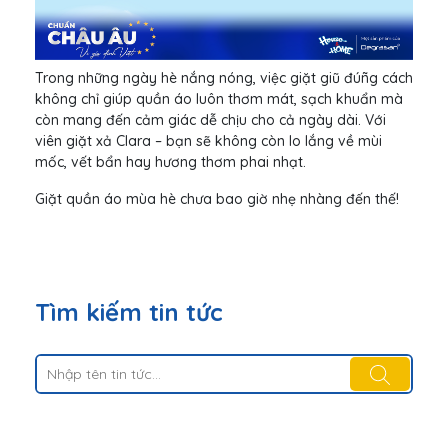
Trong những ngày hè nắng nóng, việc giặt giũ đúñg cách
không chỉ giúp quần áo luôn thơm mát, sạch khuẩn mà
còn mang đến cảm giác dễ chịu cho cả ngày dài. Với
viên giặt xả Clara – bạn sẽ không còn lo lắng về mùi
mốc, vết bẩn hay hương thơm phai nhạt.
Giặt quần áo mùa hè chưa bao giờ nhẹ nhàng đến thế!
Tìm kiếm tin tức