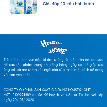
Giải đáp 10 câu hỏi thường
gặp nhất
Trên hành trình vun đắp tổ ấm, chúng tôi luôn trăn trở làm sao
để các sản phẩm trong đời sống hằng ngày có thể giúp các
ông bố, bà mẹ chăm sóc ngôi nhà của mình một cách dễ dàng
và trọn vẹn nhất.
CÔNG TY CỔ PHẦN SẢN XUẤT GIA DỤNG HOUSE&HOME
MST: 0109274489 do Sở Kế hoạch và Đầu tư Tp. Hà Nội cấp
ngày 20/ 07/ 2020