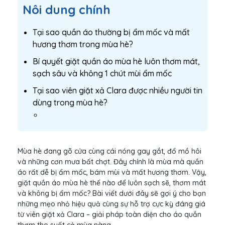
Nôi dung chính
Tại sao quần áo thường bị ẩm mốc và mất
hương thơm trong mùa hè?
Bí quyết giặt quần áo mùa hè luôn thơm mát,
sạch sâu và không 1 chút mùi ẩm mốc
Tại sao viên giặt xả Clara được nhiều người tin
dùng trong mùa hè?
Mùa hè đang gõ cửa cùng cái nóng gay gắt, đổ mồ hôi
và những cơn mưa bất chợt. Đây chính là mùa mà quần
áo rất dễ bị ẩm mốc, bám mùi và mất hương thơm. Vậy,
giặt quần áo mùa hè thế nào để luôn sạch sẽ, thơm mát
và không bị ẩm mốc? Bài viết dưới đây sẽ gợi ý cho bạn
những mẹo nhỏ hiệu quả cùng sự hỗ trợ cực kỳ đáng giá
từ viên giặt xả Clara – giải pháp toàn diện cho áo quần