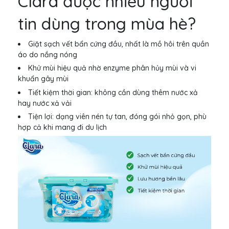
Clara được nhiều người
tin dùng trong mùa hè?
Giặt sạch vết bẩn cứng đầu, nhất là mồ hôi trên quần
áo do nắng nóng
Khử mùi hiệu quả nhờ enzyme phân hủy mùi và vi
khuẩn gây mùi
Tiết kiệm thời gian: không cần dùng thêm nước xả
hay nước xả vải
Tiện lợi: dạng viên nén tự tan, đóng gói nhỏ gọn, phù
hợp cả khi mang đi du lịch