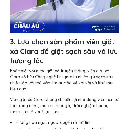
3. Lựa chọn sản phẩm viên giặt
xả Clara để giặt sạch sâu và lưu
hương lâu
Khác biệt với nước giặt xả truyền thống, viên giặt xả
Clara sở hữu Công nghệ Enzyme tự nhiên giủ sạch sâu
nhiều lớp vải mà vẫn êm ái, bảo vệ sợi vải và khử mùi
hiệu quả.
Viên giặt xả Clara không chỉ tiện lợi nhờ dạng viên nén tự
tan trong nước, mà còn mang lại trải nghiệm hương
thơm tinh tế với 3 lựa chọn:
Hương hoa ngọt ngào: quyến rũ, nữ tính