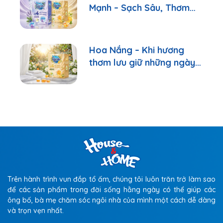
Mạnh – Sạch Sâu, Thơm
Lâu Chỉ Với 1 Viên
Hoa Nắng – Khi hương
thơm lưu giữ những ngày
bình yên
Trên hành trình vun đắp tổ ấm, chúng tôi luôn trăn trở làm sao
để các sản phẩm trong đời sống hằng ngày có thể giúp các
ông bố, bà mẹ chăm sóc ngôi nhà của mình một cách dễ dàng
và trọn vẹn nhất.