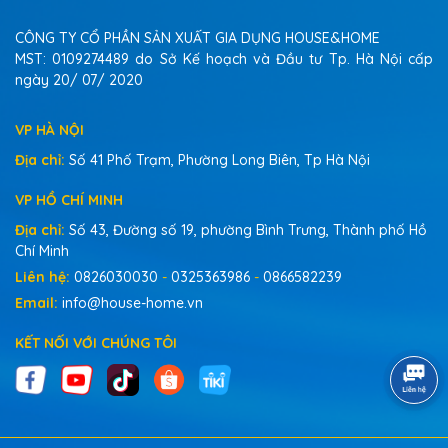
CÔNG TY CỔ PHẦN SẢN XUẤT GIA DỤNG HOUSE&HOME
MST: 0109274489 do Sở Kế hoạch và Đầu tư Tp. Hà Nội cấp
ngày 20/ 07/ 2020
VP HÀ NỘI
Địa chỉ:
Số 41 Phố Trạm, Phường Long Biên, Tp Hà Nội
VP HỒ CHÍ MINH
Địa chỉ:
Số 43, Đường số 19, phường Bình Trưng, Thành phố Hồ
Chí Minh
Liên hệ:
0826030030
-
0325363986
-
0866582239
Email:
info@house-home.vn
KẾT NỐI VỚI CHÚNG TÔI