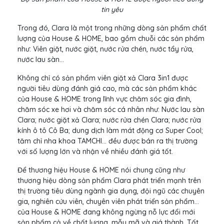
tin yêu
Trong đó, Clara là một trong những dòng sản phẩm chất
lượng của House & HOME, bao gồm chuỗi các sản phẩm
như: Viên giặt, nước giặt, nước rửa chén, nước tẩy rửa,
nước lau sàn…
Không chỉ có sản phẩm viên giặt xả Clara 3in1 được
người tiêu dùng đánh giá cao, mà các sản phẩm khác
của House & HOME trong lĩnh vực chăm sóc gia đình,
chăm sóc xe hơi và chăm sóc cá nhân như: Nước lau sàn
Clara; nước giặt xả Clara; nước rửa chén Clara; nước rửa
kính ô tô Cô Ba; dung dịch làm mát động cơ Super Cool;
tăm chỉ nha khoa TAMCHI… đều được bán ra thị trường
với số lượng lớn và nhận về nhiều đánh giá tốt.
Để thương hiệu House & HOME nói chung cũng như
thương hiệu dòng sản phẩm Clara phát triển mạnh trên
thị trường tiêu dùng ngành gia dụng, đội ngũ các chuyên
gia, nghiên cứu viên, chuyên viên phát triển sản phẩm…
của House & HOME đang không ngừng nỗ lực đổi mới
sản phẩm cả về chất lượng, mẫu mã và giá thành. Tất