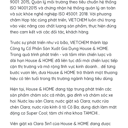
9001: 2015, Quản lý môi trường theo tiêu chuẩn hệ thống
ISO 14001:2015 và chứng nhận hệ thống quản lý an toàn
và sức khỏe nghề nghiệp ISO 45001: 2018. Với phương
châm Hợp tác cùng phát triển, VIETCHEM luôn chú trọng
vào việc nâng cao chất lượng sản phẩm, thực hiện đúng
theo cam kết với các đối tác, khách hàng.
Trước sự phát triển như vũ bão, VIETCHEM thành lập
Công ty Cổ Phần Sản Xuất Gia Dụng House & HOME.
Trong quá trình phát triển - với tầm nhìn chiến lược và
dài hạn House & HOME đã liên tục đổi mới chiến lược tiếp
cận thị trường và mở rộng lĩnh vực kinh doanh... để từng
bước vươn lên, đưa House & HOME trở thành một thương
hiệu có tên tuổi trong thị trường ngành hàng tiêu dùng.
Hiện tại, House & HOME đang tập trung phát triển các
sản phẩm chăm sóc cá nhân, gia đình và chăm sóc xe
hơi: Nước lau sàn Clara; nước giặt xả Clara; nước rửa
chén Clara; nước rửa kính ô tô Cô Ba; dung dịch làm mát
động cơ Super Cool; tăm chỉ nha khoa TAMCHI…
Viên giặt xả Clara 3in1 của House & HOME đang được