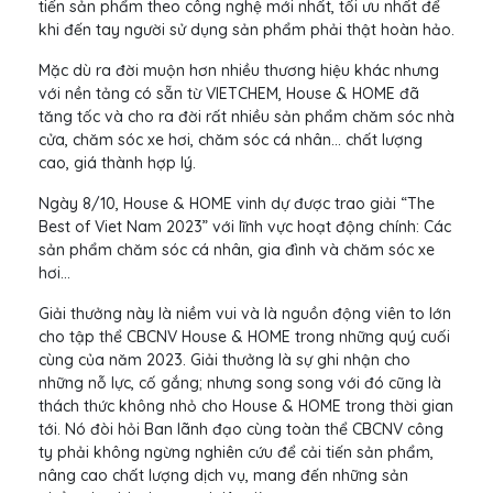
tiến sản phẩm theo công nghệ mới nhất, tối ưu nhất để
khi đến tay người sử dụng sản phẩm phải thật hoàn hảo.
Mặc dù ra đời muộn hơn nhiều thương hiệu khác nhưng
với nền tảng có sẵn từ VIETCHEM, House & HOME đã
tăng tốc và cho ra đời rất nhiều sản phẩm chăm sóc nhà
cửa, chăm sóc xe hơi, chăm sóc cá nhân… chất lượng
cao, giá thành hợp lý.
Ngày 8/10, House & HOME vinh dự được trao giải “The
Best of Viet Nam 2023” với lĩnh vực hoạt động chính: Các
sản phẩm chăm sóc cá nhân, gia đình và chăm sóc xe
hơi…
Giải thưởng này là niềm vui và là nguồn động viên to lớn
cho tập thể CBCNV House & HOME trong những quý cuối
cùng của năm 2023. Giải thưởng là sự ghi nhận cho
những nỗ lực, cố gắng; nhưng song song với đó cũng là
thách thức không nhỏ cho House & HOME trong thời gian
tới. Nó đòi hỏi Ban lãnh đạo cùng toàn thể CBCNV công
ty phải không ngừng nghiên cứu để cải tiến sản phẩm,
nâng cao chất lượng dịch vụ, mang đến những sản