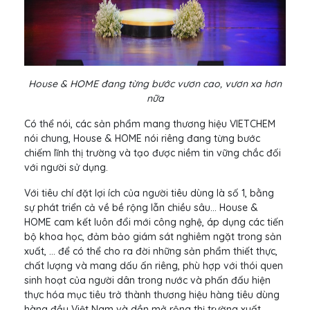
House & HOME đang từng bước vươn cao, vươn xa hơn
nữa
Có thể nói, các sản phẩm mang thương hiệu VIETCHEM
nói chung, House & HOME nói riêng đang từng bước
chiếm lĩnh thị trường và tạo được niềm tin vững chắc đối
với người sử dụng.
Với tiêu chí đặt lợi ích của người tiêu dùng là số 1, bằng
sự phát triển cả về bề rộng lẫn chiều sâu... House &
HOME cam kết luôn đổi mới công nghệ, áp dụng các tiến
bộ khoa học, đảm bảo giám sát nghiêm ngặt trong sản
xuất, ... để có thể cho ra đời những sản phẩm thiết thực,
chất lượng và mang dấu ấn riêng, phù hợp với thói quen
sinh hoạt của người dân trong nước và phấn đấu hiện
thực hóa mục tiêu trở thành thương hiệu hàng tiêu dùng
hàng đầu Việt Nam và dần mở rộng thị trường xuất