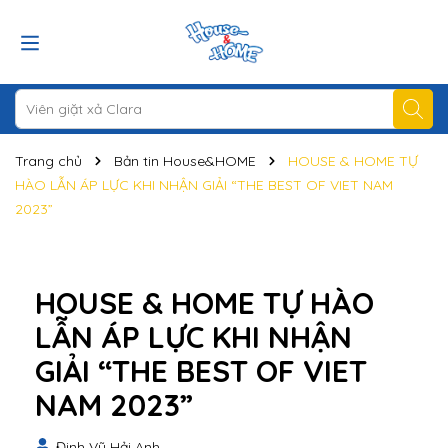
Trang chủ
Bản tin House&HOME
HOUSE & HOME TỰ
HÀO LẪN ÁP LỰC KHI NHẬN GIẢI “THE BEST OF VIET NAM
2023”
HOUSE & HOME TỰ HÀO
LẪN ÁP LỰC KHI NHẬN
GIẢI “THE BEST OF VIET
NAM 2023”
Đinh Vũ Hải Anh