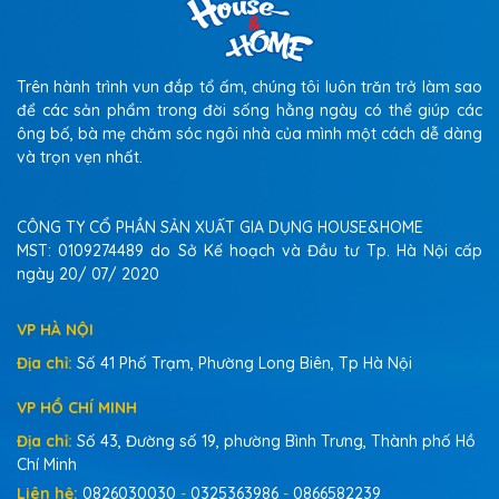
Trên hành trình vun đắp tổ ấm, chúng tôi luôn trăn trở làm sao
để các sản phẩm trong đời sống hằng ngày có thể giúp các
ông bố, bà mẹ chăm sóc ngôi nhà của mình một cách dễ dàng
và trọn vẹn nhất.
CÔNG TY CỔ PHẦN SẢN XUẤT GIA DỤNG HOUSE&HOME
MST: 0109274489 do Sở Kế hoạch và Đầu tư Tp. Hà Nội cấp
ngày 20/ 07/ 2020
VP HÀ NỘI
Địa chỉ:
Số 41 Phố Trạm, Phường Long Biên, Tp Hà Nội
VP HỒ CHÍ MINH
Địa chỉ:
Số 43, Đường số 19, phường Bình Trưng, Thành phố Hồ
Chí Minh
Liên hệ:
0826030030
-
0325363986
-
0866582239