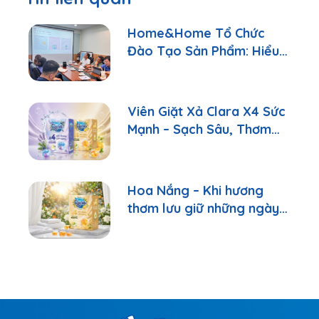
Home&Home Tổ Chức
Đào Tạo Sản Phẩm: Hiểu
Đúng Để Tư Vấn Tốt Hơn
Viên Giặt Xả Clara X4 Sức
Mạnh – Sạch Sâu, Thơm
Lâu Chỉ Với 1 Viên
Hoa Nắng – Khi hương
thơm lưu giữ những ngày
bình yên