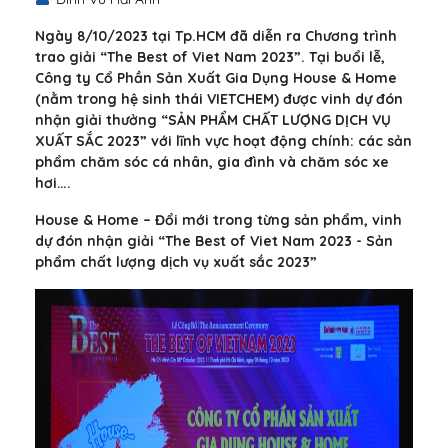
Ngày 8/10/2023 tại Tp.HCM đã diễn ra Chương trình
trao giải “The Best of Viet Nam 2023”. Tại buổi lễ,
Công ty Cổ Phần Sản Xuất Gia Dụng House & Home
(nằm trong hệ sinh thái VIETCHEM) được vinh dự đón
nhận giải thưởng “SẢN PHẨM CHẤT LƯỢNG DỊCH VỤ
XUẤT SẮC 2023” với lĩnh vực hoạt động chính: các sản
phẩm chăm sóc cá nhân, gia đình và chăm sóc xe
hơi….
House & Home – Đổi mới trong từng sản phẩm, vinh
dự đón nhận giải “The Best of Viet Nam 2023 - Sản
phẩm chất lượng dịch vụ xuất sắc 2023”