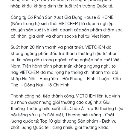
nhập khẩu, khẳng định tên tuổi trên trường Quốc tế.
Công ty Cổ Phần Sản Xuất Gia Dụng House & HOME
(Nằm trong hệ sinh thái VIETCHEM) là doanh nghiệp
chuyên sản xuất và kinh doanh các sản phẩm chăm sóc
cá nhân, gia đình và chăm sóc xe hơi tại Việt Nam.
Suốt hơn 20 hình thành và phát triển, VIETCHEM đã
không ngừng phấn đấu trở thành thương hiệu tư nhân
uy tín hàng đầu trong ngành công nghiệp hóa chất Việt
Nam. Trên hành trình phát triển không ngừng nghỉ, tới
nay VIETCHEM đã mở rộng hệ thống chi nhánh trải dài
khắp Hà Nội – Hưng Yên – Hải Phòng – Bình Thuận - Cần
Thơ – Đồng Nai - Hồ Chí Minh.
Thành công nối tiếp thành công, VIETCHEM liên tục vinh
dự nhận được những giải thưởng cao quý như: Giải
thưởng Thương hiệu xuất sắc Châu Á; Top 10 thương hiệu
nổi tiếng và uy tín Đất Việt; Thương hiệu vàng - Chất
lượng quốc tế; Top 10 giải thưởng Sản phẩm - Dịch vụ
chất lượng Quốc tế… cùng nhiều giải thưởng khác.