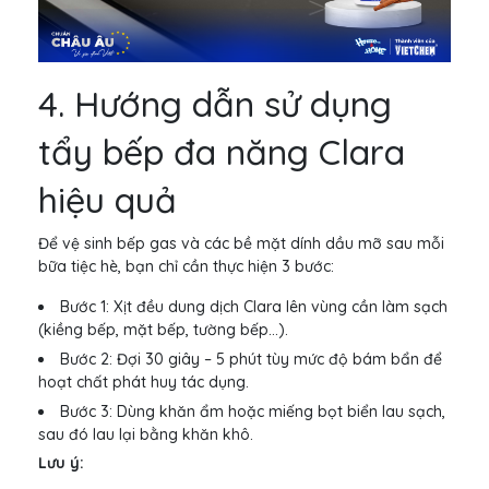
4. Hướng dẫn sử dụng
tẩy bếp đa năng Clara
hiệu quả
Để vệ sinh bếp gas và các bề mặt dính dầu mỡ sau mỗi
bữa tiệc hè, bạn chỉ cần thực hiện 3 bước:
Bước 1: Xịt đều dung dịch Clara lên vùng cần làm sạch
(kiềng bếp, mặt bếp, tường bếp...).
Bước 2: Đợi 30 giây – 5 phút tùy mức độ bám bẩn để
hoạt chất phát huy tác dụng.
Bước 3: Dùng khăn ẩm hoặc miếng bọt biển lau sạch,
sau đó lau lại bằng khăn khô.
Lưu ý: