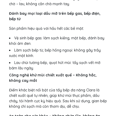
chờ – lau, không cần chà mạnh tay.
Đánh bay mọi loại dầu mỡ trên bếp gas, bếp điện,
bếp từ
Sản phẩm hiệu quả với hầu hết các bề mặt:
Vệ sinh bếp gas: làm sạch kiềng, mặt bếp, đánh bay
khói ám đen.
Làm sạch bếp từ, bếp hồng ngoại: không gây trầy
xước mặt kính.
Lau chùi tường bếp, quạt hút mùi: tẩy sạch vết mỡ
bám lâu ngày.
Công nghệ khử mùi chiết xuất quế – Không hắc,
không cay mắt
Điểm khác biệt nổi bật của tẩy bếp đa năng Clara là
chiết xuất quế tự nhiên, giúp khử mùi thực phẩm, dầu
cháy, tỏi hành cực kỳ hiệu quả. Sau khi sử dụng, gian bếp
không chỉ sạch mà còn thơm dịu, dễ chịu.
An toàn cho sức khỏe – Không chứa Clo, không ăn