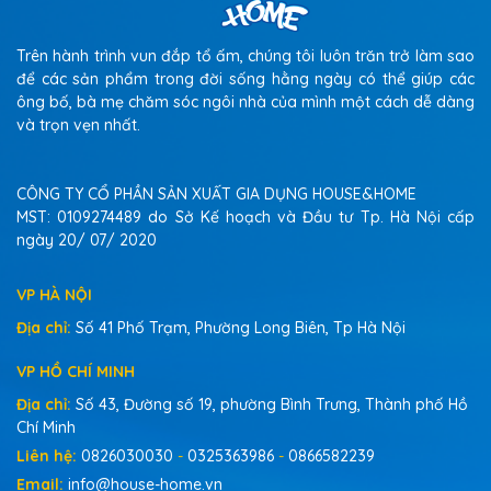
Trên hành trình vun đắp tổ ấm, chúng tôi luôn trăn trở làm sao
để các sản phẩm trong đời sống hằng ngày có thể giúp các
ông bố, bà mẹ chăm sóc ngôi nhà của mình một cách dễ dàng
và trọn vẹn nhất.
CÔNG TY CỔ PHẦN SẢN XUẤT GIA DỤNG HOUSE&HOME
MST: 0109274489 do Sở Kế hoạch và Đầu tư Tp. Hà Nội cấp
ngày 20/ 07/ 2020
VP HÀ NỘI
Địa chỉ:
Số 41 Phố Trạm, Phường Long Biên, Tp Hà Nội
VP HỒ CHÍ MINH
Địa chỉ:
Số 43, Đường số 19, phường Bình Trưng, Thành phố Hồ
Chí Minh
Liên hệ:
0826030030
-
0325363986
-
0866582239
Email:
info@house-home.vn