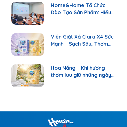
Home&Home Tổ Chức
Đào Tạo Sản Phẩm: Hiểu
Đúng Để Tư Vấn Tốt Hơn
Viên Giặt Xả Clara X4 Sức
Mạnh – Sạch Sâu, Thơm
Lâu Chỉ Với 1 Viên
Hoa Nắng – Khi hương
thơm lưu giữ những ngày
bình yên