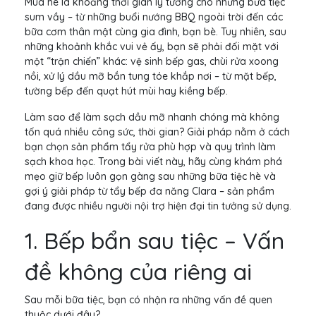
Mùa hè là khoảng thời gian lý tưởng cho những bữa tiệc
sum vầy – từ những buổi nướng BBQ ngoài trời đến các
bữa cơm thân mật cùng gia đình, bạn bè. Tuy nhiên, sau
những khoảnh khắc vui vẻ ấy, bạn sẽ phải đối mặt với
một “trận chiến” khác: vệ sinh bếp gas, chùi rửa xoong
nồi, xử lý dầu mỡ bắn tung tóe khắp nơi – từ mặt bếp,
tường bếp đến quạt hút mùi hay kiềng bếp.
Làm sao để làm sạch dầu mỡ nhanh chóng mà không
tốn quá nhiều công sức, thời gian? Giải pháp nằm ở cách
bạn chọn sản phẩm tẩy rửa phù hợp và quy trình làm
sạch khoa học. Trong bài viết này, hãy cùng khám phá
mẹo giữ bếp luôn gọn gàng sau những bữa tiệc hè và
gợi ý giải pháp từ tẩy bếp đa năng Clara – sản phẩm
đang được nhiều người nội trợ hiện đại tin tưởng sử dụng.
1. Bếp bẩn sau tiệc – Vấn
đề không của riêng ai
Sau mỗi bữa tiệc, bạn có nhận ra những vấn đề quen
thuộc dưới đây?