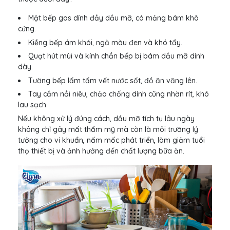
Mặt bếp gas dính đầy dầu mỡ, có mảng bám khô
cứng.
Kiềng bếp ám khói, ngả màu đen và khó tẩy.
Quạt hút mùi và kính chắn bếp bị bám dầu mỡ dính
dày.
Tường bếp lấm tấm vết nước sốt, đồ ăn văng lên.
Tay cầm nồi niêu, chảo chống dính cũng nhờn rít, khó
lau sạch.
Nếu không xử lý đúng cách, dầu mỡ tích tụ lâu ngày
không chỉ gây mất thẩm mỹ mà còn là môi trường lý
tưởng cho vi khuẩn, nấm mốc phát triển, làm giảm tuổi
thọ thiết bị và ảnh hưởng đến chất lượng bữa ăn.