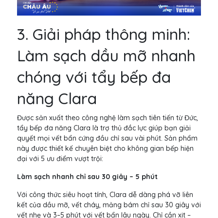
3. Giải pháp thông minh:
Làm sạch dầu mỡ nhanh
chóng với tẩy bếp đa
năng Clara
Được sản xuất theo công nghệ làm sạch tiên tiến từ Đức,
tẩy bếp đa năng Clara là trợ thủ đắc lực giúp bạn giải
quyết mọi vết bẩn cứng đầu chỉ sau vài phút. Sản phẩm
này được thiết kế chuyên biệt cho không gian bếp hiện
đại với 5 ưu điểm vượt trội:
Làm sạch nhanh chỉ sau 30 giây – 5 phút
Với công thức siêu hoạt tính, Clara dễ dàng phá vỡ liên
kết của dầu mỡ, vết cháy, mảng bám chỉ sau 30 giây với
vết nhẹ và 3–5 phút với vết bẩn lâu ngày. Chỉ cần xịt –