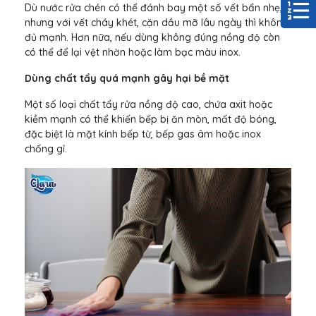
Dù nước rửa chén có thể đánh bay một số vết bẩn nhẹ,
nhưng với vết cháy khét, cặn dầu mỡ lâu ngày thì không
đủ mạnh. Hơn nữa, nếu dùng không đúng nồng độ còn
có thể để lại vệt nhờn hoặc làm bạc màu inox.
Dùng chất tẩy quá mạnh gây hại bề mặt
Một số loại chất tẩy rửa nồng độ cao, chứa axit hoặc
kiềm mạnh có thể khiến bếp bị ăn mòn, mất độ bóng,
đặc biệt là mặt kính bếp từ, bếp gas âm hoặc inox
chống gỉ.