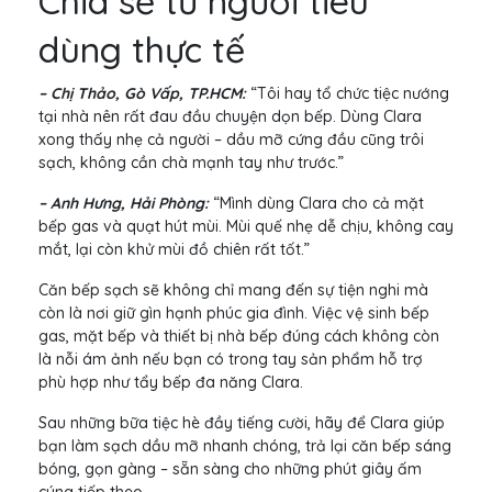
Chia sẻ từ người tiêu
dùng thực tế
– Chị Thảo, Gò Vấp, TP.HCM:
“Tôi hay tổ chức tiệc nướng
tại nhà nên rất đau đầu chuyện dọn bếp. Dùng Clara
xong thấy nhẹ cả người – dầu mỡ cứng đầu cũng trôi
sạch, không cần chà mạnh tay như trước.”
– Anh Hưng, Hải Phòng:
“Mình dùng Clara cho cả mặt
bếp gas và quạt hút mùi. Mùi quế nhẹ dễ chịu, không cay
mắt, lại còn khử mùi đồ chiên rất tốt.”
Căn bếp sạch sẽ không chỉ mang đến sự tiện nghi mà
còn là nơi giữ gìn hạnh phúc gia đình. Việc vệ sinh bếp
gas, mặt bếp và thiết bị nhà bếp đúng cách không còn
là nỗi ám ảnh nếu bạn có trong tay sản phẩm hỗ trợ
phù hợp như tẩy bếp đa năng Clara.
Sau những bữa tiệc hè đầy tiếng cười, hãy để Clara giúp
bạn làm sạch dầu mỡ nhanh chóng, trả lại căn bếp sáng
bóng, gọn gàng – sẵn sàng cho những phút giây ấm
cúng tiếp theo.