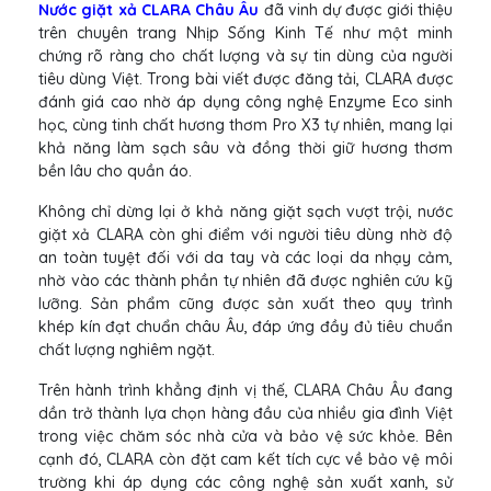
Nước giặt xả CLARA Châu Âu
đã vinh dự được giới thiệu
trên chuyên trang Nhịp Sống Kinh Tế như một minh
chứng rõ ràng cho chất lượng và sự tin dùng của người
tiêu dùng Việt. Trong bài viết được đăng tải, CLARA được
đánh giá cao nhờ áp dụng công nghệ Enzyme Eco sinh
học, cùng tinh chất hương thơm Pro X3 tự nhiên, mang lại
khả năng làm sạch sâu và đồng thời giữ hương thơm
bền lâu cho quần áo.
Không chỉ dừng lại ở khả năng giặt sạch vượt trội, nước
giặt xả CLARA còn ghi điểm với người tiêu dùng nhờ độ
an toàn tuyệt đối với da tay và các loại da nhạy cảm,
nhờ vào các thành phần tự nhiên đã được nghiên cứu kỹ
lưỡng. Sản phẩm cũng được sản xuất theo quy trình
khép kín đạt chuẩn châu Âu, đáp ứng đầy đủ tiêu chuẩn
chất lượng nghiêm ngặt.
Trên hành trình khẳng định vị thế, CLARA Châu Âu đang
dần trở thành lựa chọn hàng đầu của nhiều gia đình Việt
trong việc chăm sóc nhà cửa và bảo vệ sức khỏe. Bên
cạnh đó, CLARA còn đặt cam kết tích cực về bảo vệ môi
trường khi áp dụng các công nghệ sản xuất xanh, sử