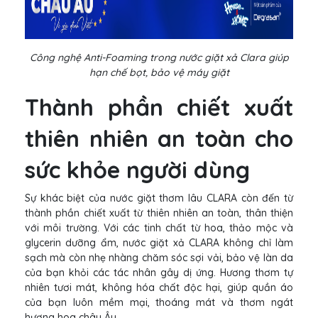
Công nghệ Anti-Foaming trong nước giặt xả Clara giúp
hạn chế bọt, bảo vệ máy giặt
Thành phần chiết xuất
thiên nhiên an toàn cho
sức khỏe người dùng
Sự khác biệt của nước giặt thơm lâu CLARA còn đến từ
thành phần chiết xuất từ thiên nhiên an toàn, thân thiện
với môi trường. Với các tinh chất từ hoa, thảo mộc và
glycerin dưỡng ẩm, nước giặt xả CLARA không chỉ làm
sạch mà còn nhẹ nhàng chăm sóc sợi vải, bảo vệ làn da
của bạn khỏi các tác nhân gây dị ứng. Hương thơm tự
nhiên tươi mát, không hóa chất độc hại, giúp quần áo
của bạn luôn mềm mại, thoáng mát và thơm ngát
hương hoa châu Âu.