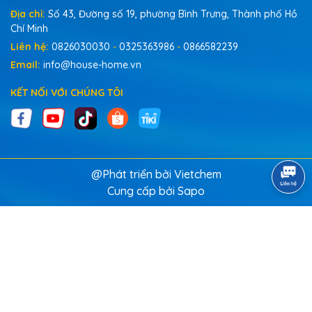
Địa chỉ:
Số 43, Đường số 19, phường Bình Trưng, Thành phố Hồ
Chí Minh
Liên hệ:
0826030030
-
0325363986
-
0866582239
Email:
info@house-home.vn
KẾT NỐI VỚI CHÚNG TÔI
@Phát triển bởi Vietchem
Cung cấp bởi
Sapo