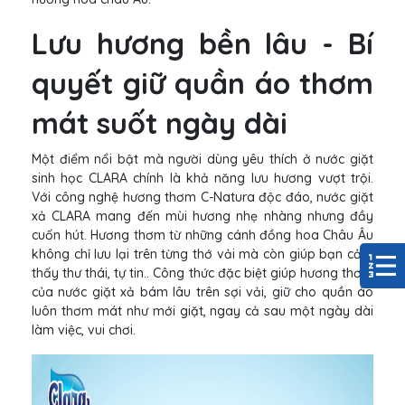
Lưu hương bền lâu - Bí
quyết giữ quần áo thơm
mát suốt ngày dài
Một điểm nổi bật mà người dùng yêu thích ở nước giặt
sinh học CLARA chính là khả năng lưu hương vượt trội.
Với công nghệ hương thơm C-Natura độc đáo, nước giặt
xả CLARA mang đến mùi hương nhẹ nhàng nhưng đầy
cuốn hút. Hương thơm từ những cánh đồng hoa Châu Âu
không chỉ lưu lại trên từng thớ vải mà còn giúp bạn cảm
thấy thư thái, tự tin.. Công thức đặc biệt giúp hương thơm
của nước giặt xả bám lâu trên sợi vải, giữ cho quần áo
luôn thơm mát như mới giặt, ngay cả sau một ngày dài
làm việc, vui chơi.