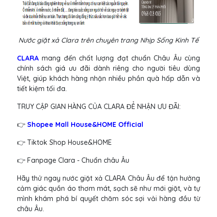
Nước giặt xả Clara trên chuyên trang Nhịp Sống Kinh Tế
CLARA
mang đến chất lượng đạt chuẩn Châu Âu cùng
chính sách giá ưu đãi dành riêng cho người tiêu dùng
Việt, giúp khách hàng nhận nhiều phần quà hấp dẫn và
tiết kiệm tối đa.
TRUY CẬP GIAN HÀNG CỦA CLARA ĐỂ NHẬN ƯU ĐÃI:
👉
Shopee Mall House&HOME Official
👉 Tiktok Shop House&HOME
👉 Fanpage Clara - Chuẩn châu Âu
Hãy thử ngay nước giặt xả CLARA Châu Âu để tận hưởng
cảm giác quần áo thơm mát, sạch sẽ như mới giặt, và tự
mình khám phá bí quyết chăm sóc sợi vải hàng đầu từ
châu Âu.