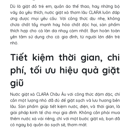
Dù là giặt đồ trẻ em, quần áo thể thao, hay những bộ
váy áo yêu thích, nước giặt xả thơm lâu CLARA luôn đáp
ứng được mọi yêu cầu. Với công thức dịu nhẹ, không
chứa chất tẩy mạnh hay hóa chất độc hại, sản phẩm
thích hợp cho cả làn da nhạy cảm nhất. Bạn hoàn toàn
yên tâm sử dụng cho cả gia đình, từ người lớn đến trẻ
nhỏ.
Tiết kiệm thời gian, chi
phí, tối ưu hiệu quả giặt
giũ
Nước giặt xả CLARA Châu Âu với công thức đậm đặc, chỉ
cần một lượng nhỏ đã đủ để giặt sạch và lưu hương bền
lâu. Sản phẩm giúp tiết kiệm nước, điện, và thời gian, là
giải pháp kinh tế cho mọi gia đình. Không cần phải mua
thêm nước xả vải riêng, chỉ với một bước giặt xả, bạn đã
có ngay bộ quần áo sạch sẽ, thơm mát.