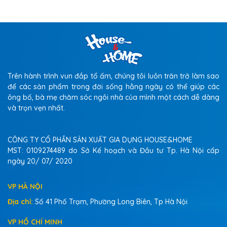
Trên hành trình vun đắp tổ ấm, chúng tôi luôn trăn trở làm sao
để các sản phẩm trong đời sống hằng ngày có thể giúp các
ông bố, bà mẹ chăm sóc ngôi nhà của mình một cách dễ dàng
và trọn vẹn nhất.
CÔNG TY CỔ PHẦN SẢN XUẤT GIA DỤNG HOUSE&HOME
MST: 0109274489 do Sở Kế hoạch và Đầu tư Tp. Hà Nội cấp
ngày 20/ 07/ 2020
VP HÀ NỘI
Địa chỉ:
Số 41 Phố Trạm, Phường Long Biên, Tp Hà Nội
VP HỒ CHÍ MINH