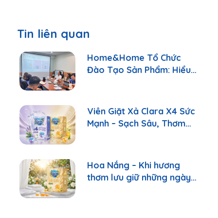
Tin liên quan
Home&Home Tổ Chức
Đào Tạo Sản Phẩm: Hiểu
Đúng Để Tư Vấn Tốt Hơn
Viên Giặt Xả Clara X4 Sức
Mạnh – Sạch Sâu, Thơm
Lâu Chỉ Với 1 Viên
Hoa Nắng – Khi hương
thơm lưu giữ những ngày
bình yên