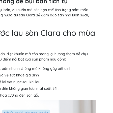
hông để bụi bẩn tích tụ
bụi bẩn, vi khuẩn mà còn hạn chế tình trạng nấm mốc
ng nước lau sàn Clara để đảm bảo sàn nhà luôn sạch,
ước lau sàn Clara cho mùa
 bẩn, diệt khuẩn mà còn mang lại hương thơm dễ chịu,
 ưu điểm nổi bật của sản phẩm này gồm:
t bẩn nhanh chóng mà không gây bết dính.
ảo vệ sức khỏe gia đình.
lại vệt nước sau khi lau.
 đến không gian tươi mát suốt 24h.
á hoa cương đến sàn gỗ.