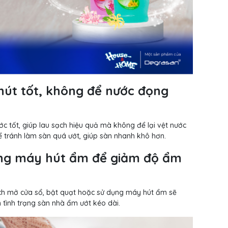
hút tốt, không để nước đọng
ớc tốt, giúp lau sạch hiệu quả mà không để lại vệt nước
để tránh làm sàn quá ướt, giúp sàn nhanh khô hơn.
ùng máy hút ẩm để giảm độ ẩm
ách mở cửa sổ, bật quạt hoặc sử dụng máy hút ẩm sẽ
 tình trạng sàn nhà ẩm ướt kéo dài.