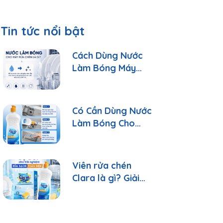
Tin tức nổi bật
Cách Dùng Nước
Làm Bóng Máy
Rửa Chén Clara
Đúng Cách
Có Cần Dùng Nước
Làm Bóng Cho
Máy Rửa Chén?
Viên rửa chén
Clara là gì? Giải
đáp 10 câu hỏi
thường gặp nhất