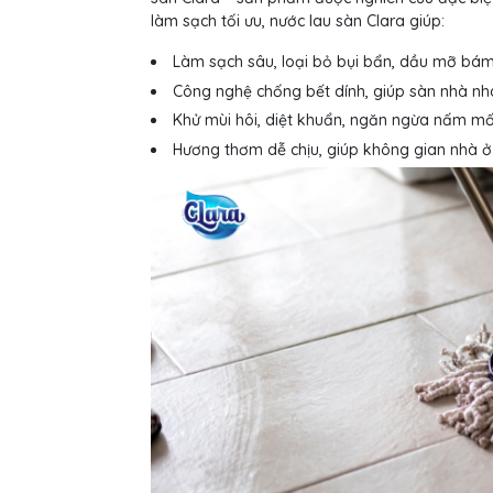
làm sạch tối ưu, nước lau sàn Clara giúp:
Làm sạch sâu, loại bỏ bụi bẩn, dầu mỡ bám 
Công nghệ chống bết dính, giúp sàn nhà nha
Khử mùi hôi, diệt khuẩn, ngăn ngừa nấm mốc
Hương thơm dễ chịu, giúp không gian nhà ở 