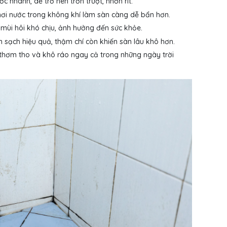
nhanh, dễ trở nên trơn trượt, nhờn rít.
hơi nước trong không khí làm sàn càng dễ bẩn hơn.
mùi hôi khó chịu, ảnh hưởng đến sức khỏe.
sạch hiệu quả, thậm chí còn khiến sàn lâu khô hơn.
 thơm tho và khô ráo ngay cả trong những ngày trời