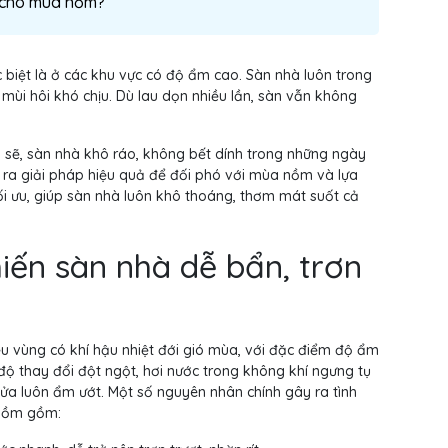
a cho mùa nồm?
 biệt là ở các khu vực có độ ẩm cao. Sàn nhà luôn trong
ó mùi hôi khó chịu. Dù lau dọn nhiều lần, sàn vẫn không
 sẽ, sàn nhà khô ráo, không bết dính trong những ngày
m ra giải pháp hiệu quả để đối phó với mùa nồm và lựa
i ưu, giúp sàn nhà luôn khô thoáng, thơm mát suốt cả
iến sàn nhà dễ bẩn, trơn
iều vùng có khí hậu nhiệt đới gió mùa, với đặc điểm độ ẩm
độ thay đổi đột ngột, hơi nước trong không khí ngưng tụ
cửa luôn ẩm ướt. Một số nguyên nhân chính gây ra tình
 nồm gồm: