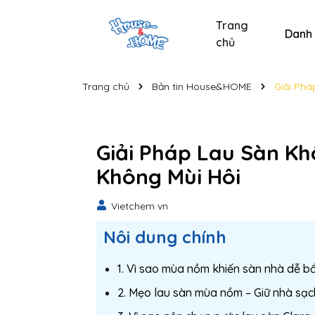
Trang
Danh
chủ
Sản phẩm chăm sóc xe
Sản phẩm chăm sóc cá nhân
Sản phẩm vệ sinh nhà cửa
Tẩy bồn cầu và nhà t
Nước lau kính C
Nước lau kính
Bộ s
Trang chủ
Bản tin House&HOME
Giải Phá
Giải Pháp Lau Sàn Kh
Không Mùi Hôi
Vietchem vn
Nôi dung chính
1. Vì sao mùa nồm khiến sàn nhà dễ bẩ
2. Mẹo lau sàn mùa nồm – Giữ nhà sạ