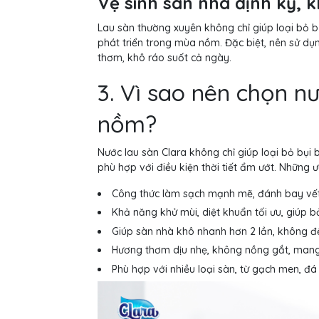
Vệ sinh sàn nhà định kỳ, k
Lau sàn thường xuyên không chỉ giúp loại bỏ 
phát triển trong mùa nồm. Đặc biệt, nên sử dụ
thơm, khô ráo suốt cả ngày.
3. Vì sao nên chọn n
nồm?
Nước lau sàn Clara không chỉ giúp loại bỏ bụi
phù hợp với điều kiện thời tiết ẩm ướt. Những
Công thức làm sạch mạnh mẽ, đánh bay vế
Khả năng khử mùi, diệt khuẩn tối ưu, giúp b
Giúp sàn nhà khô nhanh hơn 2 lần, không để 
Hương thơm dịu nhẹ, không nồng gắt, mang
Phù hợp với nhiều loại sàn, từ gạch men, đ