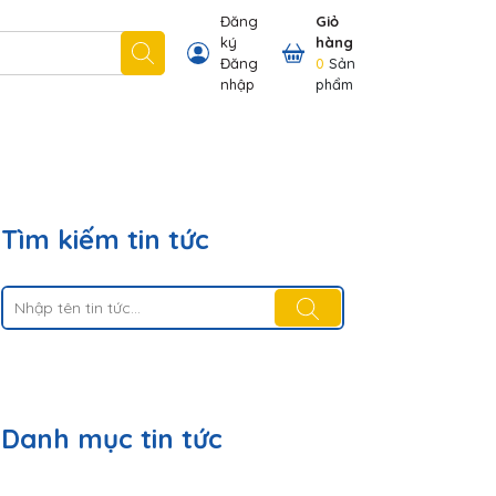
Đăng
Giỏ
ký
hàng
 nhãn hiệu chúng tôi có
Thông tin khách hàng
Đăng
0
Sản
nhập
phẩm
Tìm kiếm tin tức
Danh mục tin tức