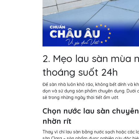
2. Mẹo lau sàn mùa 
thoáng suốt 24h
Để sàn nhà luôn khô ráo, không bết dính và k
dọn và sử dụng sản phẩm chuyên dụng. Dưới đâ
sẽ trong những ngày thời tiết ẩm ướt.
Chọn nước lau sàn chuyên
nhờn rít
Thay vì chỉ lau sàn bằng nước sạch hoặc các l
sàn Clara – sản phẩm được nghiên cứu đặc biệt 