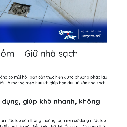
nồm – Giữ nhà sạch
hông có mùi hôi, bạn cần thực hiện đúng phương pháp lau
y là một số mẹo hữu ích giúp bạn duy trì sàn nhà sạch
 dụng, giúp khô nhanh, không
oại nước lau sàn thông thường, bạn nên sử dụng nước lau
để phù hợp với điều kiện thời tiết ẩm cao. Với công thức