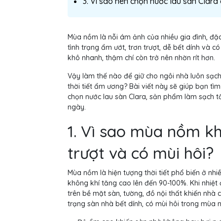
3. Vì sao nên chọn nước lau sàn Clar
Mùa nồm là nỗi ám ảnh của nhiều gia đình, đặc
tình trạng ẩm ướt, trơn trượt, dễ bết dính và c
khô nhanh, thậm chí còn trở nên nhờn rít hơn.
Vậy làm thế nào để giữ cho ngôi nhà luôn sạch
thời tiết ẩm ương? Bài viết này sẽ giúp bạn tì
chọn nước lau sàn Clara, sản phẩm làm sạch tố
ngày.
1. Vì sao mùa nồm kh
trượt và có mùi hôi?
Mùa nồm là hiện tượng thời tiết phổ biến ở nh
không khí tăng cao lên đến 90-100%. Khi nhiệt 
trên bề mặt sàn, tường, đồ nội thất khiến nhà 
trạng sàn nhà bết dính, có mùi hôi trong mùa