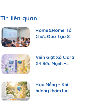
Tin liên quan
Home&Home Tổ
Chức Đào Tạo Sản
Phẩm: Hiểu Đúng
Để Tư Vấn Tốt
Hơn
Viên Giặt Xả Clara
X4 Sức Mạnh –
Sạch Sâu, Thơm
Lâu Chỉ Với 1 Viên
Hoa Nắng – Khi
hương thơm lưu
giữ những ngày
bình yên