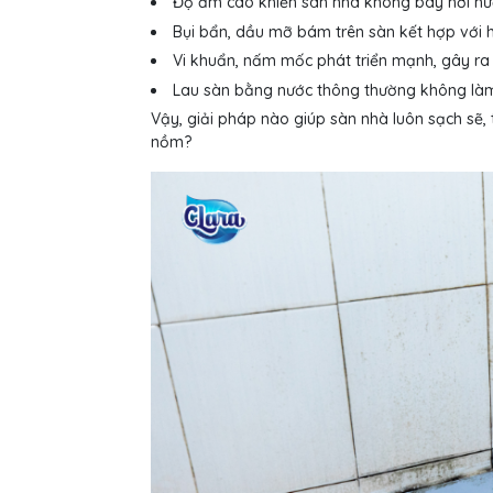
Độ ẩm cao khiến sàn nhà không bay hơi nước 
Bụi bẩn, dầu mỡ bám trên sàn kết hợp với 
Vi khuẩn, nấm mốc phát triển mạnh, gây ra 
Lau sàn bằng nước thông thường không làm 
Vậy, giải pháp nào giúp sàn nhà luôn sạch sẽ,
nồm?