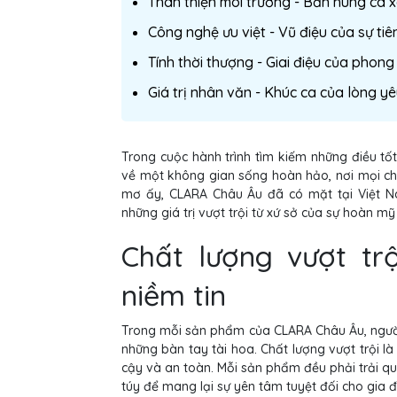
Thân thiện môi trường - Bản hùng ca 
Công nghệ ưu việt - Vũ điệu của sự tiên
Tính thời thượng - Giai điệu của phong
Giá trị nhân văn - Khúc ca của lòng y
Trong cuộc hành trình tìm kiếm những điều tốt
về một không gian sống hoàn hảo, nơi mọi chi
mơ ấy, CLARA Châu Âu đã có mặt tại Việt 
những giá trị vượt trội từ xứ sở của sự hoàn mỹ 
Chất lượng vượt tr
niềm tin
Trong mỗi sản phẩm của CLARA Châu Âu, ngườ
những bàn tay tài hoa. Chất lượng vượt trội là
cậy và an toàn. Mỗi sản phẩm đều phải trải qu
túy để mang lại sự yên tâm tuyệt đối cho gia đ