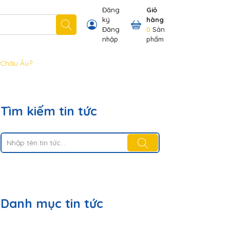
Đăng
Giỏ
ký
hàng
 nhãn hiệu chúng tôi có
Thông tin khách hàng
Đăng
0
Sản
nhập
phẩm
n Châu Âu?
Tìm kiếm tin tức
Danh mục tin tức