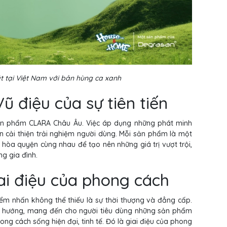
 tại Việt Nam với bản hùng ca xanh
ũ điệu của sự tiên tiến
i sản phẩm CLARA Châu Âu. Việc áp dụng những phát minh
 cải thiện trải nghiệm người dùng. Mỗi sản phẩm là một
i hòa quyện cùng nhau để tạo nên những giá trị vượt trội,
ng gia đình.
iai điệu của phong cách
ểm nhấn không thể thiếu là sự thời thượng và đẳng cấp.
u hướng, mang đến cho người tiêu dùng những sản phẩm
ng cách sống hiện đại, tinh tế. Đó là giai điệu của phong