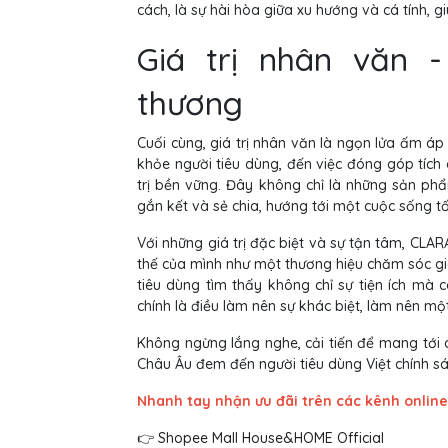
cách, là sự hài hòa giữa xu hướng và cá tính, g
Giá trị nhân văn 
thương
Cuối cùng, giá trị nhân văn là ngọn lửa ấm á
khỏe người tiêu dùng, đến việc đóng góp tích
trị bền vững. Đây không chỉ là những sản phẩ
gắn kết và sẻ chia, hướng tới một cuộc sống t
Với những giá trị đặc biệt và sự tận tâm, CLA
thế của mình như một thương hiệu chăm sóc g
tiêu dùng tìm thấy không chỉ sự tiện ích mà 
chính là điều làm nên sự khác biệt, làm nên mộ
Không ngừng lắng nghe, cải tiến để mang tới 
Châu Âu đem đến người tiêu dùng Việt chính sá
Nhanh tay nhận ưu đãi trên các kênh online
👉
Shopee Mall House&HOME Official