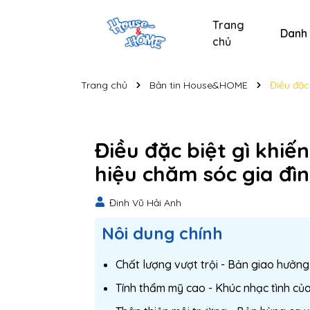
Trang
Danh
chủ
Sản phẩm chăm sóc xe
Sản phẩm chăm sóc cá nhân
Sản phẩm vệ sinh nhà cửa
Tẩy bồn cầu và nhà t
Nước lau kính C
Nước lau kính
Bộ s
Trang chủ
Bản tin House&HOME
Điều đặc
Điều đặc biệt gì khi
hiệu chăm sóc gia đì
Đinh Vũ Hải Anh
Nôi dung chính
Chất lượng vượt trội - Bản giao hưởng
Tính thẩm mỹ cao - Khúc nhạc tình của 