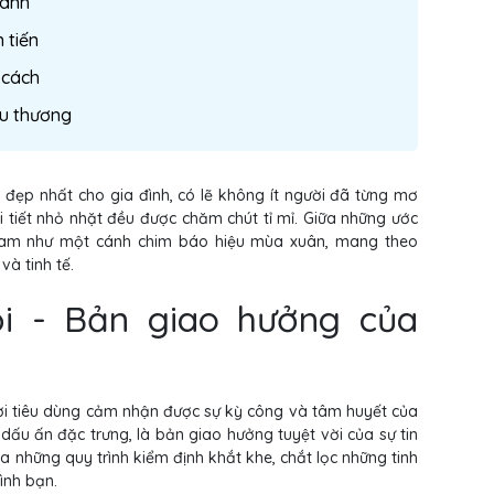
xanh
 tiến
 cách
êu thương
 đẹp nhất cho gia đình, có lẽ không ít người đã từng mơ
 tiết nhỏ nhặt đều được chăm chút tỉ mỉ. Giữa những ước
Nam như một cánh chim báo hiệu mùa xuân, mang theo
và tinh tế.
ội - Bản giao hưởng của
i tiêu dùng cảm nhận được sự kỳ công và tâm huyết của
 dấu ấn đặc trưng, là bản giao hưởng tuyệt vời của sự tin
a những quy trình kiểm định khắt khe, chắt lọc những tinh
ình bạn.