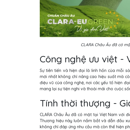
CLARA Châu Âu đã có mặt
Công nghệ ưu việt - V
Sự tiên tiến và hiện đại là linh hồn của mỗ
mới nhất không chỉ nâng cao hiệu suất mà còn
điệu vũ của công nghệ, nơi các yếu tố hiện đạ
mang lại sự tiện nghi và thoải mái cho cuộc số
Tính thời thượng - G
CLARA Châu Âu đã có mặt tại Việt Nam với đi
Thương hiệu này luôn nắm bắt và dẫn đầu x
không chỉ đáp ứng nhu cầu mà còn thể hiện pho