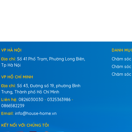
VP HÀ NỘI
DANH MỤ
Địa chỉ:
Số 41 Phố Trạm, Phường Long Biên,
Chăm sóc
Tp Hà Nội
Chăm sóc 
Chăm sóc
VP HỒ CHÍ MINH
Địa chỉ:
Số 43, Đường số 19, phường Bình
Trưng, Thành phố Hồ Chí Minh
Liên hệ:
0826030030
-
0325363986
-
0866582239
Email:
info@house-home.vn
KẾT NỐI VỚI CHÚNG TÔI