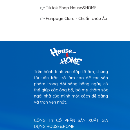
👉
Tiktok Shop House&HOME
👉
Fanpage Clara - Chuẩn châu Âu
Trên hành trình vun đắp tổ ấm, chúng
tôi luôn trăn trở làm sao để các sản
phẩm trong đời sống hằng ngày có
thể giúp các ông bố, bà mẹ chăm sóc
ngôi nhà của mình một cách dễ dàng
và trọn vẹn nhất.
CÔNG TY CỔ PHẦN SẢN XUẤT GIA
DỤNG HOUSE&HOME