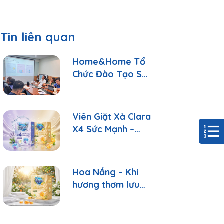
Tin liên quan
Home&Home Tổ
Chức Đào Tạo Sản
Phẩm: Hiểu Đúng
Để Tư Vấn Tốt
Hơn
Viên Giặt Xả Clara
X4 Sức Mạnh –
Sạch Sâu, Thơm
Lâu Chỉ Với 1 Viên
Hoa Nắng – Khi
hương thơm lưu
giữ những ngày
bình yên