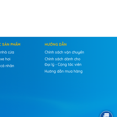
C SẢN PHẨM
HƯỚNG DẪN
 nhà cửa
Chính sách vận chuyển
xe hơi
Chính sách dành cho
Đại lý - Cộng tác viên
 cá nhân
Hướng dẫn mua hàng