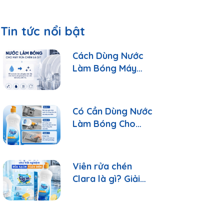
Tin tức nổi bật
Cách Dùng Nước
Làm Bóng Máy
Rửa Chén Clara
Đúng Cách
Có Cần Dùng Nước
Làm Bóng Cho
Máy Rửa Chén?
Viên rửa chén
Clara là gì? Giải
đáp 10 câu hỏi
thường gặp nhất