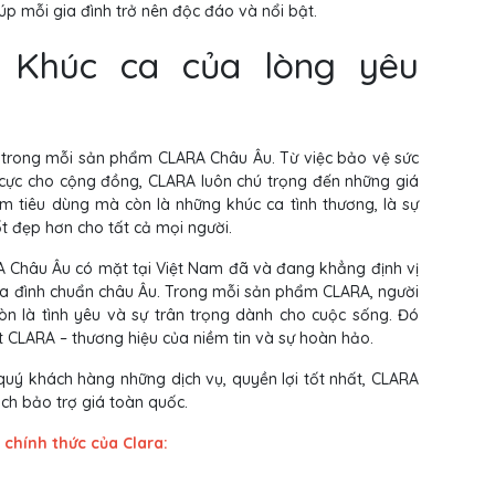
iúp mỗi gia đình trở nên độc đáo và nổi bật.
- Khúc ca của lòng yêu
p trong mỗi sản phẩm CLARA Châu Âu. Từ việc bảo vệ sức
 cực cho cộng đồng, CLARA luôn chú trọng đến những giá
m tiêu dùng mà còn là những khúc ca tình thương, là sự
ốt đẹp hơn cho tất cả mọi người.
RA Châu Âu có mặt tại Việt Nam đã và đang khẳng định vị
ia đình chuẩn châu Âu. Trong mỗi sản phẩm CLARA, người
còn là tình yêu và sự trân trọng dành cho cuộc sống. Đó
t CLARA – thương hiệu của niềm tin và sự hoàn hảo.
quý khách hàng những dịch vụ, quyền lợi tốt nhất, CLARA
ch bảo trợ giá toàn quốc.
 chính thức của Clara: