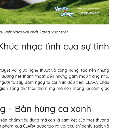
 Việt Nam với chất lượng vượt trội
húc nhạc tình của sự tinh
tuyệt vời giữa nghệ thuật và công năng, tạo nên những
g đường nét thanh thoát đến những gam màu trang nhã,
người ta say đắm ngay từ cái nhìn đầu tiên. CLARA Châu
gian sống thư thái, thẩm mỹ mà còn mang lại cảm giác
ng - Bản hùng ca xanh
 sản phẩm tiêu dùng mà còn là cam kết của một thương
n phẩm của CLARA được tạo ra với tiêu chí xanh, sạch, và