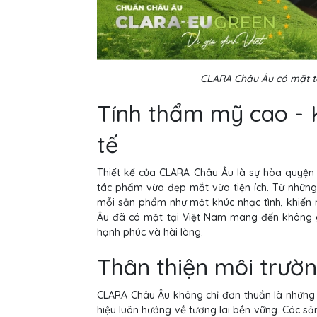
CLARA Châu Âu có mặt tại
Tính thẩm mỹ cao - K
tế
Thiết kế của CLARA Châu Âu là sự hòa quyện 
tác phẩm vừa đẹp mắt vừa tiện ích. Từ nhữn
mỗi sản phẩm như một khúc nhạc tình, khiến 
Âu đã có mặt tại Việt Nam mang đến không 
hạnh phúc và hài lòng.
Thân thiện môi trườ
CLARA Châu Âu không chỉ đơn thuần là những
hiệu luôn hướng về tương lai bền vững. Các sả