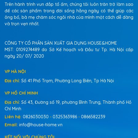
Trên hành trình vun đắp tổ ấm, chúng tôi luôn trăn trở làm sao
để các sản phẩm trong đời sống hằng ngày có thể giúp các
ông bố, bà mẹ chăm sóc ngôi nhà của mình một cách dễ dàng
và trọn vẹn nhất.
CÔNG TY CỔ PHẦN SẢN XUẤT GIA DỤNG HOUSE&HOME
MST: 0109274489 do Sở Kế hoạch và Đầu tư Tp. Hà Nội cấp
ngày 20/ 07/ 2020
VP HÀ NỘI
Địa chỉ:
Số 41 Phố Trạm, Phường Long Biên, Tp Hà Nội
VP HỒ CHÍ MINH
Địa chỉ:
Số 43, Đường số 19, phường Bình Trưng, Thành phố Hồ
Chí Minh
Liên hệ:
0826030030
-
0325363986
-
0866582239
Email:
info@house-home.vn
KẾT NỐI VỚI CHÚNG TÔI