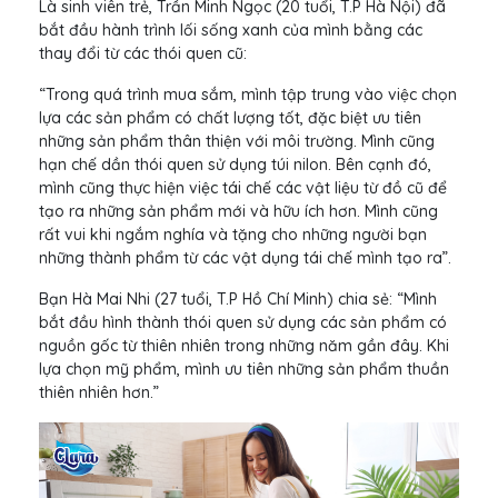
Là sinh viên trẻ, Trần Minh Ngọc (20 tuổi, T.P Hà Nội) đã
bắt đầu hành trình lối sống xanh của mình bằng các
thay đổi từ các thói quen cũ:
“Trong quá trình mua sắm, mình tập trung vào việc chọn
lựa các sản phẩm có chất lượng tốt, đặc biệt ưu tiên
những sản phẩm thân thiện với môi trường. Mình cũng
hạn chế dần thói quen sử dụng túi nilon. Bên cạnh đó,
mình cũng thực hiện việc tái chế các vật liệu từ đồ cũ để
tạo ra những sản phẩm mới và hữu ích hơn. Mình cũng
rất vui khi ngắm nghía và tặng cho những người bạn
những thành phẩm từ các vật dụng tái chế mình tạo ra”.
Bạn Hà Mai Nhi (27 tuổi, T.P Hồ Chí Minh) chia sẻ: “Mình
bắt đầu hình thành thói quen sử dụng các sản phẩm có
nguồn gốc từ thiên nhiên trong những năm gần đây. Khi
lựa chọn mỹ phẩm, mình ưu tiên những sản phẩm thuần
thiên nhiên hơn.”