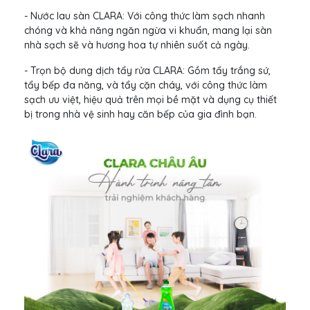
- Nước lau sàn CLARA: Với công thức làm sạch nhanh
chóng và khả năng ngăn ngừa vi khuẩn, mang lại sàn
nhà sạch sẽ và hương hoa tự nhiên suốt cả ngày.
- Trọn bộ dung dịch tẩy rửa CLARA: Gồm tẩy trắng sứ,
tẩy bếp đa năng, và tẩy cặn cháy, với công thức làm
sạch ưu việt, hiệu quả trên mọi bề mặt và dụng cụ thiết
bị trong nhà vệ sinh hay căn bếp của gia đình bạn.