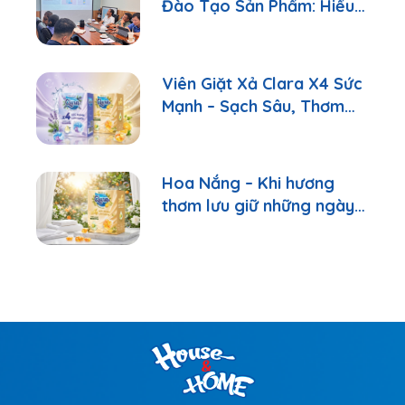
Đào Tạo Sản Phẩm: Hiểu
Đúng Để Tư Vấn Tốt Hơn
Viên Giặt Xả Clara X4 Sức
Mạnh – Sạch Sâu, Thơm
Lâu Chỉ Với 1 Viên
Hoa Nắng – Khi hương
thơm lưu giữ những ngày
bình yên