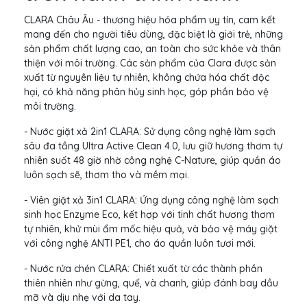
CLARA Châu Âu - thương hiệu hóa phẩm uy tín, cam kết
mang đến cho người tiêu dùng, đặc biệt là giới trẻ, những
sản phẩm chất lượng cao, an toàn cho sức khỏe và thân
thiện với môi trường. Các sản phẩm của Clara được sản
xuất từ nguyên liệu tự nhiên, không chứa hóa chất độc
hại, có khả năng phân hủy sinh học, góp phần bảo vệ
môi trường.
- Nước giặt xả 2in1 CLARA: Sử dụng công nghệ làm sạch
sâu đa tầng Ultra Active Clean 4.0, lưu giữ hương thơm tự
nhiên suốt 48 giờ nhờ công nghệ C-Nature, giúp quần áo
luôn sạch sẽ, thơm tho và mềm mại.
- Viên giặt xả 3in1 CLARA: Ứng dụng công nghệ làm sạch
sinh học Enzyme Eco, kết hợp với tinh chất hương thơm
tự nhiên, khử mùi ẩm mốc hiệu quả, và bảo vệ máy giặt
với công nghệ ANTI PE1, cho áo quần luôn tươi mới.
- Nước rửa chén CLARA: Chiết xuất từ các thành phần
thiên nhiên như gừng, quế, và chanh, giúp đánh bay dầu
mỡ và dịu nhẹ với da tay.