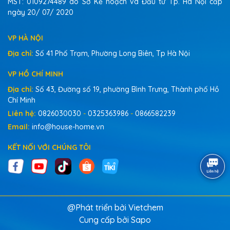
MST: 0109274489 do Sở Kế hoạch và Đầu tư Tp. Hà Nội cấp
ngày 20/ 07/ 2020
VP HÀ NỘI
Địa chỉ:
Số 41 Phố Trạm, Phường Long Biên, Tp Hà Nội
VP HỒ CHÍ MINH
Địa chỉ:
Số 43, Đường số 19, phường Bình Trưng, Thành phố Hồ
Chí Minh
Liên hệ:
0826030030
-
0325363986
-
0866582239
Email:
info@house-home.vn
KẾT NỐI VỚI CHÚNG TÔI
@Phát triển bởi Vietchem
Cung cấp bởi
Sapo