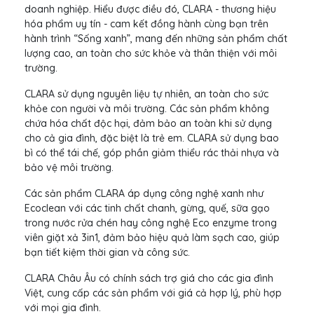
doanh nghiệp. Hiểu được điều đó, CLARA - thương hiệu
hóa phẩm uy tín - cam kết đồng hành cùng bạn trên
hành trình “Sống xanh”, mang đến những sản phẩm chất
lượng cao, an toàn cho sức khỏe và thân thiện với môi
trường.
CLARA sử dụng nguyên liệu tự nhiên, an toàn cho sức
khỏe con người và môi trường. Các sản phẩm không
chứa hóa chất độc hại, đảm bảo an toàn khi sử dụng
cho cả gia đình, đặc biệt là trẻ em. CLARA sử dụng bao
bì có thể tái chế, góp phần giảm thiểu rác thải nhựa và
bảo vệ môi trường.
Các sản phẩm CLARA áp dụng công nghệ xanh như
Ecoclean với các tinh chất chanh, gừng, quế, sữa gạo
trong nước rửa chén hay công nghệ Eco enzyme trong
viên giặt xả 3in1, đảm bảo hiệu quả làm sạch cao, giúp
bạn tiết kiệm thời gian và công sức.
CLARA Châu Âu có chính sách trợ giá cho các gia đình
Việt, cung cấp các sản phẩm với giá cả hợp lý, phù hợp
với mọi gia đình.