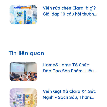
Viên rửa chén Clara là gì?
Giải đáp 10 câu hỏi thường
gặp nhất
Tin liên quan
Home&Home Tổ Chức
Đào Tạo Sản Phẩm: Hiểu
Đúng Để Tư Vấn Tốt Hơn
Viên Giặt Xả Clara X4 Sức
Mạnh – Sạch Sâu, Thơm
Lâu Chỉ Với 1 Viên