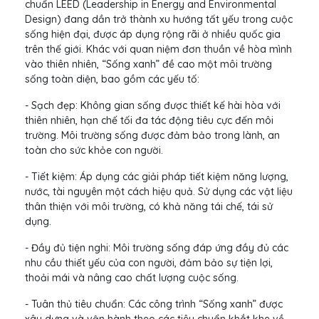
chuẩn LEED (Leadership in Energy and Environmental
Design) đang dần trở thành xu hướng tất yếu trong cuộc
sống hiện đại, được áp dụng rộng rãi ở nhiều quốc gia
trên thế giới. Khác với quan niệm đơn thuần về hòa mình
vào thiên nhiên, “Sống xanh” đề cao một môi trường
sống toàn diện, bao gồm các yếu tố:
- Sạch đẹp: Không gian sống được thiết kế hài hòa với
thiên nhiên, hạn chế tối đa tác động tiêu cực đến môi
trường. Môi trường sống được đảm bảo trong lành, an
toàn cho sức khỏe con người.
- Tiết kiệm: Áp dụng các giải pháp tiết kiệm năng lượng,
nước, tài nguyên một cách hiệu quả. Sử dụng các vật liệu
thân thiện với môi trường, có khả năng tái chế, tái sử
dụng.
- Đầy đủ tiện nghi: Môi trường sống đáp ứng đầy đủ các
nhu cầu thiết yếu của con người, đảm bảo sự tiện lợi,
thoải mái và nâng cao chất lượng cuộc sống.
- Tuân thủ tiêu chuẩn: Các công trình “Sống xanh” được