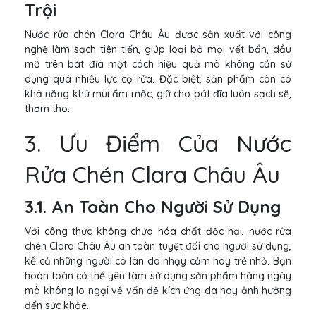
Trội
Nước rửa chén Clara Châu Âu được sản xuất với công
nghệ làm sạch tiên tiến, giúp loại bỏ mọi vết bẩn, dầu
mỡ trên bát đĩa một cách hiệu quả mà không cần sử
dụng quá nhiều lực cọ rửa. Đặc biệt, sản phẩm còn có
khả năng khử mùi ẩm mốc, giữ cho bát đĩa luôn sạch sẽ,
thơm tho.
3. Ưu Điểm Của Nước
Rửa Chén Clara Châu Âu
3.1. An Toàn Cho Người Sử Dụng
Với công thức không chứa hóa chất độc hại, nước rửa
chén Clara Châu Âu an toàn tuyệt đối cho người sử dụng,
kể cả những người có làn da nhạy cảm hay trẻ nhỏ. Bạn
hoàn toàn có thể yên tâm sử dụng sản phẩm hàng ngày
mà không lo ngại về vấn đề kích ứng da hay ảnh hưởng
đến sức khỏe.