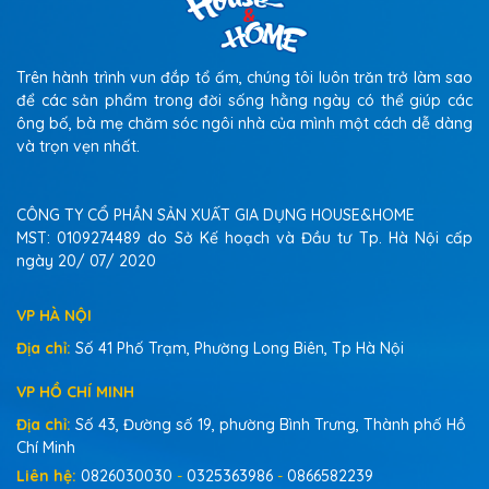
Trên hành trình vun đắp tổ ấm, chúng tôi luôn trăn trở làm sao
để các sản phẩm trong đời sống hằng ngày có thể giúp các
ông bố, bà mẹ chăm sóc ngôi nhà của mình một cách dễ dàng
và trọn vẹn nhất.
CÔNG TY CỔ PHẦN SẢN XUẤT GIA DỤNG HOUSE&HOME
MST: 0109274489 do Sở Kế hoạch và Đầu tư Tp. Hà Nội cấp
ngày 20/ 07/ 2020
VP HÀ NỘI
Địa chỉ:
Số 41 Phố Trạm, Phường Long Biên, Tp Hà Nội
VP HỒ CHÍ MINH
Địa chỉ:
Số 43, Đường số 19, phường Bình Trưng, Thành phố Hồ
Chí Minh
Liên hệ:
0826030030
-
0325363986
-
0866582239