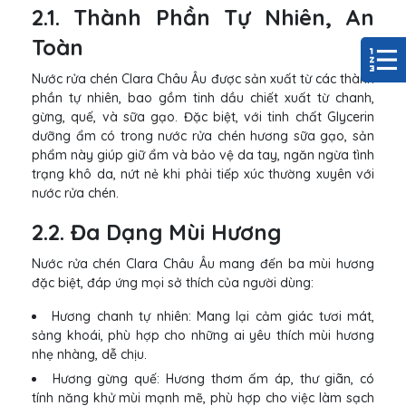
2.1. Thành Phần Tự Nhiên, An
Toàn
Nước rửa chén Clara Châu Âu được sản xuất từ các thành
phần tự nhiên, bao gồm tinh dầu chiết xuất từ chanh,
gừng, quế, và sữa gạo. Đặc biệt, với tinh chất Glycerin
dưỡng ẩm có trong nước rửa chén hương sữa gạo, sản
phẩm này giúp giữ ẩm và bảo vệ da tay, ngăn ngừa tình
trạng khô da, nứt nẻ khi phải tiếp xúc thường xuyên với
nước rửa chén.
2.2. Đa Dạng Mùi Hương
Nước rửa chén Clara Châu Âu mang đến ba mùi hương
đặc biệt, đáp ứng mọi sở thích của người dùng:
Hương chanh tự nhiên: Mang lại cảm giác tươi mát,
sảng khoái, phù hợp cho những ai yêu thích mùi hương
nhẹ nhàng, dễ chịu.
Hương gừng quế: Hương thơm ấm áp, thư giãn, có
tính năng khử mùi mạnh mẽ, phù hợp cho việc làm sạch