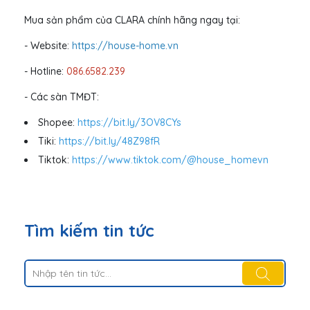
Mua sản phẩm của CLARA chính hãng ngay tại:
- Website:
https://house-home.vn
- Hotline:
086.6582.239
- Các sàn TMĐT:
Shopee:
https://bit.ly/3OV8CYs
Tiki:
https://bit.ly/48Z98fR
Tiktok:
https://www.tiktok.com/@house_homevn
Tìm kiếm tin tức