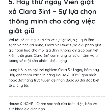
5. Hãy thử ngay Viên giặt
xả Clara 3in1 – Sự lựa chọn
thông minh cho công việc
giặt giũ
Với tất cả những ưu điểm về sự tiện lợi, hiệu quả làm
sạch và tính đa năng, Clara 3in1 thực sự là giải pháp giặt
giũ hoàn hảo cho mọi gia đình. Không chỉ giúp bạn tiết
kiệm thời gian, Clara 3in1 còn mang lại sự an tâm và tin
tưởng về một sản phẩm chất lượng.
Đừng bỏ lỡ cơ hội trải nghiệm Clara 3in1 ngay hôm nay!
Hãy ghé thăm các cửa hàng House & HOME gần nhất
hoặc đặt hàng trực tuyến để nhận được ưu đãi đặc biệt
từ chúng tôi.
_______________________________________
House & HOME - Chăm sóc nhà cửa toàn diện, bảo vệ
sức khỏe gia đình bạn!