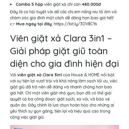
Combo 5 hộp
viên giặt xả chỉ còn
480.000đ
Đây là cơ hội tuyệt vời để các chị em nâng niu tổ ấm và
chăm sóc gia đình một cách dễ dàng hơn bao giờ hết!
👉
Mua ngay tại đây
:
https://bit.ly/3OV8CYs
Viên giặt xả Clara 3in1 –
Giải pháp giặt giũ toàn
diện cho gia đình hiện đại
Với
viên giặt xả Clara 3in1
của House & HOME nổi bật
với sự tiện lợi vượt trội và khả năng làm sạch tối ưu, việc
giặt giũ đã trở nên dễ dàng và nhanh chóng hơn bao
giờ hết. Chỉ một viên giặt nhỏ gọn, bạn đã có thể giải
quyết cả ba công đoạn: giặt sạch, xả vải, và bảo vệ
quần áo. Đây chính là lựa chọn hoàn hảo cho những ai
yêu thích sự gọn gàng, tiện lợi và hiệu quả cao trong
công việc giặt giũ.