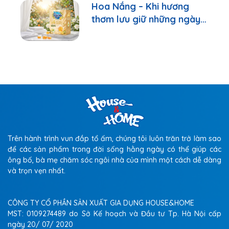
Hoa Nắng – Khi hương
thơm lưu giữ những ngày
bình yên
Trên hành trình vun đắp tổ ấm, chúng tôi luôn trăn trở làm sao
để các sản phẩm trong đời sống hằng ngày có thể giúp các
ông bố, bà mẹ chăm sóc ngôi nhà của mình một cách dễ dàng
và trọn vẹn nhất.
CÔNG TY CỔ PHẦN SẢN XUẤT GIA DỤNG HOUSE&HOME
MST: 0109274489 do Sở Kế hoạch và Đầu tư Tp. Hà Nội cấp
ngày 20/ 07/ 2020