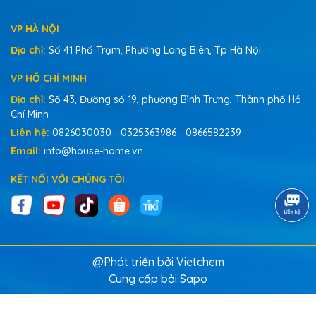
VP HÀ NỘI
Địa chỉ:
Số 41 Phố Trạm, Phường Long Biên, Tp Hà Nội
VP HỒ CHÍ MINH
Địa chỉ:
Số 43, Đường số 19, phường Bình Trưng, Thành phố Hồ
Chí Minh
Liên hệ:
0826030030
-
0325363986
-
0866582239
Email:
info@house-home.vn
KẾT NỐI VỚI CHÚNG TÔI
@Phát triển bởi Vietchem
Cung cấp bởi
Sapo