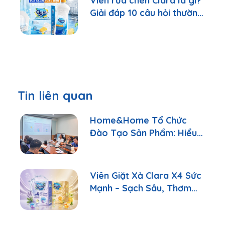
Viên rửa chén Clara là gì?
Giải đáp 10 câu hỏi thường
gặp nhất
Tin liên quan
Home&Home Tổ Chức
Đào Tạo Sản Phẩm: Hiểu
Đúng Để Tư Vấn Tốt Hơn
Viên Giặt Xả Clara X4 Sức
Mạnh – Sạch Sâu, Thơm
Lâu Chỉ Với 1 Viên