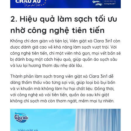
2. Hiệu quả làm sạch tối ưu
nhờ công nghệ tiên tiến
Không chỉ đơn giản và tiện lợi, Viên giặt xả Clara 3in1 còn
được đánh giá cao về khả năng làm sạch vượt trội. Với
công nghệ tiên tiến, chỉ một viên nhỏ gọn, mọi vết bẩn sẽ
bị đánh bay một cách hiệu quả, giúp quần áo sạch sâu
và lưu lại hương thơm dịu nhẹ dài lâu.
Thành phần làm sạch trong viên giặt xả Clara 3in1 dễ
dàng thẩm thấu vào từng sợi vải, giúp loại bỏ bụi bẩn
và vi khuẩn mà không làm hư hại chất liệu. Đồng thời,
với công nghệ xả vải tiên tiến, quần áo sau khi giặt
không chỉ sạch mà còn thơm ngát, mềm mại tự nhiên.