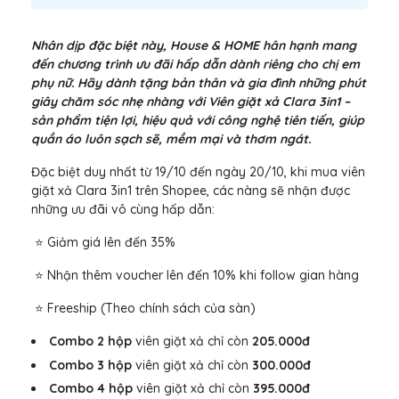
Nhân dịp đặc biệt này, House & HOME hân hạnh mang
đến chương trình ưu đãi hấp dẫn dành riêng cho chị em
phụ nữ. Hãy dành tặng bản thân và gia đình những phút
giây chăm sóc nhẹ nhàng với Viên giặt xả Clara 3in1 –
sản phẩm tiện lợi, hiệu quả với công nghệ tiên tiến, giúp
quần áo luôn sạch sẽ, mềm mại và thơm ngát.
Đặc biệt duy nhất từ 19/10 đến ngày 20/10, khi mua viên
giặt xả Clara 3in1 trên Shopee, các nàng sẽ nhận được
những ưu đãi vô cùng hấp dẫn:
⭐ Giảm giá lên đến 35%
⭐ Nhận thêm voucher lên đến 10% khi follow gian hàng
⭐ Freeship (Theo chính sách của sàn)
Combo 2 hộp
viên giặt xả chỉ còn
205.000đ
Combo 3 hộp
viên giặt xả chỉ còn
300.000đ
Combo 4 hộp
viên giặt xả chỉ còn
395.000đ