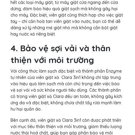
hết các loại máy giặt, từ máy giặt cửa ngang đến cửa
đứng, đảm bảo hiệu quả giặt sạch mà không gây hại
cho máy. Đặc biệt, viên giặt cũng thích hợp cho việc giặt
tay – chỉ cần hoà tan viên giặt vào nước, bạn có thể dễ
dàng xử lý những mẻ giặt nhỏ mà không cần bột giặt
hay nước xả riêng biệt.
4. Bảo vệ sợi vải và thân
thiện với môi trường
Với công thức làm sạch đặc biệt và thành phần Enzyme
tự nhiên của viên giặt xả Clara 3in1 không chỉ tập trung
vào hiệu quả làm sạch mà còn chú trọng đến việc bảo
vệ sợi vải và sức khỏe người tiêu dùng. Các thành phần
có trong viên giặt xả Clara đều an toàn, không gây kích
ứng da và đặc biệt, không chứa chất tẩy rửa mạnh làm
hư hại quần áo.
Bên cạnh đó, viên giặt xả Clara 3in1 còn được phát triển
với mục tiêu thân thiện với môi trường, giảm thiểu lượng
nước thải hoá chất, giúp bạn góp phần bảo vệ môi