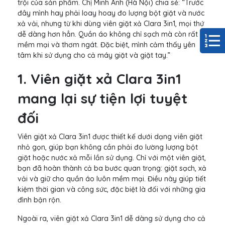
trội của sản phẩm. Chị Minh Anh (Hà Nội) chia sẻ: “Trước
đây mình hay phải loay hoay đo lượng bột giặt và nước
xả vải, nhưng từ khi dùng viên giặt xả Clara 3in1, mọi thứ
dễ dàng hơn hẳn. Quần áo không chỉ sạch mà còn rất
mềm mại và thơm ngát. Đặc biệt, mình cảm thấy yên
tâm khi sử dụng cho cả máy giặt và giặt tay.”
1. Viên giặt xả Clara 3in1
mang lại sự tiện lợi tuyệt
đối
Viên giặt xả Clara 3in1 được thiết kế dưới dạng viên giặt
nhỏ gọn, giúp bạn không cần phải đo lường lượng bột
giặt hoặc nước xả mỗi lần sử dụng. Chỉ với một viên giặt,
bạn đã hoàn thành cả ba bước quan trọng: giặt sạch, xả
vải và giữ cho quần áo luôn mềm mại. Điều này giúp tiết
kiệm thời gian và công sức, đặc biệt là đối với những gia
đình bận rộn.
Ngoài ra, viên giặt xả Clara 3in1 dễ dàng sử dụng cho cả