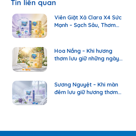
Tin liên quan
Viên Giặt Xả Clara X4 Sức
Mạnh – Sạch Sâu, Thơm
Lâu Chỉ Với 1 Viên
Hoa Nắng – Khi hương
thơm lưu giữ những ngày
bình yên
Sương Nguyệt – Khi màn
đêm lưu giữ hương thơm
của sự bình yên