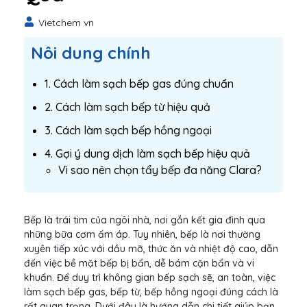
Vietchem vn
Nôi dung chính
1. Cách làm sạch bếp gas đúng chuẩn
2. Cách làm sạch bếp từ hiệu quả
3. Cách làm sạch bếp hồng ngoại
4. Gợi ý dung dịch làm sạch bếp hiệu quả
Vì sao nên chọn tẩy bếp đa năng Clara?
Bếp là trái tim của ngôi nhà, nơi gắn kết gia đình qua
những bữa cơm ấm áp. Tuy nhiên, bếp là nơi thường
xuyên tiếp xúc với dầu mỡ, thức ăn và nhiệt độ cao, dẫn
đến việc bề mặt bếp bị bẩn, dễ bám cặn bẩn và vi
khuẩn. Để duy trì không gian bếp sạch sẽ, an toàn, việc
làm sạch bếp gas, bếp từ, bếp hồng ngoại đúng cách là
rất quan trọng. Dưới đây là hướng dẫn chi tiết giúp bạn