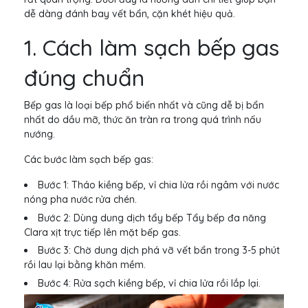
dễ dàng đánh bay vết bẩn, cặn khét hiệu quả.
1. Cách làm sạch bếp gas
đúng chuẩn
Bếp gas là loại bếp phổ biến nhất và cũng dễ bị bẩn
nhất do dầu mỡ, thức ăn tràn ra trong quá trình nấu
nướng.
Các bước làm sạch bếp gas:
Bước 1: Tháo kiềng bếp, vỉ chia lửa rồi ngâm với nước
nóng pha nước rửa chén.
Bước 2: Dùng dung dịch tẩy bếp Tẩy bếp đa năng
Clara xịt trực tiếp lên mặt bếp gas.
Bước 3: Chờ dung dịch phá vỡ vết bẩn trong 3-5 phút
rồi lau lại bằng khăn mềm.
Bước 4: Rửa sạch kiềng bếp, vỉ chia lửa rồi lắp lại.