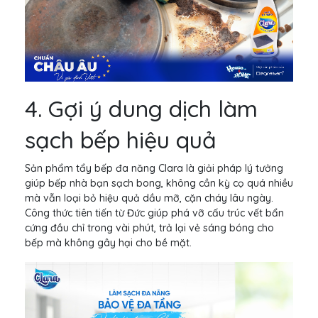
4. Gợi ý dung dịch làm
sạch bếp hiệu quả
Sản phẩm tẩy bếp đa năng Clara là giải pháp lý tưởng
giúp bếp nhà bạn sạch bong, không cần kỳ cọ quá nhiều
mà vẫn loại bỏ hiệu quả dầu mỡ, cặn cháy lâu ngày.
Công thức tiên tiến từ Đức giúp phá vỡ cấu trúc vết bẩn
cứng đầu chỉ trong vài phút, trả lại vẻ sáng bóng cho
bếp mà không gây hại cho bề mặt.