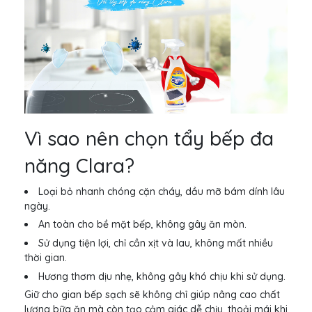
Vì sao nên chọn tẩy bếp đa
năng Clara?
Loại bỏ nhanh chóng cặn cháy, dầu mỡ bám dính lâu
ngày.
An toàn cho bề mặt bếp, không gây ăn mòn.
Sử dụng tiện lợi, chỉ cần xịt và lau, không mất nhiều
thời gian.
Hương thơm dịu nhẹ, không gây khó chịu khi sử dụng.
Giữ cho gian bếp sạch sẽ không chỉ giúp nâng cao chất
lượng bữa ăn mà còn tạo cảm giác dễ chịu, thoải mái khi