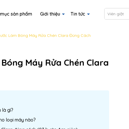
 mục sản phẩm
Giới thiệu
Tin tức
Liên hệ
Các
ắm Clara
lara hương bạc hà
 Clara hương trà xanh
ản phẩm Antislip - Chống trơn trượt
Nước giặt siêu sạch 5Kg
Nước giặt siêu sạch 9,5Kg
Tẩy bồn cầu hương bạc hà 5Kg
Tẩy bồn cầu hương bạc hà 9,5Kg
Tẩy đa năng hương quế 5Kg
Tẩy đa năng hương quế 9,5Kg
Lau sàn hương hoa ly 9.5Kg
Lau sàn hương hoa ly 5Kg
Rửa chén hương chanh 9.5Kg
Rửa chén hương chanh 5Kg
Dung dịch tẩy trắng sứ Clara
Siêu tẩy cặn cháy và dầu mỡ Clara
ước Làm Bóng Máy Rửa Chén Clara Đúng Cách
 Bóng Máy Rửa Chén Clara
là gì?
ho loại máy nào?