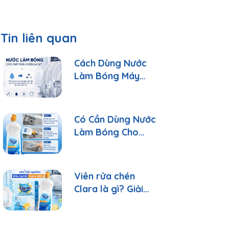
Tin liên quan
Cách Dùng Nước
Làm Bóng Máy
Rửa Chén Clara
Đúng Cách
Có Cần Dùng Nước
Làm Bóng Cho
Máy Rửa Chén?
Viên rửa chén
Clara là gì? Giải
đáp 10 câu hỏi
thường gặp nhất