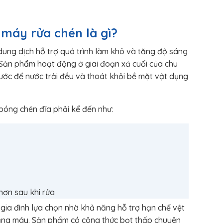
máy rửa chén là gì?
ung dịch hỗ trợ quá trình làm khô và tăng độ sáng
Sản phẩm hoạt động ở giai đoạn xả cuối của chu
ước để nước trải đều và thoát khỏi bề mặt vật dụng
bóng chén đĩa phải kể đến như:
hơn sau khi rửa
gia đình lựa chọn nhờ khả năng hỗ trợ hạn chế vệt
bằng máy. Sản phẩm có công thức bọt thấp chuyên