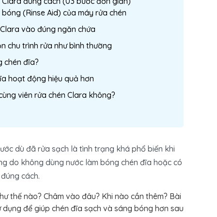
 Clara đúng cách (03 bước đơn giản)
bóng (Rinse Aid) của máy rửa chén
 Clara vào đúng ngăn chứa
 chu trình rửa như bình thường
 chén đĩa?
ĩa hoạt động hiệu quả hơn
cùng viên rửa chén Clara không?
ước dù đã rửa sạch là tình trạng khá phổ biến khi
ng do không dùng nước làm bóng chén đĩa hoặc có
 đúng cách.
hư thế nào? Châm vào đâu? Khi nào cần thêm? Bài
sử dụng để giúp chén đĩa sạch và sáng bóng hơn sau