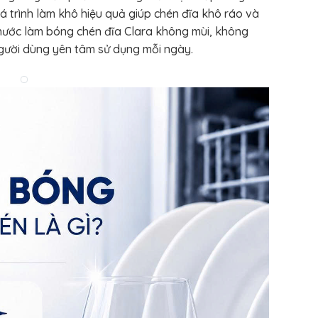
á trình làm khô hiệu quả giúp chén đĩa khô ráo và
 nước làm bóng chén đĩa Clara không mùi, không
gười dùng yên tâm sử dụng mỗi ngày.