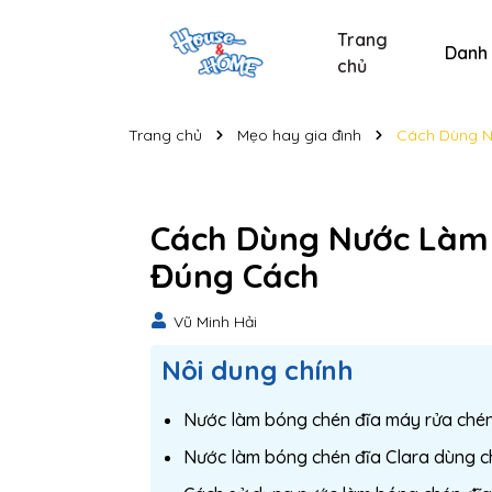
Trang
Danh
chủ
Sản phẩm chăm sóc xe
Sản phẩm chăm sóc cá nhân
Sản phẩm vệ sinh nhà cửa
Tẩy bồn cầu và nhà t
Nước lau kính C
Nước lau kính
Bộ s
Trang chủ
Mẹo hay gia đình
Cách Dùng N
Cách Dùng Nước Làm
Đúng Cách
Vũ Minh Hải
Nôi dung chính
Nước làm bóng chén đĩa máy rửa chén 
Nước làm bóng chén đĩa Clara dùng c