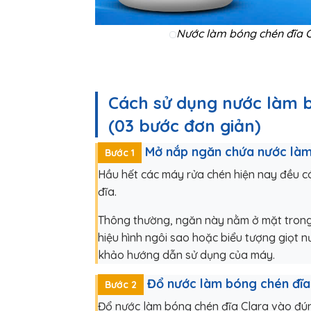
Nước làm bóng chén đĩa C
Cách sử dụng nước làm 
(03 bước đơn giản)
Mở nắp ngăn chứa nước làm 
Bước 1
Hầu hết các máy rửa chén hiện nay đều c
đĩa.
Thông thường, ngăn này nằm ở mặt trong
hiệu hình ngôi sao hoặc biểu tượng giọt n
khảo hướng dẫn sử dụng của máy.
Đổ nước làm bóng chén đĩa
Bước 2
Đổ nước làm bóng chén đĩa Clara vào đú