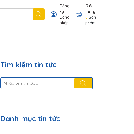
Đăng
Giỏ
ký
hàng
 nhãn hiệu chúng tôi có
Thông tin khách hàng
Đăng
0
Sản
nhập
phẩm
Tìm kiếm tin tức
Danh mục tin tức