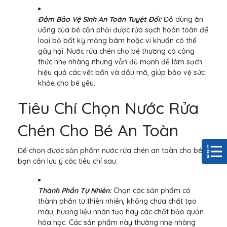
Đảm Bảo Vệ Sinh An Toàn Tuyệt Đối:
Đồ dùng ăn
uống của bé cần phải được rửa sạch hoàn toàn để
loại bỏ bất kỳ mảng bám hoặc vi khuẩn có thể
gây hại. Nước rửa chén cho bé thường có công
thức nhẹ nhàng nhưng vẫn đủ mạnh để làm sạch
hiệu quả các vết bẩn và dầu mỡ, giúp bảo vệ sức
khỏe cho bé yêu.
Tiêu Chí Chọn Nước Rửa
Chén Cho Bé An Toàn
Để chọn được sản phẩm nước rửa chén an toàn cho bé,
bạn cần lưu ý các tiêu chí sau:
Thành Phần Tự Nhiên:
Chọn các sản phẩm có
thành phần từ thiên nhiên, không chứa chất tạo
màu, hương liệu nhân tạo hay các chất bảo quản
hóa học. Các sản phẩm này thường nhẹ nhàng