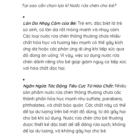
Tại sao cần chọn lựa kĩ Nước rửa chén cho bé?
Làn Da Nhạy Cảm của Bé:
Trẻ em, đặc biệt là trẻ
sơ sinh, có làn da rất mỏng manh và nhạy cảm.
Các loại nước rửa chén thông thường chứa nhiều
chất hóa học và hương liệu mạnh có thể gây kích
ứng da hoặc các phản ứng dị ứng khi tiếp xúc qua
đồ dùng ăn uống. Vì vậy, việc sử dụng nước rửa
chén dành riêng cho bé giúp giảm nguy cơ tiếp xúc
với hóa chất độc hại.
Ngăn Ngừa Tác Động Tiêu Cực Từ Hóa Chất:
Nhiều
sản phẩm nước rửa chén thông thường chứa các
thành phần hóa học mạnh như sulfate, parabens,
phthalates, và chất bảo quản. Các chất này có thể
để lại dư lượng trên bề mặt đồ dùng, từ đó gây hại
cho bé khi sử dụng. Nước rửa chén cho bé thường
được thiết kế đặc biệt để dễ dàng rửa sạch, không
để lại dư lượng, và không gây hại cho bé.