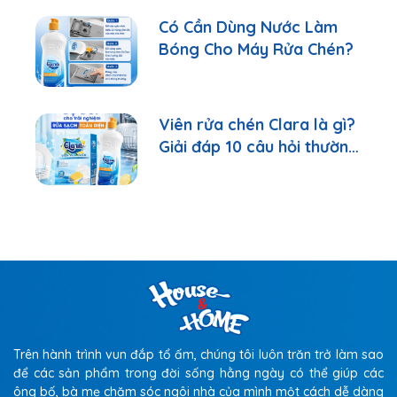
Có Cần Dùng Nước Làm
Bóng Cho Máy Rửa Chén?
Viên rửa chén Clara là gì?
Giải đáp 10 câu hỏi thường
gặp nhất
Trên hành trình vun đắp tổ ấm, chúng tôi luôn trăn trở làm sao
để các sản phẩm trong đời sống hằng ngày có thể giúp các
ông bố, bà mẹ chăm sóc ngôi nhà của mình một cách dễ dàng