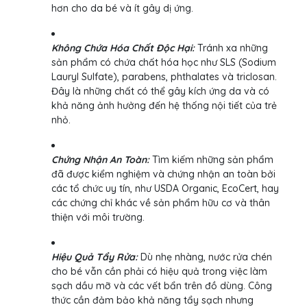
hơn cho da bé và ít gây dị ứng.
Không Chứa Hóa Chất Độc Hại:
Tránh xa những
sản phẩm có chứa chất hóa học như SLS (Sodium
Lauryl Sulfate), parabens, phthalates và triclosan.
Đây là những chất có thể gây kích ứng da và có
khả năng ảnh hưởng đến hệ thống nội tiết của trẻ
nhỏ.
Chứng Nhận An Toàn:
Tìm kiếm những sản phẩm
đã được kiểm nghiệm và chứng nhận an toàn bởi
các tổ chức uy tín, như USDA Organic, EcoCert, hay
các chứng chỉ khác về sản phẩm hữu cơ và thân
thiện với môi trường.
Hiệu Quả Tẩy Rửa:
Dù nhẹ nhàng, nước rửa chén
cho bé vẫn cần phải có hiệu quả trong việc làm
sạch dầu mỡ và các vết bẩn trên đồ dùng. Công
thức cần đảm bảo khả năng tẩy sạch nhưng