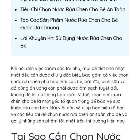
Tiêu Chí Chọn Nước Rửa Chén Cho Bé An Toàn
Top Các Sản Phẩm Nước Rửa Chén Cho Bé
Được Ưa Chuộng
Lời Khuyên Khi Sử Dụng Nước Rửa Chén Cho
Bé
Khi nói đến việc chăm sóc trẻ nhỏ, mọi chi tiết nhỏ nhặt
nhất đều cần được chú ý đặc biệt, bao gồm cả việc chọn
nước rửa chén phù hợp. Với các bé, bát đĩa, bình sữa và
đồ dùng ăn uống cần phải được làm sạch tuyệt đối,
không để lại dư lượng hóa chất. Vì thế, chọn nước rửa
chén cho bé là một yếu tố quan trọng để bảo vệ sức
khỏe của con bạn. Bài viết này sẽ giúp bạn hiểu rõ hơn
về các tiêu chí để chọn nước rửa chén an toàn cho bé và
gợi ý những sản phẩm tốt nhất trên thị trường hiện nay.
Tại Sao Cần Chọn Nước