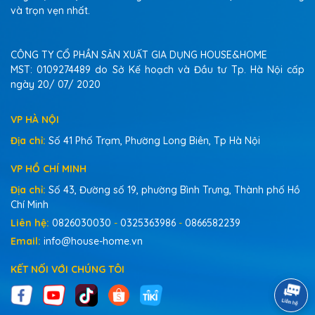
và trọn vẹn nhất.
CÔNG TY CỔ PHẦN SẢN XUẤT GIA DỤNG HOUSE&HOME
MST: 0109274489 do Sở Kế hoạch và Đầu tư Tp. Hà Nội cấp
ngày 20/ 07/ 2020
VP HÀ NỘI
Địa chỉ:
Số 41 Phố Trạm, Phường Long Biên, Tp Hà Nội
VP HỒ CHÍ MINH
Địa chỉ:
Số 43, Đường số 19, phường Bình Trưng, Thành phố Hồ
Chí Minh
Liên hệ:
0826030030
-
0325363986
-
0866582239
Email:
info@house-home.vn
KẾT NỐI VỚI CHÚNG TÔI