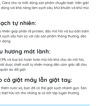
o, Clara cho ra mắt dòng sản phẩm chuyên biệt: Viên giặt
ận động với khả năng làm sạch sâu, khử khuẩn và khử mùi
ạch tự nhiên:
ự nhiên giúp phân rã protein, dầu mồ hôi và bụi bẩn bám
ặt sạch sâu hơn so với các sản phẩm thông thường, đặc
n động.
ưu hương mát lành:
9% và loại bỏ hoàn toàn mùi hôi khó chịu do mồ hôi,
t được chiết xuất tự nhiên mang đến cảm giác dễ chịu
 quần áo đã giặt.
ợp cả giặt máy lẫn giặt tay:
 thêm nước xả, bạn đã có thể giặt sạch nhanh gọn. Sản
biệt hữu ích cho những ai có lịch tập luyện thường