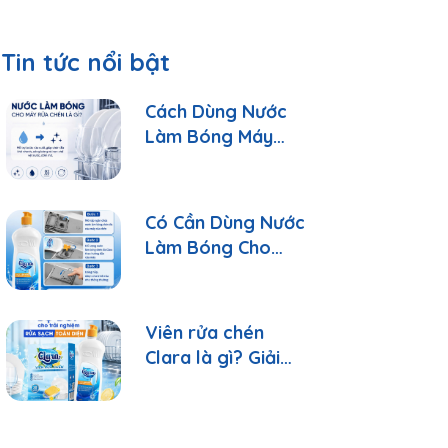
Tin tức nổi bật
Cách Dùng Nước
Làm Bóng Máy
Rửa Chén Clara
Đúng Cách
Có Cần Dùng Nước
Làm Bóng Cho
Máy Rửa Chén?
Viên rửa chén
Clara là gì? Giải
đáp 10 câu hỏi
thường gặp nhất