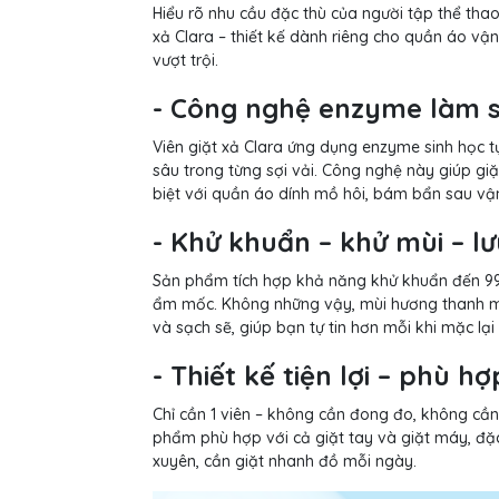
Hiểu rõ nhu cầu đặc thù của người tập thể tha
xả Clara – thiết kế dành riêng cho quần áo v
vượt trội.
- Công nghệ enzyme làm s
Viên giặt xả Clara ứng dụng enzyme sinh học t
sâu trong từng sợi vải. Công nghệ này giúp gi
biệt với quần áo dính mồ hôi, bám bẩn sau vậ
- Khử khuẩn – khử mùi – l
Sản phẩm tích hợp khả năng khử khuẩn đến 99,
ẩm mốc. Không những vậy, mùi hương thanh má
và sạch sẽ, giúp bạn tự tin hơn mỗi khi mặc lại
- Thiết kế tiện lợi – phù h
Chỉ cần 1 viên – không cần đong đo, không cần
phẩm phù hợp với cả giặt tay và giặt máy, đặc 
xuyên, cần giặt nhanh đồ mỗi ngày.