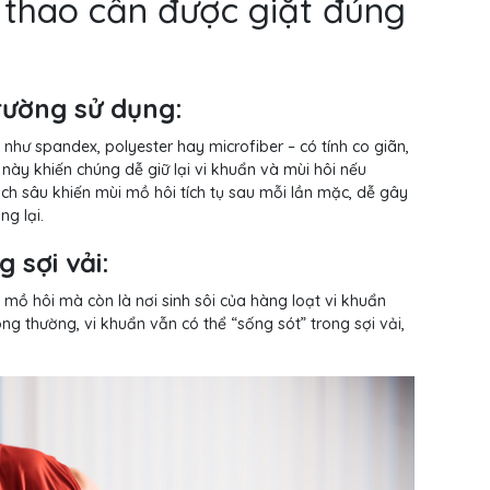
ể thao cần được giặt đúng
rường sử dụng:
như spandex, polyester hay microfiber – có tính co giãn,
 này khiến chúng dễ giữ lại vi khuẩn và mùi hôi nếu
ch sâu khiến mùi mồ hôi tích tụ sau mỗi lần mặc, dễ gây
ng lại.
 sợi vải:
mồ hôi mà còn là nơi sinh sôi của hàng loạt vi khuẩn
ng thường, vi khuẩn vẫn có thể “sống sót” trong sợi vải,