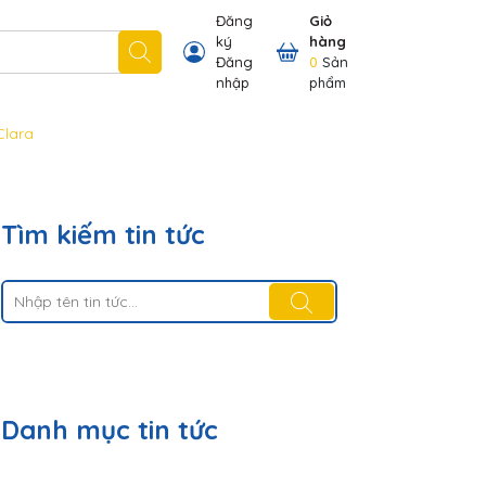
Đăng
Giỏ
ký
hàng
 nhãn hiệu chúng tôi có
Thông tin khách hàng
Đăng
0
Sản
nhập
phẩm
Clara
Tìm kiếm tin tức
Danh mục tin tức