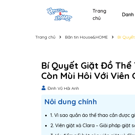
Trang
Danh
chủ
Sản phẩm chăm sóc xe
Sản phẩm chăm sóc cá nhân
Sản phẩm vệ sinh nhà cửa
Tẩy bồn cầu và nhà t
Nước lau kính C
Nước lau kính
Bộ s
Trang chủ
Bản tin House&HOME
Bí Quyết
Bí Quyết Giặt Đồ Th
Còn Mùi Hôi Với Viên 
Đinh Vũ Hải Anh
Nôi dung chính
1. Vì sao quần áo thể thao cần được g
2. Viên giặt xả Clara – Giải pháp giặt