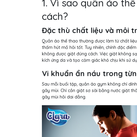
1. Vì sao quần áo th
cách?
Đặc thù chất liệu và môi t
Quần áo thể thao thường được làm từ chất liệu 
thấm hút mồ hôi tốt. Tuy nhiên, chính đặc điểm
không được giặt đúng cách. Việc giặt không sạ
kích ứng da và tạo cảm giác khó chịu khi sử dụ
Vi khuẩn ẩn náu trong từng
Sau mỗi buổi tập, quần áo gym không chỉ dính 
gây mùi. Chỉ cần giặt sơ sài bằng nước giặt thô
gây mùi hôi dai dẳng.