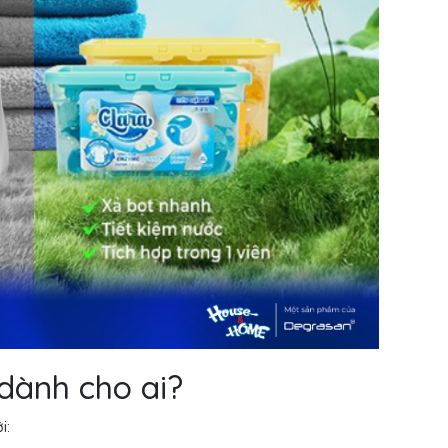
 dành cho ai?
i: