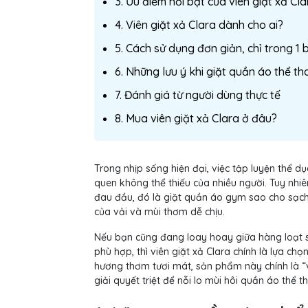
3. Ưu điểm nổi bật của viên giặt xả Cla
4. Viên giặt xả Clara dành cho ai?
5. Cách sử dụng đơn giản, chỉ trong 1 
6. Những lưu ý khi giặt quần áo thể th
7. Đánh giá từ người dùng thực tế
8. Mua viên giặt xả Clara ở đâu?
Trong nhịp sống hiện đại, việc tập luyện thể dụ
quen không thể thiếu của nhiều người. Tuy nhiê
đau đầu, đó là giặt quần áo gym sao cho sạc
của vải và mùi thơm dễ chịu.
Nếu bạn cũng đang loay hoay giữa hàng loạt 
phù hợp, thì viên giặt xả Clara chính là lựa c
hương thơm tươi mát, sản phẩm này chính là “v
giải quyết triệt để nỗi lo mùi hôi quần áo thể t