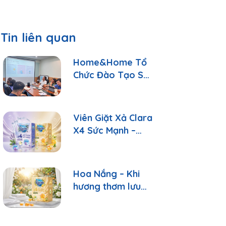
Tin liên quan
Home&Home Tổ
Chức Đào Tạo Sản
Phẩm: Hiểu Đúng
Để Tư Vấn Tốt
Hơn
Viên Giặt Xả Clara
X4 Sức Mạnh –
Sạch Sâu, Thơm
Lâu Chỉ Với 1 Viên
Hoa Nắng – Khi
hương thơm lưu
giữ những ngày
bình yên