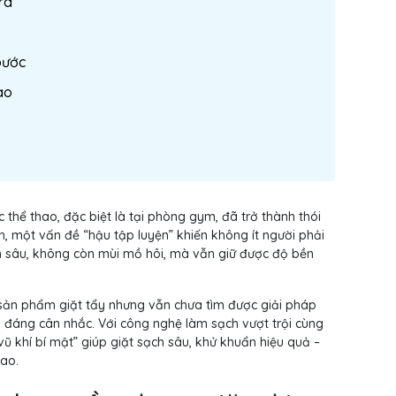
ra
bước
ao
c thể thao, đặc biệt là tại phòng gym, đã trở thành thói
n, một vấn đề “hậu tập luyện” khiến không ít người phải
h sâu, không còn mùi mồ hôi, mà vẫn giữ được độ bền
sản phẩm giặt tẩy nhưng vẫn chưa tìm được giải pháp
họn đáng cân nhắc. Với công nghệ làm sạch vượt trội cùng
ũ khí bí mật” giúp giặt sạch sâu, khử khuẩn hiệu quả –
hao.