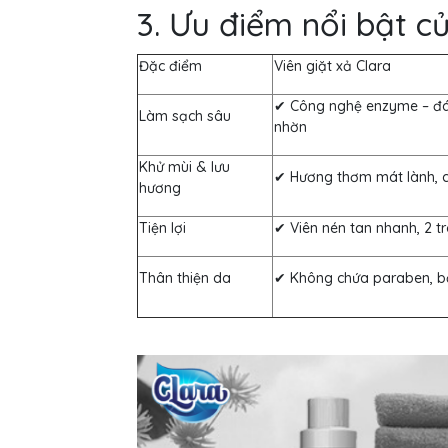
3. Ưu điểm nổi bật củ
Đặc điểm
Viên giặt xả Clara
✔ Công nghệ enzyme – đá
Làm sạch sâu
nhờn
Khử mùi & lưu
✔ Hương thơm mát lành,
hương
Tiện lợi
✔ Viên nén tan nhanh, 2 tr
Thân thiện da
✔ Không chứa paraben, b