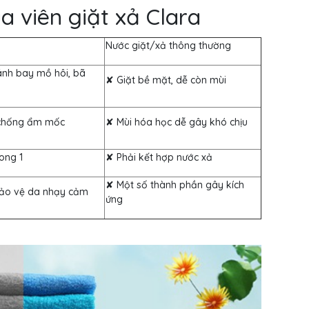
a viên giặt xả Clara
Nước giặt/xả thông thường
nh bay mồ hôi, bã
✘ Giặt bề mặt, dễ còn mùi
 chống ẩm mốc
✘ Mùi hóa học dễ gây khó chịu
ong 1
✘ Phải kết hợp nước xả
✘ Một số thành phần gây kích
ảo vệ da nhạy cảm
ứng